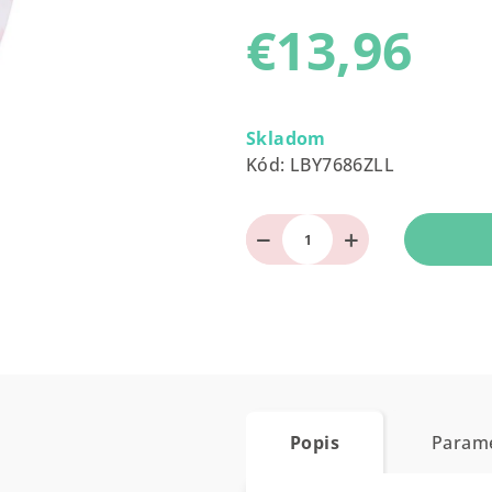
produktu
€13,96
je
0,0
z
Jednotková
5
cena:
Skladom
hviezdičiek.
Kód:
LBY7686ZLL
−
+
Popis
Param