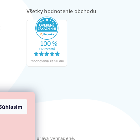
Všetky hodnotenie obchodu
m
k
Súhlasím
Minilove
. Všetky práva vyhradené.