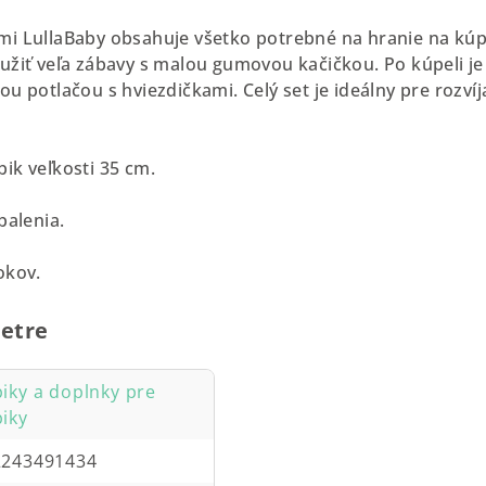
mi LullaBaby obsahuje všetko potrebné na hranie na kúp
užiť veľa zábavy s malou gumovou kačičkou. Po kúpeli j
u potlačou s hviezdičkami. Celý set je ideálny pre rozvíja
ik veľkosti 35 cm.
balenia.
okov.
etre
iky a doplnky pre
iky
2243491434