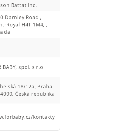
son Battat Inc.
0 Darnley Road ,
t-Royal H4T 1M4, ,
nada
 BABY, spol. s r.o.
helská 18/12a, Praha
14000, Česká republika
.forbaby.cz/kontakty