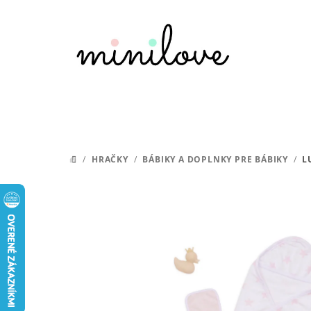
Prejsť
na
obsah
/
HRAČKY
/
BÁBIKY A DOPLNKY PRE BÁBIKY
/
L
DOMOV