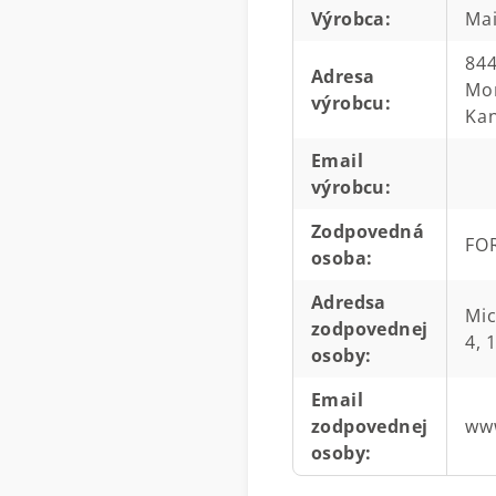
Výrobca
:
Mai
844
Adresa
Mon
výrobcu
:
Ka
Email
výrobcu
:
Zodpovedná
FOR
osoba
:
Adredsa
Mic
zodpovednej
4, 
osoby
:
Email
zodpovednej
www
osoby
: