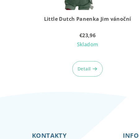
Little Dutch Panenka Jim vánoční
€23,96
Skladom
Detail
Z
á
KONTAKTY
INFO
p