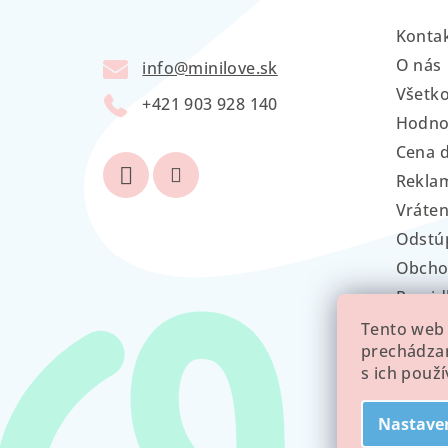
ä
Konta
t
O nás
info
@
minilove.sk
Všetk
i
+421 903 928 140
Hodno
e
Cena 
Reklam
Vráten
Odstú
Obcho
Pravid
GDPR
Tento web 
prechádzan
s ich použ
Nastave