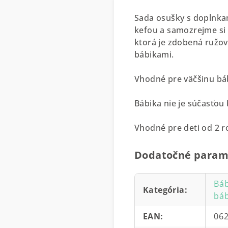
Sada osušky s doplnka
kefou a samozrejme si 
ktorá je zdobená ružovo
bábikami.
Vhodné pre väčšinu báb
Bábika nie je súčasťou 
Vhodné pre deti od 2 r
Dodatočné param
Báb
Kategória
:
báb
EAN
:
06