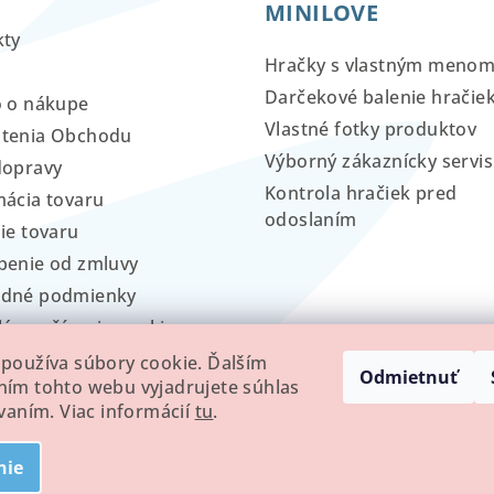
MINILOVE
kty
Hračky s vlastným meno
Darčekové balenie hračie
o o nákupe
Vlastné fotky produktov
tenia Obchodu
Výborný zákaznícky servis
dopravy
Kontrola hračiek pred
ácia tovaru
odoslaním
ie tovaru
penie od zmluvy
dné podmienky
lá používania cookies
používa súbory cookie. Ďalším
Odmietnuť
ím tohto webu vyjadrujete súhlas
ívaním. Viac informácií
tu
.
nie
Copyright 2026