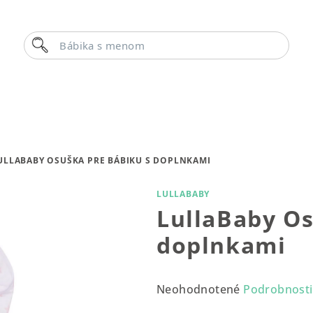
Hľadať
Bábika s menom
ULLABABY OSUŠKA PRE BÁBIKU S DOPLNKAMI
LULLABABY
LullaBaby Os
doplnkami
Priemerné
Neohodnotené
Podrobnosti
hodnotenie