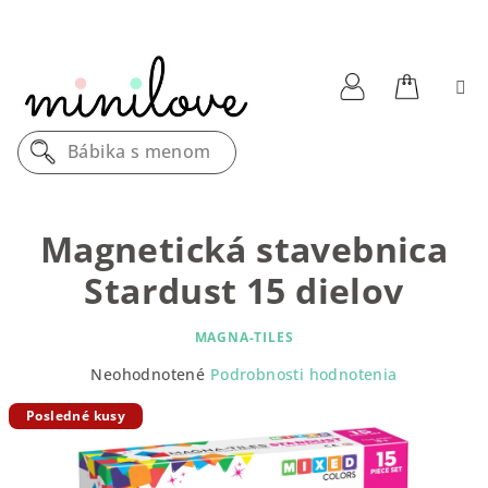
Prejsť
na
obsah
Nákupn
Prihlásenie
Bábika s menom
košík
Magnetická stavebnica
Stardust 15 dielov
MAGNA-TILES
Priemerné
Neohodnotené
Podrobnosti hodnotenia
hodnotenie
produktu
Posledné kusy
je
0,0
z