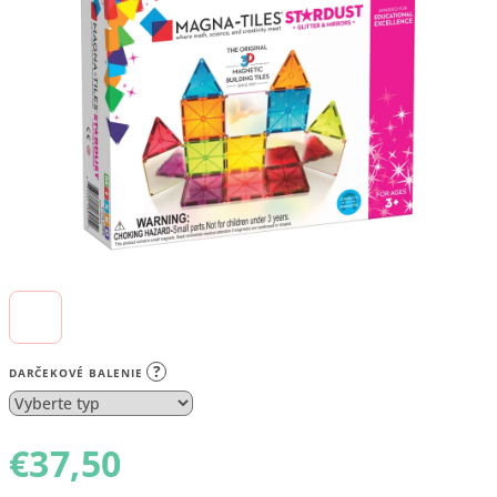
5
hviezdičiek.
?
DARČEKOVÉ BALENIE
€37,50