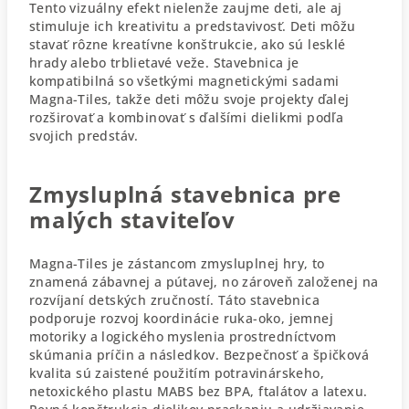
Tento vizuálny efekt nielenže zaujme deti, ale aj
stimuluje ich kreativitu a predstavivosť. Deti môžu
stavať rôzne kreatívne konštrukcie, ako sú lesklé
hrady alebo trblietavé veže. Stavebnica je
kompatibilná so všetkými magnetickými sadami
Magna-Tiles, takže deti môžu svoje projekty ďalej
rozširovať a kombinovať s ďalšími dielikmi podľa
svojich predstáv.
Zmysluplná stavebnica pre
malých staviteľov
Magna-Tiles je zástancom zmysluplnej hry, to
znamená zábavnej a pútavej, no zároveň založenej na
rozvíjaní detských zručností. Táto stavebnica
podporuje rozvoj koordinácie ruka-oko, jemnej
motoriky a logického myslenia prostredníctvom
skúmania príčin a následkov. Bezpečnosť a špičková
kvalita sú zaistené použitím potravinárskeho,
netoxického plastu MABS bez BPA, ftalátov a latexu.