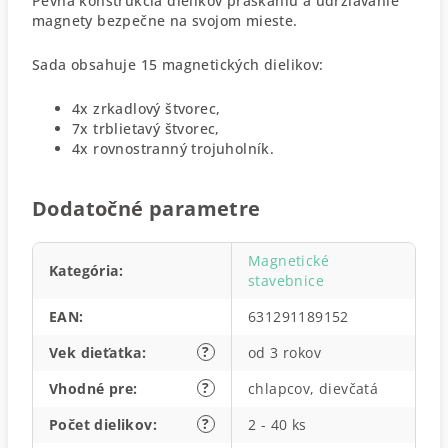
Pevná konštrukcia dielikov praskaniu a udržiavanie
magnety bezpečne na svojom mieste.
Sada obsahuje 15 magnetických dielikov:
4x zrkadlový štvorec,
7x trblietavý štvorec,
4x rovnostranný trojuholník.
Dodatočné parametre
Magnetické
Kategória
:
stavebnice
EAN
:
631291189152
?
Vek dieťatka
:
od 3 rokov
?
Vhodné pre
:
chlapcov, dievčatá
?
Počet dielikov
:
2 - 40 ks