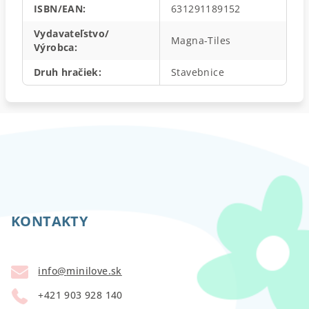
ISBN/EAN
:
631291189152
Vydavateľstvo/
Magna-Tiles
Výrobca
:
Druh hračiek
:
Stavebnice
Z
á
p
KONTAKTY
ä
t
info
@
minilove.sk
i
+421 903 928 140
e