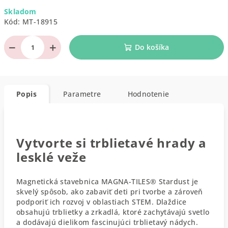
Jednotková
Skladom
cena:
Kód:
MT-18915
−
+
Do košíka
Popis
Parametre
Hodnotenie
Vytvorte si trblietavé hrady a
lesklé veže
Magnetická stavebnica MAGNA-TILES® Stardust je
skvelý spôsob, ako zabaviť deti pri tvorbe a zároveň
podporiť ich rozvoj v oblastiach STEM. Dlaždice
obsahujú trblietky a zrkadlá, ktoré zachytávajú svetlo
a dodávajú dielikom fascinujúci trblietavý nádych.