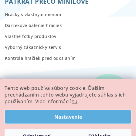
PÄŤKRÁT PREČO MINILOVE
Hračky s vlastným menom
Darčekové balenie hračiek
Vlastné fotky produktov
Výborný zákaznícky servis
Kontrola hračiek pred odoslaním
RECENZIE
Tento web používa súbory cookie. Ďalším
prechádzaním tohto webu vyjadrujete súhlas s ich
používaním. Viac informácií
tu
.
Všetky hodnotenie obchodu
Nastavenie
Copyright 2026
Minilove
. Všetky práva vyhradené.