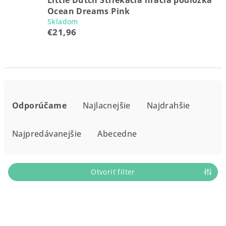
Little Dutch Striekacia hracia podložka
Ocean Dreams Pink
Skladom
€21,96
R
a
Odporúčame
Najlacnejšie
Najdrahšie
d
e
Najpredávanejšie
Abecedne
n
i
e
Otvoriť filter
p
r
V
o
ý