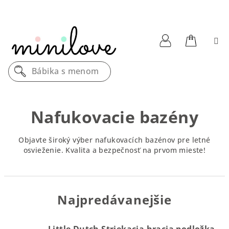
Prejsť
na
obsah
Nákupn
Prihlásenie
Bábika s menom
košík
Nafukovacie bazény
Objavte široký výber nafukovacích bazénov pre letné
osvieženie. Kvalita a bezpečnosť na prvom mieste!
Najpredávanejšie