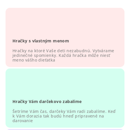
l
á
d
a
c
i
Hračky s vlastným menom
e
p
Hračky na ktoré Vaše deti nezabudnú. Vytvárame
r
jedinečné spomienky. Každá hračka môže niesť
meno vášho dieťatka
v
k
y
v
ý
p
Hračky Vám darčekovo zabalíme
i
s
Šetríme Vám čas, darčeky Vám radi zabalíme. Keď
u
k Vám dorazia tak budú hneď pripravené na
darovanie