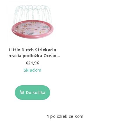
d
p
u
i
k
s
t
p
o
r
v
o
Little Dutch Striekacia
d
hracia podložka Ocean
u
Dreams Pink
€21,96
k
Skladom
t
o
Do košíka
v
1
položiek celkom
O
v