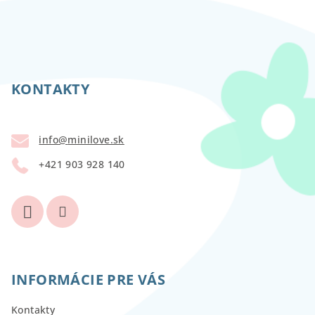
Z
á
p
KONTAKTY
ä
t
info
@
minilove.sk
i
+421 903 928 140
e
INFORMÁCIE PRE VÁS
Kontakty