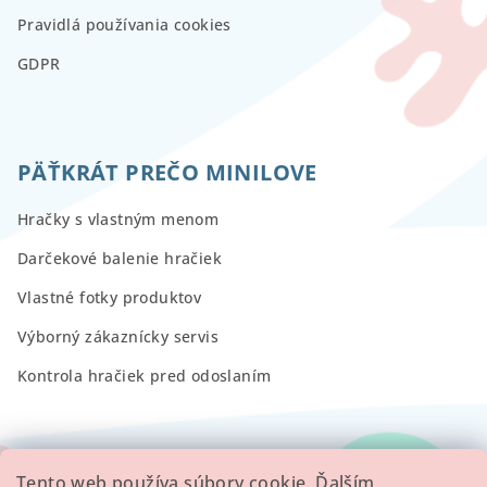
Pravidlá používania cookies
GDPR
PÄŤKRÁT PREČO MINILOVE
Hračky s vlastným menom
Darčekové balenie hračiek
Vlastné fotky produktov
Výborný zákaznícky servis
Kontrola hračiek pred odoslaním
RECENZIE
Tento web používa súbory cookie. Ďalším