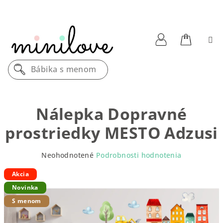
Prejsť
na
obsah
Nákupn
Prihlásenie
Bábika s menom
košík
Nálepka Dopravné
prostriedky MESTO Adzusi
Priemerné
Neohodnotené
Podrobnosti hodnotenia
hodnotenie
produktu
Akcia
je
Novinka
0,0
S menom
z
5