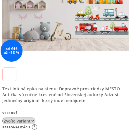
hviezdičiek.
od €46
až –18 %
Textilná nálepka na stenu. Dopravné prostriedky MESTO.
Autíčka sú ručne kreslené od Slovenskej autorky Adzusi.
Jedinečný originál, ktorý inde nenájdete.
VEĽKOSŤ
?
PERSONALIZÁCIA