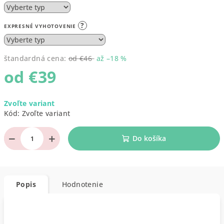
?
EXPRESNÉ VYHOTOVENIE
štandardná cena:
od €46
až –18 %
od
€39
Jednotková
Zvoľte variant
cena:
Kód:
Zvoľte variant
−
+
Do košíka
Popis
Hodnotenie