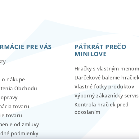
RMÁCIE PRE VÁS
PÄŤKRÁT PREČO
MINILOVE
kty
Hračky s vlastným meno
Darčekové balenie hračie
o o nákupe
Vlastné fotky produktov
tenia Obchodu
Výborný zákaznícky servis
dopravy
Kontrola hračiek pred
ácia tovaru
odoslaním
ie tovaru
penie od zmluvy
dné podmienky