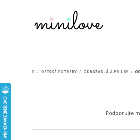
Prejsť
na
obsah
/
DETSKÉ POTREBY
/
ODRÁŽADLÁ A PRILBY
/
O
DOMOV
Podporujte mo