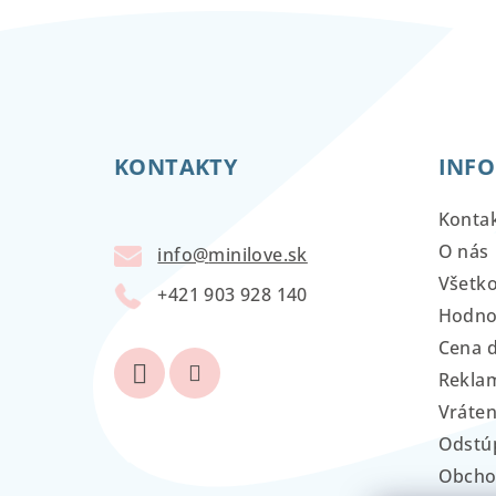
Z
á
KONTAKTY
INFO
p
ä
Konta
t
O nás
info
@
minilove.sk
Všetk
i
+421 903 928 140
Hodno
e
Cena 
Reklam
Vráten
Odstú
Obcho