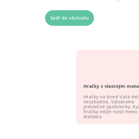
Späť do obchodu
Hračky s vlastným men
Hračky na ktoré Vaše det
nezabudnú. Vytvárame
jedinečné spomienky. K
hračka môže niesť meno
dieťatka