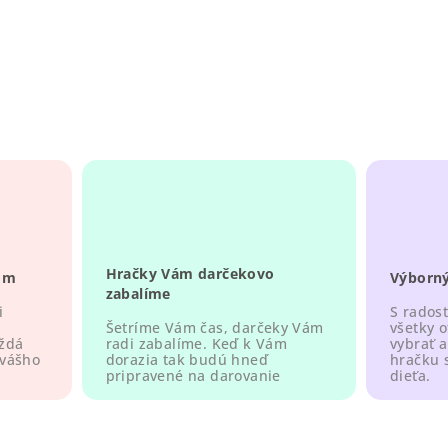
Hračky Vám darčekovo
om
Výborný
zabalíme
i
S rados
všetky 
Šetríme Vám čas, darčeky Vám
aždá
vybrať a
radi zabalíme. Keď k Vám
 vášho
hračku 
dorazia tak budú hneď
dieťa.
pripravené na darovanie