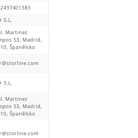
12497401383
r S.L.
l. Martinez
pos 53, Madrid,
10, Španělsko
r@storline.com
r S.L.
l. Martinez
pos 53, Madrid,
10, Španělsko
r@storline.com