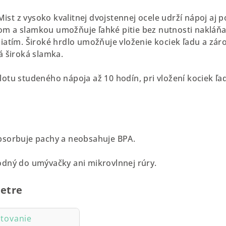
t z vysoko kvalitnej dvojstennej ocele udrží nápoj aj p
 a slamkou umožňuje ľahké pitie bez nutnosti nakláňani
iatím. Široké hrdlo umožňuje vloženie kociek ľadu a zár
á široká slamka.
otu studeného nápoja až 10 hodín, pri vložení kociek ľa
bsorbuje pachy a neobsahuje BPA.
odný do umývačky ani mikrovlnnej rúry.
etre
tovanie