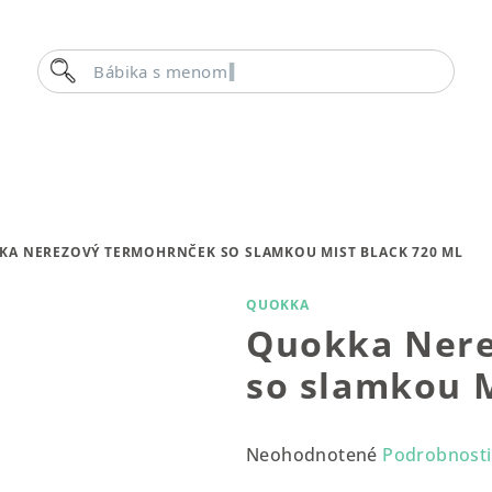
Hľadať
Bábika s menom
KA NEREZOVÝ TERMOHRNČEK SO SLAMKOU MIST BLACK 720 ML
QUOKKA
Quokka Nere
so slamkou M
Priemerné
Neohodnotené
Podrobnosti
hodnotenie