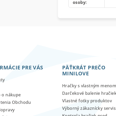
osoby
:
RMÁCIE PRE VÁS
PÄŤKRÁT PREČO
MINILOVE
kty
Hračky s vlastným meno
Darčekové balenie hračie
o o nákupe
Vlastné fotky produktov
tenia Obchodu
Výborný zákaznícky servis
dopravy
Kontrola hračiek pred