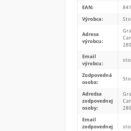
EAN
:
84
Výrobca
:
Sto
Gra
Adresa
Cam
výrobcu
:
280
Email
sto
výrobcu
:
Zodpovedná
Sto
osoba
:
Adredsa
Gra
zodpovednej
Cam
osoby
:
280
Email
zodpovednej
sto