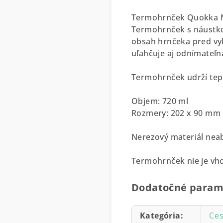
Termohrnček Quokka Mis
Termohrnček s náustkom
obsah hrnčeka pred vyl
uľahčuje aj odnímateľn
Termohrnček udrží tepl
Objem: 720 ml
Rozmery: 202 x 90 mm
Nerezový materiál nea
Termohrnček nie je vh
Dodatočné param
Kategória
:
Ces