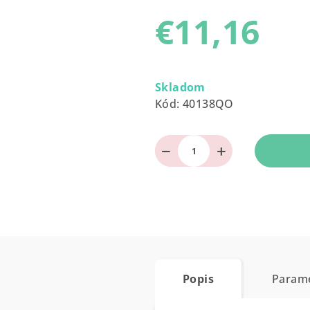
produktu
€11,16
je
0,0
z
Jednotková
5
cena:
Skladom
hviezdičiek.
Kód:
40138QO
−
+
Popis
Param