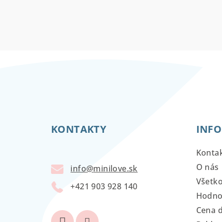
Z
á
KONTAKTY
INFO
p
ä
Konta
t
O nás
info
@
minilove.sk
Všetk
i
+421 903 928 140
Hodno
e
Cena 