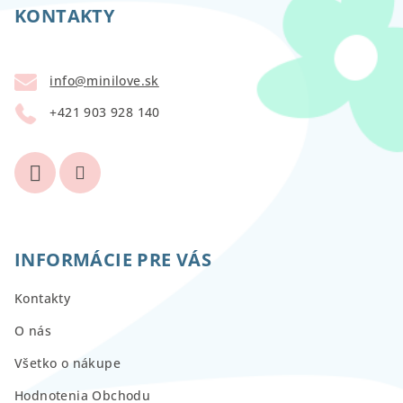
p
KONTAKTY
ä
t
info
@
minilove.sk
i
+421 903 928 140
e
INFORMÁCIE PRE VÁS
Kontakty
O nás
Všetko o nákupe
Hodnotenia Obchodu