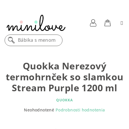
Prejsť
na
obsah
Nákupn
Prihlásenie
Bábika s
košík
Quokka Nerezový
termohrnček so slamkou
Stream Purple 1200 ml
QUOKKA
Priemerné
Neohodnotené
Podrobnosti hodnotenia
hodnotenie
produktu
je