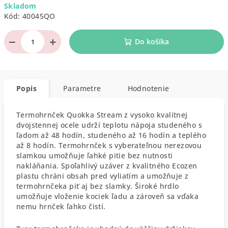
Skladom
cena:
Kód:
40045QO
−
+
Do košíka
Popis
Parametre
Hodnotenie
Termohrnček Quokka Stream z vysoko kvalitnej
dvojstennej ocele udrží teplotu nápoja studeného s
ľadom až 48 hodín, studeného až 16 hodín a teplého
až 8 hodín. Termohrnček s vyberateľnou nerezovou
slamkou umožňuje ľahké pitie bez nutnosti
nakláňania. Spoľahlivý uzáver z kvalitného Ecozen
plastu chráni obsah pred vyliatím a umožňuje z
termohrnčeka piť aj bez slamky. Široké hrdlo
umožňuje vloženie kociek ľadu a zároveň sa vďaka
nemu hrnček ľahko čistí.