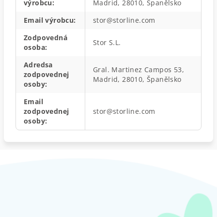
výrobcu
:
Madrid, 28010, Španělsko
Email výrobcu
:
stor@storline.com
Zodpovedná
Stor S.L.
osoba
:
Adredsa
Gral. Martinez Campos 53,
zodpovednej
Madrid, 28010, Španělsko
osoby
:
Email
zodpovednej
stor@storline.com
osoby
:
Z
á