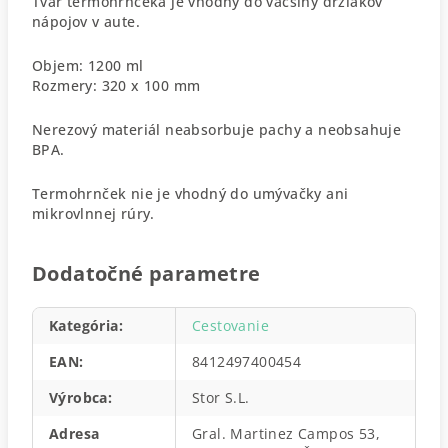
Tvar termohrnčeka je vhodný do väčšiny držiakov
nápojov v aute.
Objem: 1200 ml
Rozmery: 320 x 100 mm
Nerezový materiál neabsorbuje pachy a neobsahuje
BPA.
Termohrnček nie je vhodný do umývačky ani
mikrovlnnej rúry.
Dodatočné parametre
Kategória
:
Cestovanie
EAN
:
8412497400454
Výrobca
:
Stor S.L.
Adresa
Gral. Martinez Campos 53,