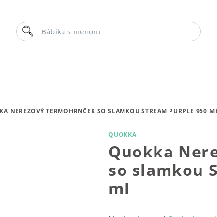
Hľadať
Bábika s menom
KA NEREZOVÝ TERMOHRNČEK SO SLAMKOU STREAM PURPLE 950 M
QUOKKA
Quokka Nere
so slamkou 
ml