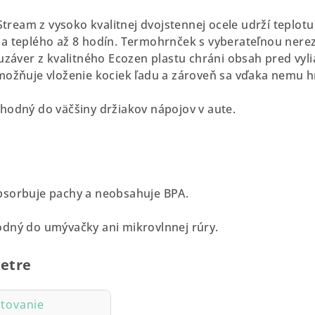
eam z vysoko kvalitnej dvojstennej ocele udrží teplotu
 a teplého až 8 hodín. Termohrnček s vyberateľnou nere
 uzáver z kvalitného Ecozen plastu chráni obsah pred vyl
možňuje vloženie kociek ľadu a zároveň sa vďaka nemu hr
hodný do väčšiny držiakov nápojov v aute.
bsorbuje pachy a neobsahuje BPA.
odný do umývačky ani mikrovlnnej rúry.
etre
tovanie