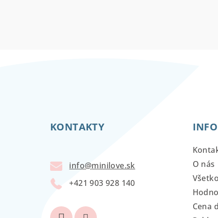
Z
á
KONTAKTY
INFO
p
ä
Konta
t
O nás
info
@
minilove.sk
Všetk
i
+421 903 928 140
Hodno
e
Cena 