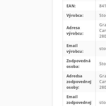
EAN
:
84
Výrobca
:
Sto
Gra
Adresa
Cam
výrobcu
:
280
Email
sto
výrobcu
:
Zodpovedná
Sto
osoba
:
Adredsa
Gra
zodpovednej
Cam
osoby
:
280
Email
zodpovednej
sto