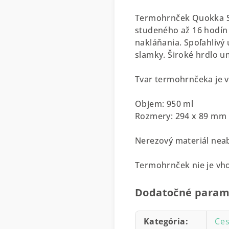
Termohrnček Quokka Str
studeného až 16 hodín
nakláňania. Spoľahlivý
slamky. Široké hrdlo u
Tvar termohrnčeka je v
Objem: 950 ml
Rozmery: 294 x 89 mm
Nerezový materiál nea
Termohrnček nie je vh
Dodatočné param
Kategória
:
Ces