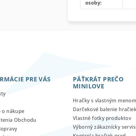
osoby
:
RMÁCIE PRE VÁS
PÄŤKRÁT PREČO
MINILOVE
kty
Hračky s vlastným meno
Darčekové balenie hračie
o o nákupe
Vlastné fotky produktov
tenia Obchodu
Výborný zákaznícky servis
dopravy
Kontrola hračiek pred