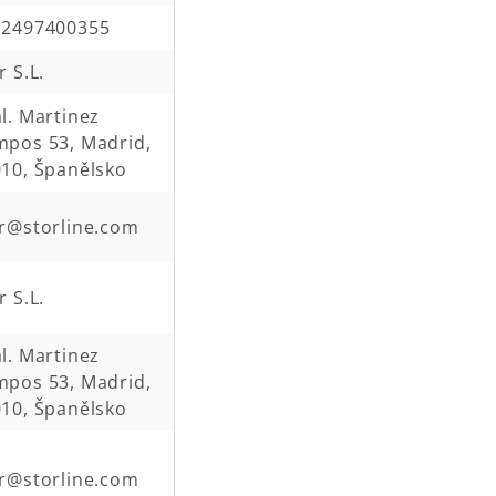
12497400355
r S.L.
l. Martinez
pos 53, Madrid,
10, Španělsko
r@storline.com
r S.L.
l. Martinez
pos 53, Madrid,
10, Španělsko
r@storline.com