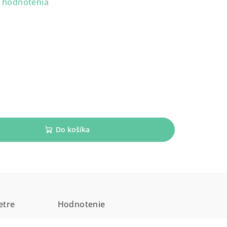
 hodnotenia
Do košíka
etre
Hodnotenie