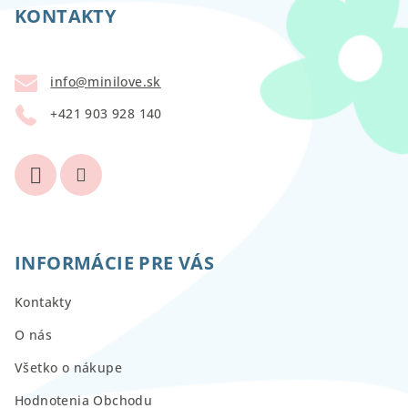
p
KONTAKTY
ä
t
info
@
minilove.sk
i
+421 903 928 140
e
INFORMÁCIE PRE VÁS
Kontakty
O nás
Všetko o nákupe
Hodnotenia Obchodu