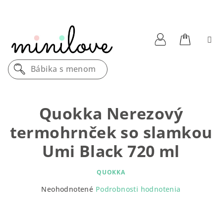
Prejsť
na
obsah
Nákupn
Prihlásenie
Bábika s menom
košík
Quokka Nerezový
termohrnček so slamkou
Umi Black 720 ml
QUOKKA
Priemerné
Neohodnotené
Podrobnosti hodnotenia
hodnotenie
produktu
je