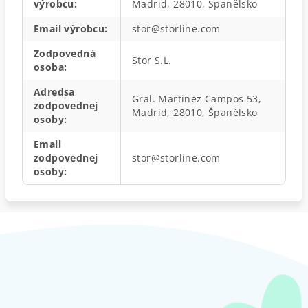
výrobcu
:
Madrid, 28010, Španělsko
Email výrobcu
:
stor@storline.com
Zodpovedná
Stor S.L.
osoba
:
Adredsa
Gral. Martinez Campos 53,
zodpovednej
Madrid, 28010, Španělsko
osoby
:
Email
zodpovednej
stor@storline.com
osoby
:
Z
á