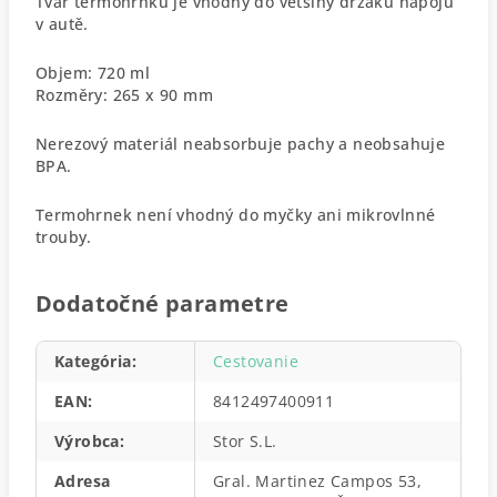
Tvar termohrnku je vhodný do většiny držáků nápojů
v autě.
Objem: 720 ml
Rozměry: 265 x 90 mm
Nerezový materiál neabsorbuje pachy a neobsahuje
BPA.
Termohrnek není vhodný do myčky ani mikrovlnné
trouby.
Dodatočné parametre
Kategória
:
Cestovanie
EAN
:
8412497400911
Výrobca
:
Stor S.L.
Adresa
Gral. Martinez Campos 53,