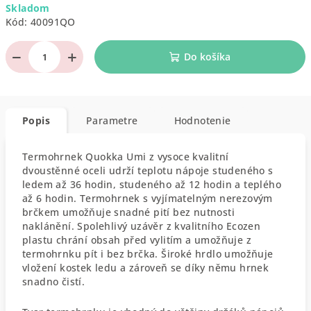
Skladom
cena:
Kód:
40091QO
−
+
Do košíka
Popis
Parametre
Hodnotenie
Termohrnek Quokka Umi z vysoce kvalitní
dvoustěnné oceli udrží teplotu nápoje studeného s
ledem až 36 hodin, studeného až 12 hodin a teplého
až 6 hodin. Termohrnek s vyjímatelným nerezovým
brčkem umožňuje snadné pití bez nutnosti
naklánění. Spolehlivý uzávěr z kvalitního Ecozen
plastu chrání obsah před vylitím a umožňuje z
termohrnku pít i bez brčka. Široké hrdlo umožňuje
vložení kostek ledu a zároveň se díky němu hrnek
snadno čistí.