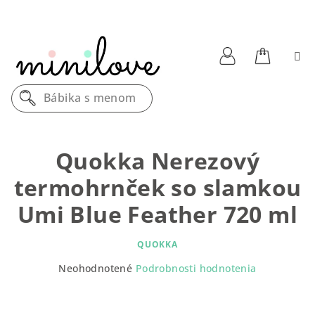
Prejsť
na
obsah
Nákupn
Prihlásenie
Bábika s menom
košík
Quokka Nerezový
termohrnček so slamkou
Umi Blue Feather 720 ml
QUOKKA
Priemerné
Neohodnotené
Podrobnosti hodnotenia
hodnotenie
produktu
je