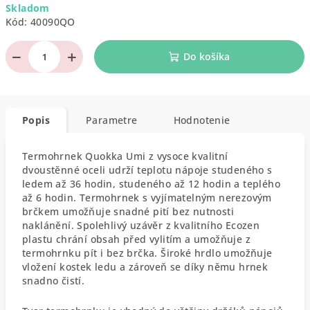
Skladom
cena:
Kód:
40090QO
−
+
Do košíka
Popis
Parametre
Hodnotenie
Termohrnek Quokka Umi z vysoce kvalitní
dvoustěnné oceli udrží teplotu nápoje studeného s
ledem až 36 hodin, studeného až 12 hodin a teplého
až 6 hodin. Termohrnek s vyjímatelným nerezovým
brčkem umožňuje snadné pití bez nutnosti
naklánění. Spolehlivý uzávěr z kvalitního Ecozen
plastu chrání obsah před vylitím a umožňuje z
termohrnku pít i bez brčka. Široké hrdlo umožňuje
vložení kostek ledu a zároveň se díky němu hrnek
snadno čistí.