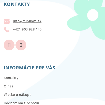
p
KONTAKTY
ä
t
info
@
minilove.sk
i
+421 903 928 140
e
INFORMÁCIE PRE VÁS
Kontakty
O nás
Všetko o nákupe
Hodnotenia Obchodu