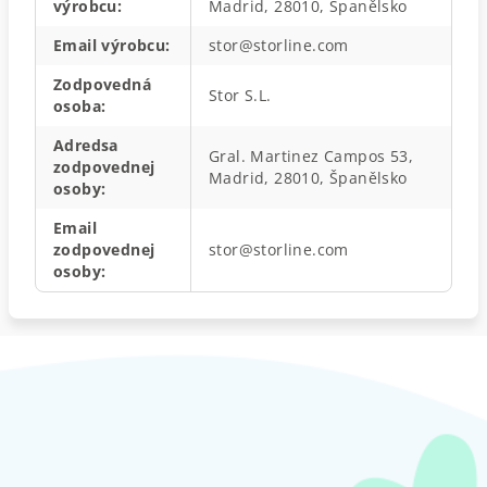
výrobcu
:
Madrid, 28010, Španělsko
Email výrobcu
:
stor@storline.com
Zodpovedná
Stor S.L.
osoba
:
Adredsa
Gral. Martinez Campos 53,
zodpovednej
Madrid, 28010, Španělsko
osoby
:
Email
zodpovednej
stor@storline.com
osoby
:
Z
á