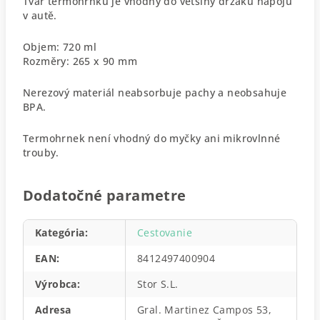
Tvar termohrnku je vhodný do většiny držáků nápojů
v autě.
Objem: 720 ml
Rozměry: 265 x 90 mm
Nerezový materiál neabsorbuje pachy a neobsahuje
BPA.
Termohrnek není vhodný do myčky ani mikrovlnné
trouby.
Dodatočné parametre
Kategória
:
Cestovanie
EAN
:
8412497400904
Výrobca
:
Stor S.L.
Adresa
Gral. Martinez Campos 53,