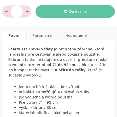
−
+
Do košíka
Popis
Parametre
Hodnotenie
Safety 1st Travel Safety
je prenosná zábrana, ktorá
je ideálna pre cestovanie alebo občasné použitie.
Zábranu ľahko inštalujete do dverí či priestoru medzi
stenami s rozmermi
od 71 do 93 cm.
Ľahko ju zložíte
do kompaktného tvaru a
uložíte do tašky
, ktorá je
súčasťou výrobku.
Jednoduchá inštalácia bez vŕtania
Inštaláciu umožňujú 4 tlakové skrutky
Jednoduché a rýchle použitie
Pre otvory 71 - 93 cm
Výška zábrany 68 cm
Materiál: hliník a 100% polyester