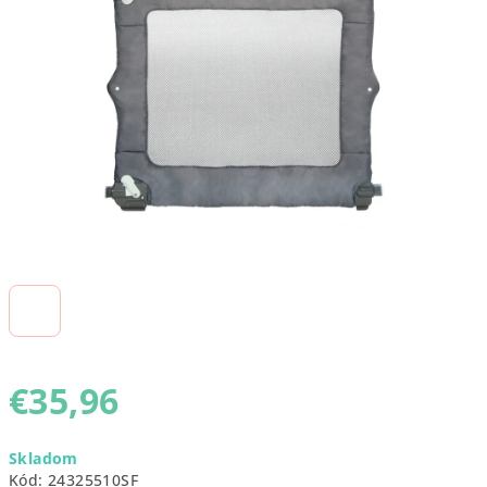
5
hviezdičiek.
€35,96
Jednotková
Skladom
cena:
Kód:
24325510SF