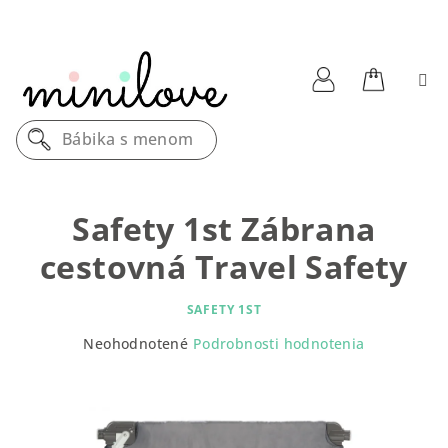
Prejsť
na
obsah
Nákupn
Prihlásenie
Bábika s menom
košík
Safety 1st Zábrana
cestovná Travel Safety
SAFETY 1ST
Priemerné
Neohodnotené
Podrobnosti hodnotenia
hodnotenie
produktu
je
0,0
z