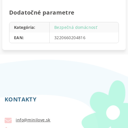
Dodatočné parametre
Kategória
:
Bezpečná domácnosť
EAN
:
3220660204816
Z
á
p
KONTAKTY
ä
t
info
@
minilove.sk
i