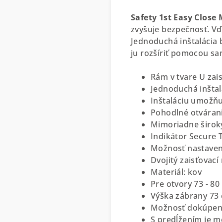
Safety 1st Easy Close 
zvyšuje bezpečnosť. V
Jednoduchá inštalácia 
ju rozšíriť pomocou s
Rám v tvare U zai
Jednoduchá inštal
Inštaláciu umožňu
Pohodlné otváran
Mimoriadne širok
Indikátor Secure 
Možnosť nastaven
Dvojitý zaisťovac
Materiál: kov
Pre otvory 73 - 80
Výška zábrany 73
Možnosť dokúpenia
S predĺžením je m