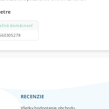
etre
ečná domácnosť
660305278
RECENZIE
Všetky hodnotenie obchodu