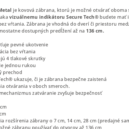
Metal
je kovová zábrana, ktorú je možné otvárať oboma
ďaka
vizuálnemu indikátoru Secure Tech®
budete mať i
bez vŕtania. Zábrana je vhodná do dverí či priestoru me
amostatne dostupných predĺžení až na
136 cm.
sťuje pevné ukotvenie
ácia bez vŕtania
jú 4 tlakové skrutky
ie jednou rukou
ý prechod
Tech® ukazuje, či je zábrana bezpečne zaistená
ia otvárania v oboch smeroch.
í mechanizmus zatváranie zvyšuje bezpečnosť
 cm
 cm
 rozšírenia zábrany o 7 cm, 14 cm, 28 cm (predajné sa
ožné zábranu používať do otvorov až 136 cm