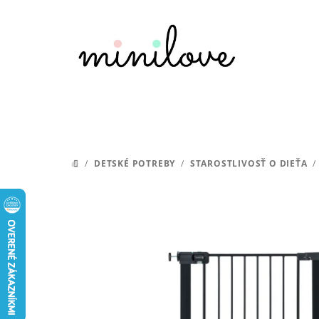
Prejsť
na
obsah
/
DETSKÉ POTREBY
/
STAROSTLIVOSŤ O DIEŤA
/
DOMOV