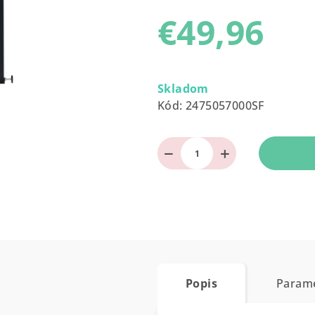
produktu
€49,96
je
0,0
z
Jednotková
5
cena:
Skladom
hviezdičiek.
Kód:
2475057000SF
−
+
Popis
Param