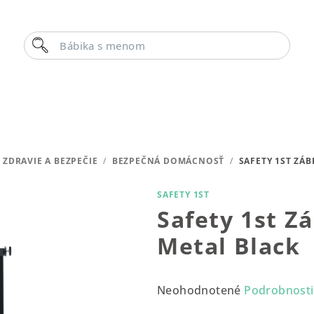
Hľadať
Bábika s menom
ZDRAVIE A BEZPEČIE
/
BEZPEČNÁ DOMÁCNOSŤ
/
SAFETY 1ST ZÁ
SAFETY 1ST
Safety 1st Z
Metal Black
Priemerné
Neohodnotené
Podrobnosti
hodnotenie