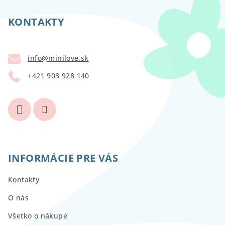
á
p
KONTAKTY
ä
t
info
@
minilove.sk
i
+421 903 928 140
e
INFORMÁCIE PRE VÁS
Kontakty
O nás
Všetko o nákupe