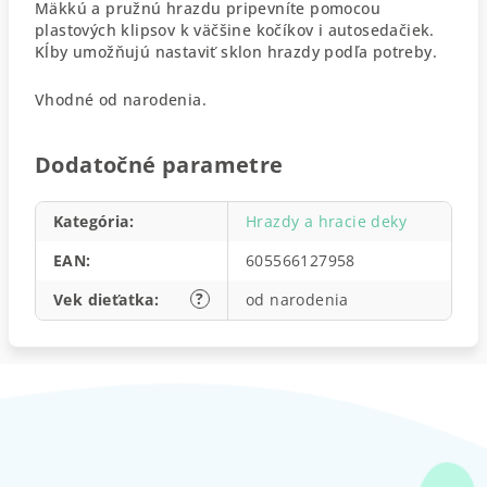
Mäkkú a pružnú hrazdu pripevníte pomocou
plastových klipsov k väčšine kočíkov i autosedačiek.
Kĺby umožňujú nastaviť sklon hrazdy podľa potreby.
Vhodné od narodenia.
Dodatočné parametre
Kategória
:
Hrazdy a hracie deky
EAN
:
605566127958
?
Vek dieťatka
:
od narodenia
Z