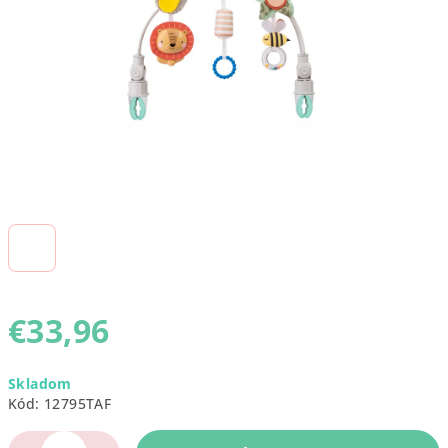
€33,96
Jednotková
Skladom
cena:
Kód:
12795TAF