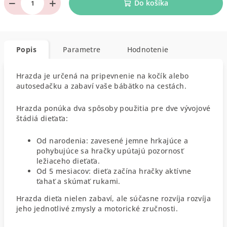
−
+
Do košíka
Popis
Parametre
Hodnotenie
Hrazda je určená na pripevnenie na kočík alebo
autosedačku a zabaví vaše bábätko na cestách.
Hrazda ponúka dva spôsoby použitia pre dve vývojové
štádiá dieťaťa:
Od narodenia: zavesené jemne hrkajúce a
pohybujúce sa hračky upútajú pozornosť
ležiaceho dieťaťa.
Od 5 mesiacov: dieťa začína hračky aktívne
ťahať a skúmať rukami.
Hrazda dieťa nielen zabaví, ale súčasne rozvíja rozvíja
jeho jednotlivé zmysly a motorické zručnosti.