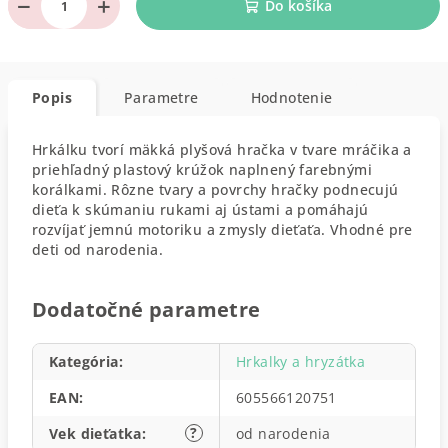
−
+
Do košíka
Popis
Parametre
Hodnotenie
Hrkálku tvorí mäkká plyšová hračka v tvare mráčika a
priehľadný plastový krúžok naplnený farebnými
korálkami. Rôzne tvary a povrchy hračky podnecujú
dieťa k skúmaniu rukami aj ústami a pomáhajú
rozvíjať jemnú motoriku a zmysly dieťaťa. Vhodné pre
deti od narodenia.
Dodatočné parametre
Kategória
:
Hrkalky a hryzátka
EAN
:
605566120751
?
Vek dieťatka
:
od narodenia