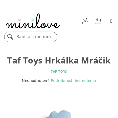
Prejsť
na
obsah
Nákupn
Prihlásenie
Bábika s menom
košík
Taf Toys Hrkálka Mráčik
TAF TOYS
Priemerné
Neohodnotené
Podrobnosti hodnotenia
hodnotenie
produktu
je
0,0
z
5
hviezdičiek.