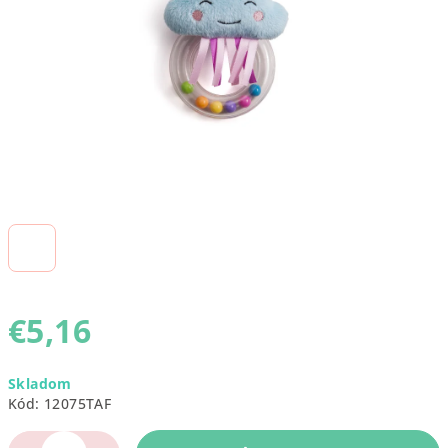
€5,16
Jednotková
Skladom
cena:
Kód:
12075TAF