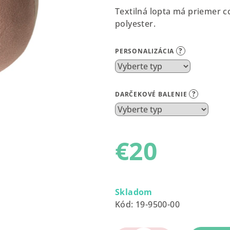
produktu
Textilná lopta má priemer cc
je
polyester.
0,0
z
?
PERSONALIZÁCIA
5
hviezdičiek.
?
DARČEKOVÉ BALENIE
€20
Jednotková
cena:
Skladom
Kód:
19-9500-00