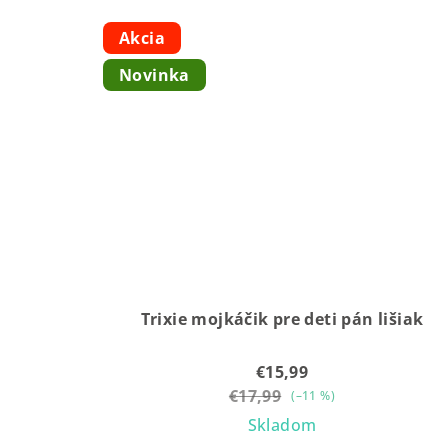
Akcia
Novinka
Trixie mojkáčik pre deti pán lišiak
€15,99
€17,99
(–11 %)
Skladom