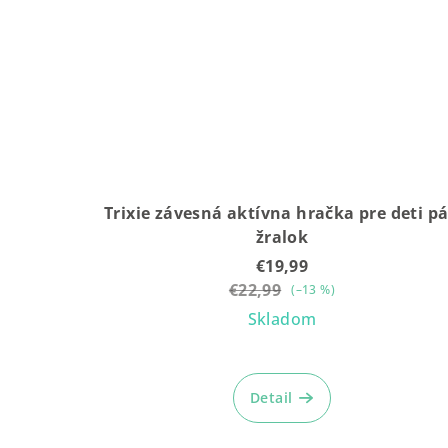
Trixie závesná aktívna hračka pre deti p
žralok
€19,99
€22,99
(–13 %)
Skladom
Detail