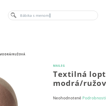
Hľadať
Bábika s
 MODRÁ/RUŽOVÁ
MAILEG
Textilná lop
modrá/ružo
Priemerné
Neohodnotené
Podrobnosti
hodnotenie