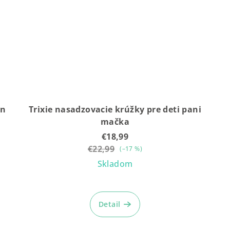
án
Trixie nasadzovacie krúžky pre deti pani
mačka
€18,99
€22,99
(–17 %)
Skladom
Detail