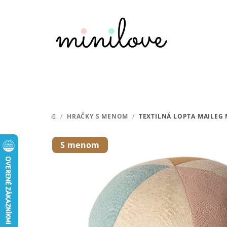
Prejsť
na
obsah
/
HRAČKY S MENOM
/
TEXTILNÁ LOPTA MAILEG
DOMOV
S menom