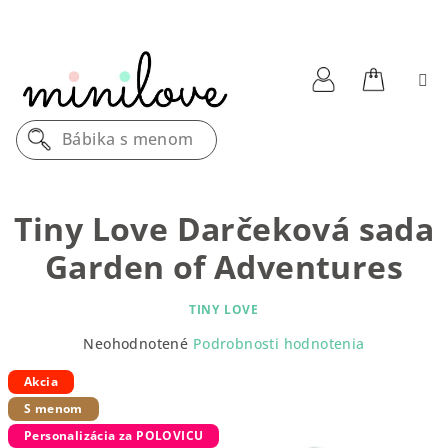
Prejsť
na
obsah
Nákupn
Prihlásenie
Bábika s menom
košík
Tiny Love Darčeková sada
Garden of Adventures
TINY LOVE
Priemerné
Neohodnotené
Podrobnosti hodnotenia
hodnotenie
produktu
Akcia
je
S menom
0,0
Personalizácia za POLOVICU
z