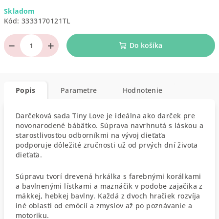
Jednotková
Skladom
cena:
Kód:
3333170121TL
−
+
Do košíka
Popis
Parametre
Hodnotenie
Darčeková sada Tiny Love je ideálna ako darček pre
novonarodené bábätko. Súprava navrhnutá s láskou a
starostlivosťou odborníkmi na vývoj dieťaťa
podporuje dôležité zručnosti už od prvých dní života
dieťaťa.
Súpravu tvorí drevená hrkálka s farebnými korálkami
a bavlnenými lístkami a maznáčik v podobe zajačika z
mäkkej, hebkej bavlny. Každá z dvoch hračiek rozvíja
iné oblasti od emócií a zmyslov až po poznávanie a
motoriku.