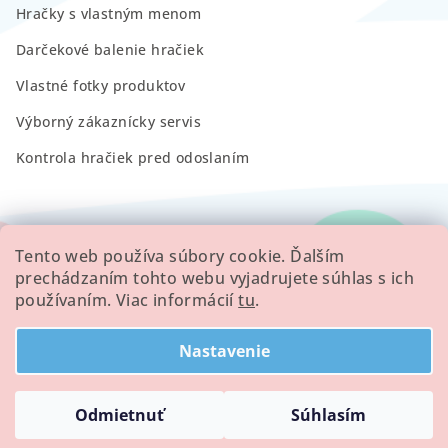
Hračky s vlastným menom
Darčekové balenie hračiek
Vlastné fotky produktov
Výborný zákaznícky servis
Kontrola hračiek pred odoslaním
RECENZIE
Tento web používa súbory cookie. Ďalším
prechádzaním tohto webu vyjadrujete súhlas s ich
používaním. Viac informácií
tu
.
Všetky hodnotenie obchodu
Nastavenie
Copyright 2026
Minilove
. Všetky práva vyhradené.
Odmietnuť
Súhlasím
Vytvoril Shoptet
a
Adatelier