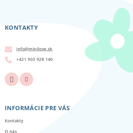
Z
á
p
KONTAKTY
ä
t
info
@
minilove.sk
i
+421 903 928 140
e
INFORMÁCIE PRE VÁS
Kontakty
O nás