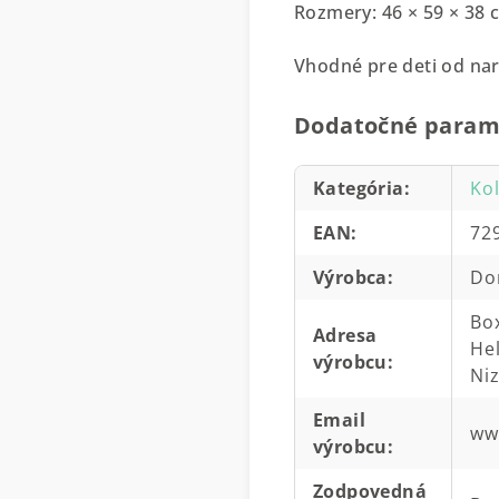
Rozmery: 46 × 59 × 38 
Vhodné pre deti od na
Dodatočné param
Kategória
:
Ko
EAN
:
72
Výrobca
:
Do
Box
Adresa
He
výrobcu
:
Ni
Email
ww
výrobcu
:
Zodpovedná