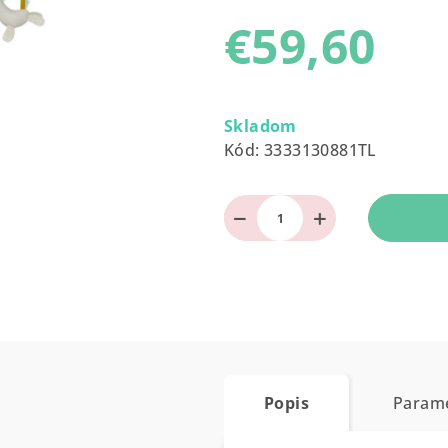
produktu
€59,60
je
0,0
z
Jednotková
5
cena:
Skladom
hviezdičiek.
Kód:
3333130881TL
−
+
Popis
Param