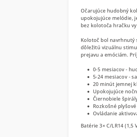
Očarujúce hudobný kol
upokojujúce melódie, 
bez kolotoča hračku vyu
Kolotoč bol navrhnutý 
dôležitú vizuálnu stimu
prejavu a emóciám. Pr
0-5 mesiacov - hu
5-24 mesiacov - 
20 minút jemnej k
Upokojujúce nočn
Čiernobiele špirál
Rozkošné plyšové 
Ovládanie aktivo
Batérie 3× C/LR14 (1,5 