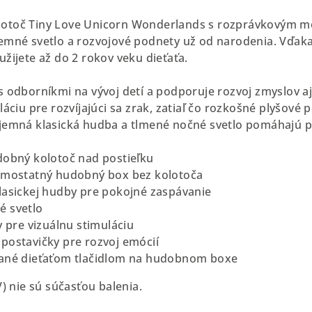
otoč Tiny Love Unicorn Wonderlands s rozprávkovým m
jemné svetlo a rozvojové podnety už od narodenia. Vďa
žijete až do 2 rokov veku dieťaťa.
s odborníkmi na vývoj detí a podporuje rozvoj zmyslov aj
láciu pre rozvíjajúci sa zrak, zatiaľ čo rozkošné plyšov
íjemná klasická hudba a tlmené nočné svetlo pomáhajú 
dobný kolotoč nad postieľku
samostatný hudobný box bez kolotoča
lasickej hudby pre pokojné zaspávanie
é svetlo
y pre vizuálnu stimuláciu
postavičky pre rozvoj emócií
vané dieťaťom tlačidlom na hudobnom boxe
V) nie sú súčasťou balenia.