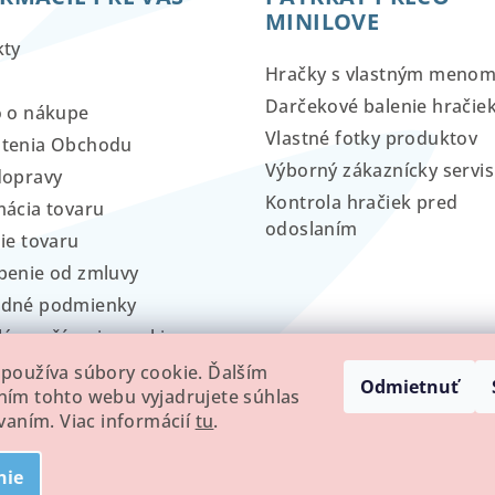
MINILOVE
kty
Hračky s vlastným meno
Darčekové balenie hračie
o o nákupe
Vlastné fotky produktov
tenia Obchodu
Výborný zákaznícky servis
dopravy
Kontrola hračiek pred
ácia tovaru
odoslaním
ie tovaru
penie od zmluvy
dné podmienky
lá používania cookies
používa súbory cookie. Ďalším
Odmietnuť
ím tohto webu vyjadrujete súhlas
ívaním. Viac informácií
tu
.
nie