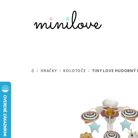
Prejsť
na
obsah
/
HRAČKY
/
KOLOTOČE
/
TINY LOVE HUDOBNÝ
DOMOV