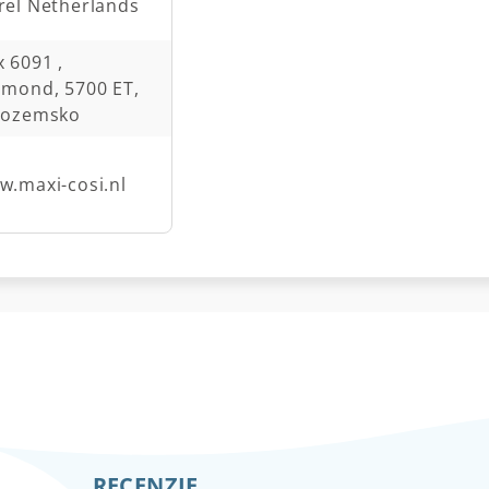
rel Netherlands
 6091 ,
lmond, 5700 ET,
zozemsko
w.maxi-cosi.nl
RECENZIE