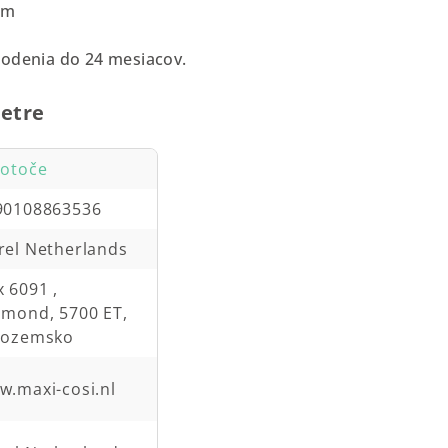
cm
rodenia do 24 mesiacov.
etre
lotoče
90108863536
rel Netherlands
 6091 ,
lmond, 5700 ET,
zozemsko
w.maxi-cosi.nl