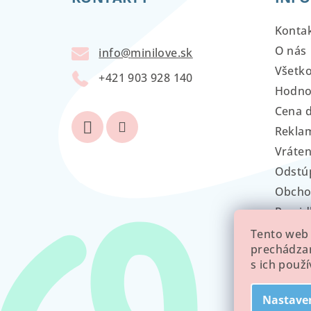
p
ä
Konta
t
O nás
info
@
minilove.sk
Všetk
i
+421 903 928 140
Hodno
e
Cena 
Reklam
Vráten
Odstú
Obcho
Pravid
GDPR
Tento web 
prechádzan
s ich použ
Nastave