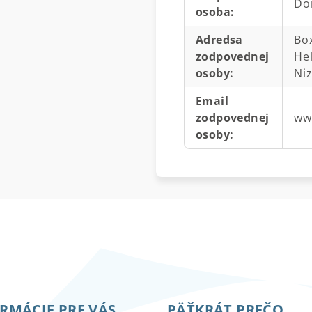
Do
osoba
:
Adredsa
Box
zodpovednej
He
osoby
:
Ni
Email
zodpovednej
ww
osoby
:
RMÁCIE PRE VÁS
PÄŤKRÁT PREČO