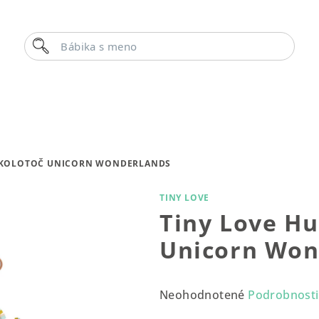
Hľadať
Bábika s menom
 KOLOTOČ UNICORN WONDERLANDS
TINY LOVE
Tiny Love H
Unicorn Won
Priemerné
Neohodnotené
Podrobnosti
hodnotenie