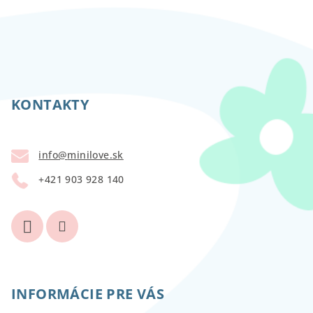
Z
á
p
KONTAKTY
ä
t
info
@
minilove.sk
i
+421 903 928 140
e
INFORMÁCIE PRE VÁS