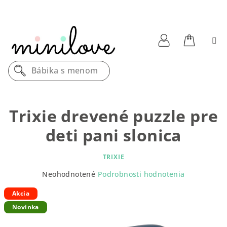
Prejsť
na
obsah
Nákupn
Prihlásenie
Bábika s menom
košík
Trixie drevené puzzle pre
deti pani slonica
TRIXIE
Priemerné
Neohodnotené
Podrobnosti hodnotenia
hodnotenie
produktu
Akcia
je
Novinka
0,0
z