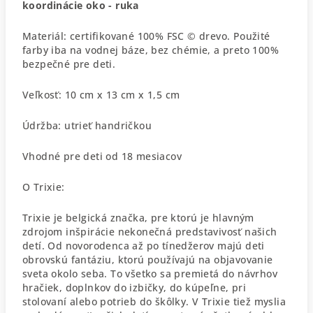
koordinácie oko - ruka
Materiál: certifikované 100% FSC © drevo. Použité
farby iba na vodnej báze, bez chémie, a preto 100%
bezpečné pre deti.
Veľkosť: 10 cm x 13 cm x 1,5 cm
Údržba: utrieť handričkou
Vhodné pre deti od 18 mesiacov
O Trixie:
Trixie je belgická značka, pre ktorú je hlavným
zdrojom inšpirácie nekonečná predstavivosť našich
detí. Od novorodenca až po tínedžerov majú deti
obrovskú fantáziu, ktorú používajú na objavovanie
sveta okolo seba. To všetko sa premietá do návrhov
hračiek, doplnkov do izbičky, do kúpeľne, pri
stolovaní alebo potrieb do škôlky. V Trixie tiež myslia