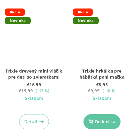
Akcia
Akcia
Novinka
Novinka
Trixie drevený mini vláčik
Trixie hrkálka pre
pre deti so zvieratkami
bábätká pani mačka
€16,99
€8,95
€19,99
€9,95
(–15 %)
(–10 %)
Skladom
Skladom
Detail
Do košíka