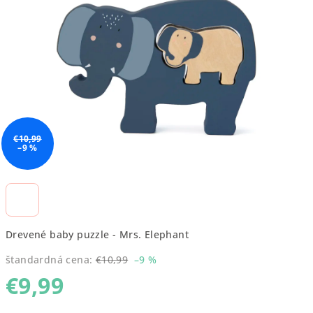
5
hviezdičiek.
€10,99
–9 %
Drevené baby puzzle - Mrs. Elephant
štandardná cena:
€10,99
–9 %
€9,99
Jednotková