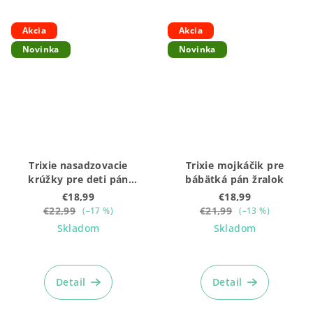
Akcia
Akcia
Novinka
Novinka
Trixie nasadzovacie
Trixie mojkáčik pre
krúžky pre deti pán
bábätká pán žralok
dinosaurus
€18,99
€18,99
€22,99
€21,99
(–17 %)
(–13 %)
Skladom
Skladom
Detail
Detail