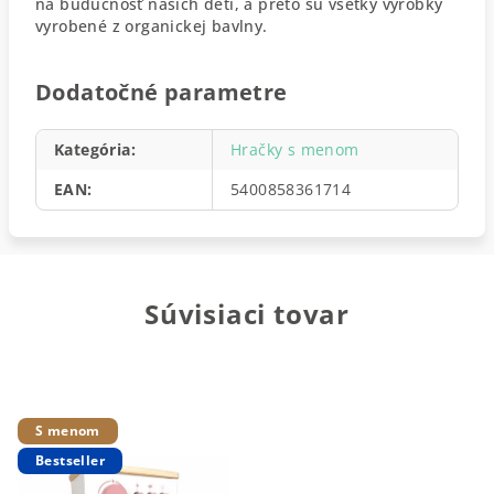
na budúcnosť našich detí, a preto sú všetky výrobky
vyrobené z organickej bavlny.
Dodatočné parametre
Kategória
:
Hračky s menom
EAN
:
5400858361714
Súvisiaci tovar
S menom
Bestseller