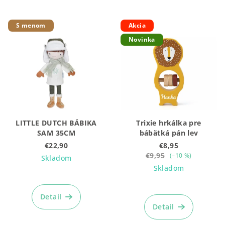
S menom
Akcia
Novinka
LITTLE DUTCH BÁBIKA
Trixie hrkálka pre
SAM 35CM
bábätká pán lev
€22,90
€8,95
€9,95
(–10 %)
Skladom
Skladom
Detail
Detail