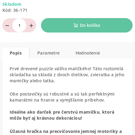
Skladom
cena:
Kód:
36-171
−
+
Do košíka
Popis
Parametre
Hodnotenie
Prvé drevené puzzle vášho maličkého! Táto roztomilá
skladačka sa skladá z dvoch dielikov, zvieratka a jeho
mamičky alebo tatka.
Obe postavičky sú robustné a sú tak perfektnými
kamarátmi na hranie a vymýšľanie príbehov.
Ideálne ako darček pre čerstvú mamičku, ktorá
môže byť aj krásnou dekoráciou!
Úžasná hračka na precvičovanie jemnej motoriky a