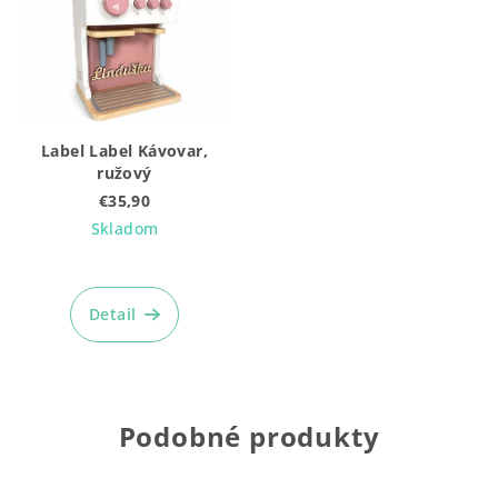
Label Label Kávovar,
ružový
€35,90
Skladom
Priemerné
hodnotenie
produktu
Detail
je
5,0
z
5
hviezdičiek.
Podobné produkty