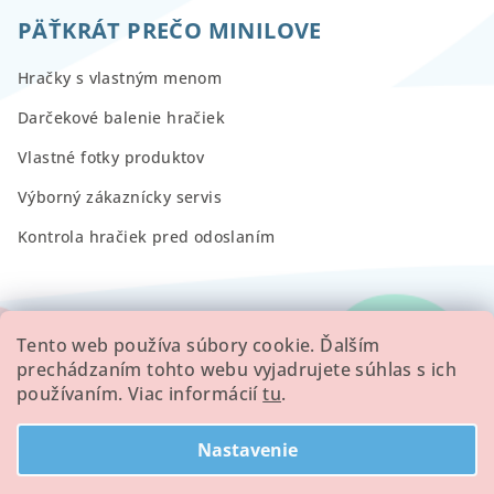
PÄŤKRÁT PREČO MINILOVE
Hračky s vlastným menom
Darčekové balenie hračiek
Vlastné fotky produktov
Výborný zákaznícky servis
Kontrola hračiek pred odoslaním
RECENZIE
Tento web používa súbory cookie. Ďalším
prechádzaním tohto webu vyjadrujete súhlas s ich
používaním. Viac informácií
tu
.
Všetky hodnotenie obchodu
Nastavenie
Copyright 2026
Minilove
. Všetky práva vyhradené.