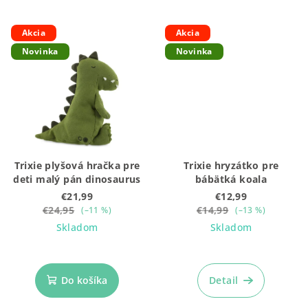
Akcia
Akcia
Novinka
Novinka
Trixie plyšová hračka pre
Trixie hryzátko pre
deti malý pán dinosaurus
bábätká koala
€21,99
€12,99
€24,95
€14,99
(–11 %)
(–13 %)
Skladom
Skladom
Do košíka
Detail