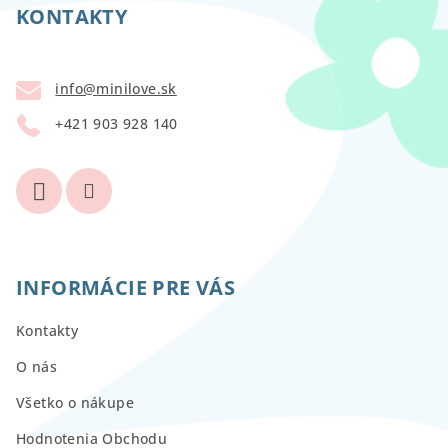
p
KONTAKTY
ä
t
info
@
minilove.sk
i
+421 903 928 140
e
INFORMÁCIE PRE VÁS
Kontakty
O nás
Všetko o nákupe
Hodnotenia Obchodu