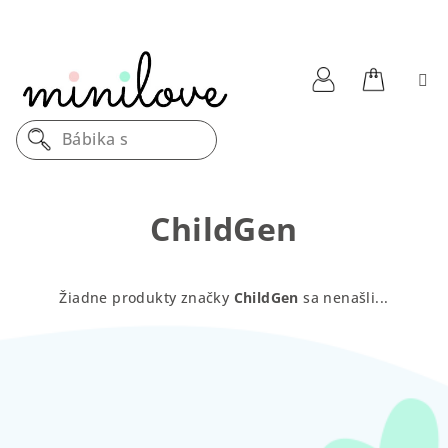
Prejsť
na
obsah
Nákupn
Prihlásenie
Bábika s m
košík
ChildGen
Žiadne produkty značky
ChildGen
sa nenašli...
Z
á