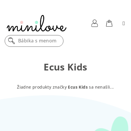
Prejsť
na
obsah
Nákupn
Prihlásenie
Bábika s menom
košík
Ecus Kids
Žiadne produkty značky
Ecus Kids
sa nenašli...
Z
á