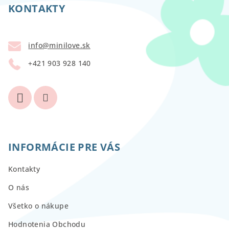
p
KONTAKTY
ä
t
info
@
minilove.sk
i
+421 903 928 140
e
INFORMÁCIE PRE VÁS
Kontakty
O nás
Všetko o nákupe
Hodnotenia Obchodu