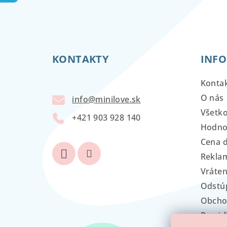
Z
á
KONTAKTY
INFO
p
ä
Konta
t
O nás
info
@
minilove.sk
Všetk
i
+421 903 928 140
Hodno
e
Cena 
Reklam
Vráten
Odstú
Obcho
Pravid