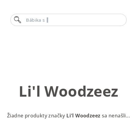
Hľadať
Bábika s me
Li'l Woodzeez
Žiadne produkty značky
Li'l Woodzeez
sa nenašli...