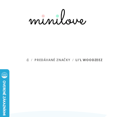
Prejsť
na
obsah
/
PREDÁVANÉ ZNAČKY
/
LI'L WOODZEEZ
DOMOV