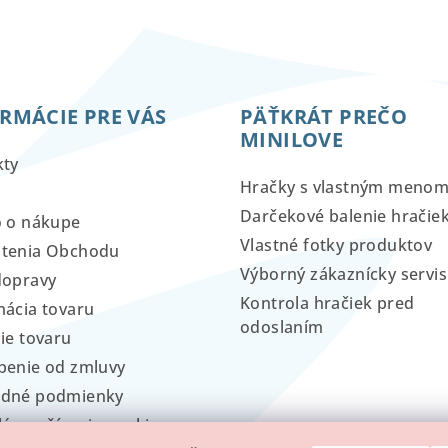
RMÁCIE PRE VÁS
PÄŤKRÁT PREČO
MINILOVE
kty
Hračky s vlastným meno
Darčekové balenie hračie
o o nákupe
Vlastné fotky produktov
tenia Obchodu
Výborný zákaznícky servis
dopravy
Kontrola hračiek pred
ácia tovaru
odoslaním
ie tovaru
penie od zmluvy
dné podmienky
lá používania cookies