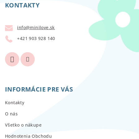
p
KONTAKTY
ä
t
info
@
minilove.sk
i
+421 903 928 140
e
INFORMÁCIE PRE VÁS
Kontakty
O nás
Všetko o nákupe
Hodnotenia Obchodu