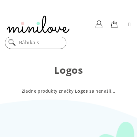
Prejsť
na
obsah
Nákupn
Prihlásenie
Bábika s
košík
Logos
Žiadne produkty značky
Logos
sa nenašli...
Z
á