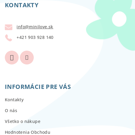
p
KONTAKTY
ä
t
info
@
minilove.sk
i
+421 903 928 140
e
INFORMÁCIE PRE VÁS
Kontakty
O nás
Všetko o nákupe
Hodnotenia Obchodu