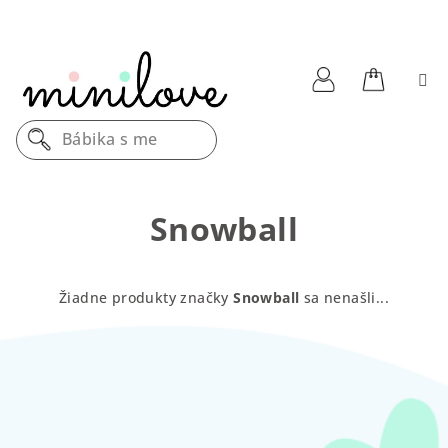
Prejsť
na
obsah
Nákupn
Prihlásenie
Bábika s men
košík
Snowball
Žiadne produkty značky
Snowball
sa nenašli...
Z
á