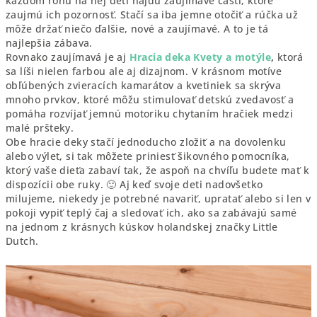
každom rohu na nej deti nájdu zaujímavé časti, ktoré
zaujmú ich pozornosť. Stačí sa iba jemne otočiť a rúčka už
môže držať niečo ďalšie, nové a zaujímavé. A to je tá
najlepšia zábava.
Rovnako zaujímavá je aj
Hracia deka Kvety a
motýle
,
ktorá
sa líši nielen farbou ale aj dizajnom. V krásnom motíve
obľúbených zvieracích kamarátov a kvetiniek sa skrýva
mnoho prvkov, ktoré môžu stimulovať detskú zvedavosť a
pomáha rozvíjať jemnú motoriku chytaním hračiek medzi
malé pršteky.
Obe hracie deky stačí jednoducho zložiť a na dovolenku
alebo výlet, si tak môžete priniesť šikovného pomocníka,
ktorý vaše dieťa zabaví tak, že aspoň na chvíľu budete mať k
dispozícii obe ruky. 🙂 Aj keď svoje deti nadovšetko
milujeme, niekedy je potrebné navariť, upratať alebo si len v
pokoji vypiť teplý čaj a sledovať ich, ako sa zabávajú samé
na jednom z krásnych kúskov holandskej značky Little
Dutch.