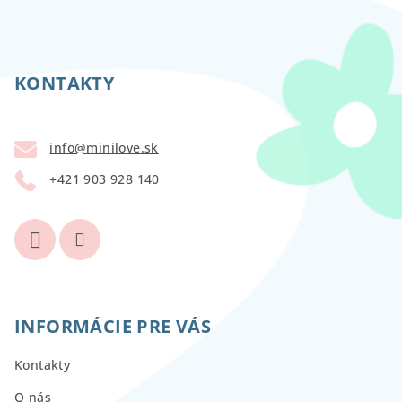
Z
á
p
KONTAKTY
ä
t
info
@
minilove.sk
i
+421 903 928 140
e
INFORMÁCIE PRE VÁS
Kontakty
O nás