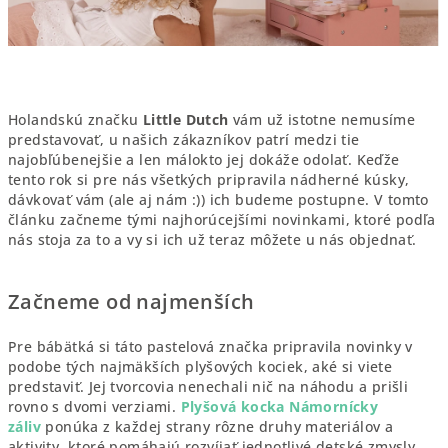
Holandskú značku
Little Dutch
vám už istotne nemusíme
predstavovať, u našich zákazníkov patrí medzi tie
najobľúbenejšie a len málokto jej dokáže odolať. Keďže
tento rok si pre nás všetkých pripravila nádherné kúsky,
dávkovať vám (ale aj nám :)) ich budeme postupne. V tomto
článku začneme tými najhorúcejšími novinkami, ktoré podľa
nás stoja za to a vy si ich už teraz môžete u nás objednať.
Začneme od najmenších
Pre bábätká si táto pastelová značka pripravila novinky v
podobe tých najmäkších plyšových kociek, aké si viete
predstaviť. Jej tvorcovia nenechali nič na náhodu a prišli
rovno s dvomi verziami.
Plyšová kocka Námornícky
záliv
ponúka z každej strany rôzne druhy materiálov a
aktivity, ktoré pomáhajú rozvíjať jednotlivé detské zmysly.