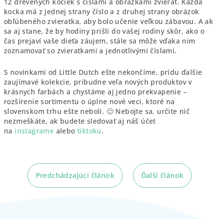
12 drevených kociek s číslami a obrázkami zvierat. Každá
kocka má z jednej strany číslo a z druhej strany obrázok
obľúbeného zvieratka, aby bolo učenie veľkou zábavou. A ak
sa aj stane, že by hodiny prišli do vašej rodiny skôr, ako o
čas prejaví vaše dieťa záujem, stále sa môže vďaka nim
zoznamovať so zvieratkami a jednotlivými číslami.
S novinkami od Little Dutch ešte nekončíme, prídu ďalšie
zaujímavé kolekcie, pribudne veľa nových produktov v
krásnych farbách a chystáme aj jedno prekvapenie –
rozšírenie sortimentu o úplne nové veci, ktoré na
slovenskom trhu ešte neboli. 🙂 Nebojte sa, určite nič
nezmeškáte, ak budete sledovať aj náš účet
na
instagrame
alebo
tiktoku
.
Predchádzajúci článok
Ďalší článok