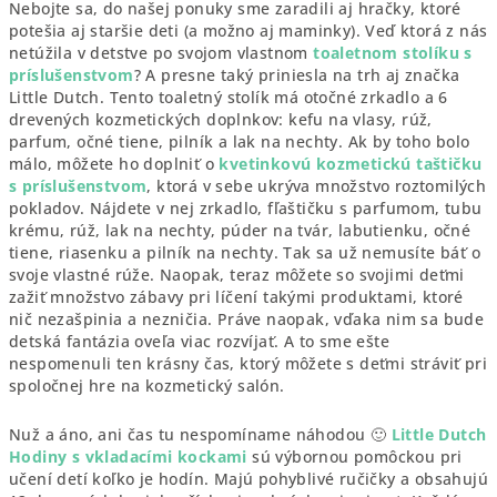
Nebojte sa, do našej ponuky sme zaradili aj hračky, ktoré
potešia aj staršie deti (a možno aj maminky). Veď ktorá z nás
netúžila v detstve po svojom vlastnom
toaletnom stolíku s
príslušenstvom
? A presne taký priniesla na trh aj značka
Little Dutch. Tento toaletný stolík má otočné zrkadlo a 6
drevených kozmetických doplnkov: kefu na vlasy, rúž,
parfum, očné tiene, pilník a lak na nechty. Ak by toho bolo
málo, môžete ho doplniť o
kvetinkovú kozmetickú taštičku
s príslušenstvom
, ktorá v sebe ukrýva množstvo roztomilých
pokladov. Nájdete v nej zrkadlo, fľaštičku s parfumom, tubu
krému, rúž, lak na nechty, púder na tvár, labutienku, očné
tiene, riasenku a pilník na nechty. Tak sa už nemusíte báť o
svoje vlastné rúže. Naopak, teraz môžete so svojimi deťmi
zažiť množstvo zábavy pri líčení takými produktami, ktoré
nič nezašpinia a nezničia. Práve naopak, vďaka nim sa bude
detská fantázia oveľa viac rozvíjať. A to sme ešte
nespomenuli ten krásny čas, ktorý môžete s deťmi stráviť pri
spoločnej hre na kozmetický salón.
Nuž a áno, ani čas tu nespomíname náhodou 🙂
Little Dutch
Hodiny s vkladacími kockami
sú výbornou pomôckou pri
učení detí koľko je hodín. Majú pohyblivé ručičky a obsahujú