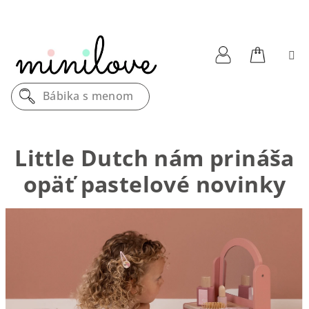
Prejsť
na
obsah
Nákupn
Prihlásenie
Bábika s menom
košík
Little Dutch nám prináša
opäť pastelové novinky