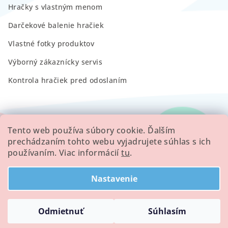
Hračky s vlastným menom
Darčekové balenie hračiek
Vlastné fotky produktov
Výborný zákaznícky servis
Kontrola hračiek pred odoslaním
RECENZIE
Tento web používa súbory cookie. Ďalším
prechádzaním tohto webu vyjadrujete súhlas s ich
používaním. Viac informácií
tu
.
Všetky hodnotenie obchodu
Nastavenie
Copyright 2026
Minilove
. Všetky práva vyhradené.
Odmietnuť
Súhlasím
Vytvoril Shoptet
a
Adatelier