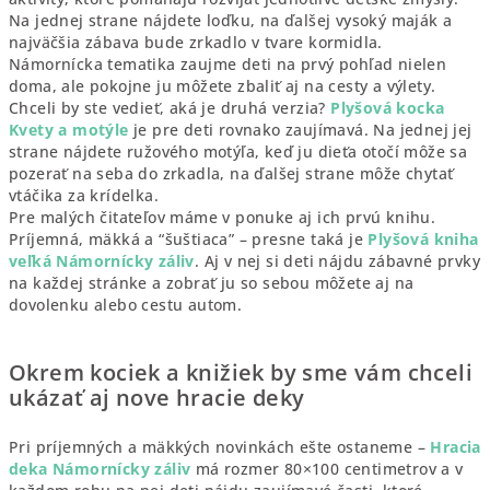
Na jednej strane nájdete loďku, na ďalšej vysoký maják a
najväčšia zábava bude zrkadlo v tvare kormidla.
Námornícka tematika zaujme deti na prvý pohľad nielen
doma, ale pokojne ju môžete zbaliť aj na cesty a výlety.
Chceli by ste vedieť, aká je druhá verzia?
Plyšová kocka
Kvety a motýle
je pre deti rovnako zaujímavá. Na jednej jej
strane nájdete ružového motýľa, keď ju dieťa otočí môže sa
pozerať na seba do zrkadla, na ďalšej strane môže chytať
vtáčika za krídelka.
Pre malých čitateľov máme v ponuke aj ich prvú knihu.
Príjemná, mäkká a “šuštiaca” – presne taká je
Plyšová kniha
veľká Námornícky záliv
. Aj v nej si deti nájdu zábavné prvky
na každej stránke a zobrať ju so sebou môžete aj na
dovolenku alebo cestu autom.
Okrem kociek a knižiek by sme vám chceli
ukázať aj nove hracie deky
Pri príjemných a mäkkých novinkách ešte ostaneme –
Hracia
deka Námornícky záliv
má rozmer 80×100 centimetrov a v