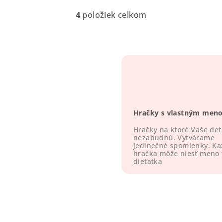
4
položiek celkom
O
v
l
á
d
a
c
Hračky s vlastným men
i
e
Hračky na ktoré Vaše det
nezabudnú. Vytvárame
p
jedinečné spomienky. K
hračka môže niesť meno
r
dieťatka
v
k
y
v