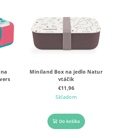
 na
Miniland Box na jedlo Natur
wers
vtáčik
€11,96
Skladom
Do košíka