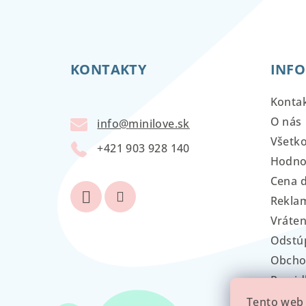
Z
á
KONTAKTY
INFO
p
ä
Konta
t
O nás
info
@
minilove.sk
Všetk
i
+421 903 928 140
Hodno
e
Cena 
Reklam
Vráten
Odstú
Obcho
Pravid
GDPR
Tento web 