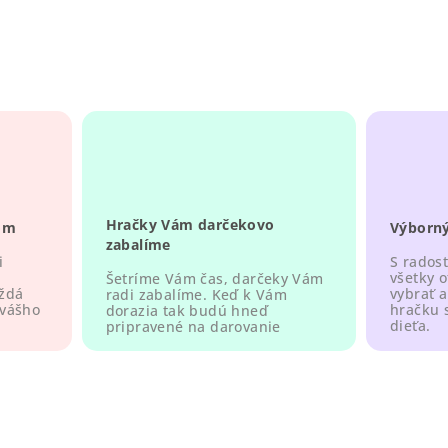
Hračky Vám darčekovo
om
Výborný
zabalíme
i
S rados
všetky 
Šetríme Vám čas, darčeky Vám
aždá
vybrať a
radi zabalíme. Keď k Vám
 vášho
hračku 
dorazia tak budú hneď
dieťa.
pripravené na darovanie