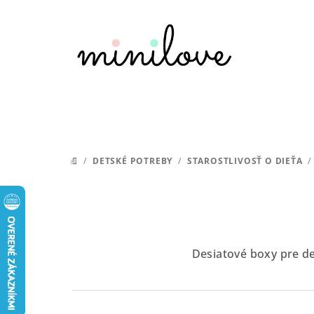
Prejsť
na
obsah
/
DETSKÉ POTREBY
/
STAROSTLIVOSŤ O DIEŤA
/
DOMOV
Desiatové boxy pre de