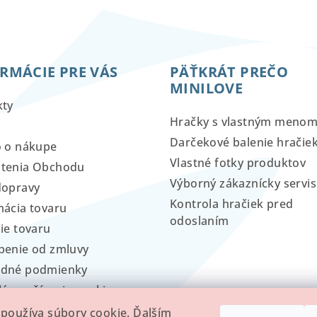
ý
p
i
s
RMÁCIE PRE VÁS
PÄŤKRÁT PREČO
u
MINILOVE
kty
Hračky s vlastným meno
Darčekové balenie hračie
o o nákupe
Vlastné fotky produktov
tenia Obchodu
Výborný zákaznícky servis
dopravy
Kontrola hračiek pred
ácia tovaru
odoslaním
ie tovaru
penie od zmluvy
dné podmienky
lá používania cookies
používa súbory cookie. Ďalším