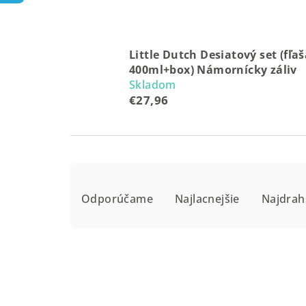
Little Dutch Desiatový set (fľa
400ml+box) Námornícky záliv
Skladom
€27,96
R
Odporúčame
Najlacnejšie
Najdrah
a
d
e
n