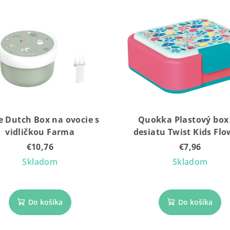
le Dutch Box na ovocie s
Quokka Plastový box
vidličkou Farma
desiatu Twist Kids Flo
€10,76
€7,96
Skladom
Skladom
Do košíka
Do košíka