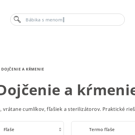
Hľadať
Bábika s menom
DOJČENIE A KŔMENIE
Dojčenie a kŕmeni
 vrátane cumlíkov, fľašiek a sterilizátorov. Praktické ri
Fľaše
Termo fľaše