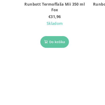
Runbott Termofľaša Mii 350 ml
Runbo
Fox
€31,96
Skladom
Do košíka