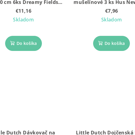
0 cm 6ks Dreamy Fields
mušelínové 3 ks Hus N
Grey
Naturals
€11,16
€7,96
Skladom
Skladom
Do košíka
Do košíka
tle Dutch Dávkovač na
Little Dutch Dojčenská 