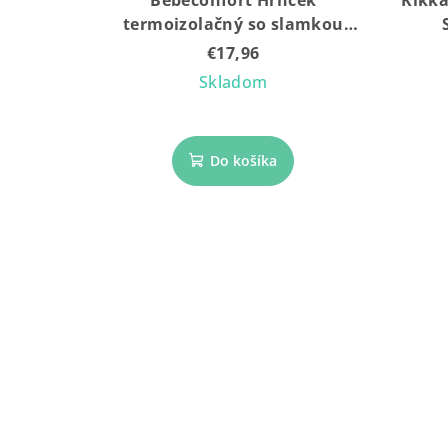
Bebeconfort Hrnček
Kikka
termoizolačný so slamkou
nerez 280 ml Green
€17,96
Skladom
Do košíka