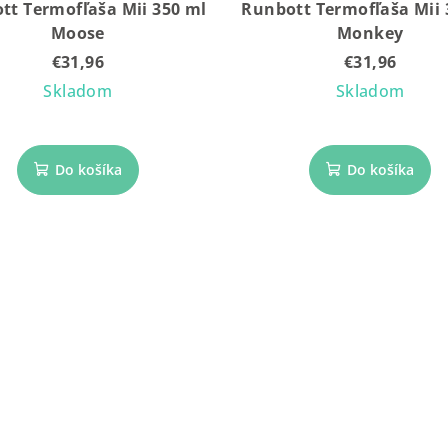
tt Termofľaša Mii 350 ml
Runbott Termofľaša Mii 
Moose
Monkey
€31,96
€31,96
Skladom
Skladom
Do košíka
Do košíka