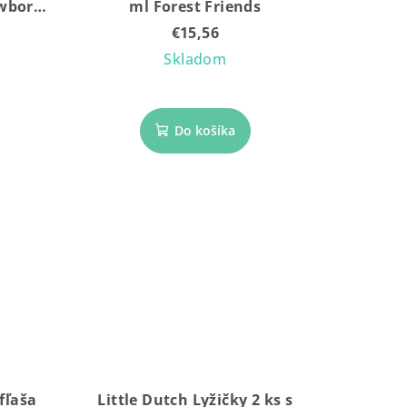
ewborn
ml Forest Friends
€15,56
Skladom
Do košíka
fľaša
Little Dutch Lyžičky 2 ks s