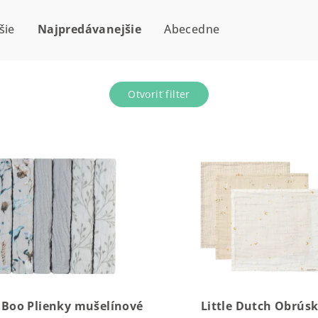
šie
Najpredávanejšie
Abecedne
Otvoriť filter
Boo Plienky mušelínové
Little Dutch Obrús