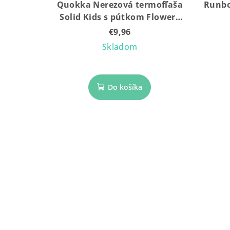
Quokka Nerezová termofľaša
Runbo
Solid Kids s pútkom Flowers
330 ml
€9,96
Skladom
Do košíka