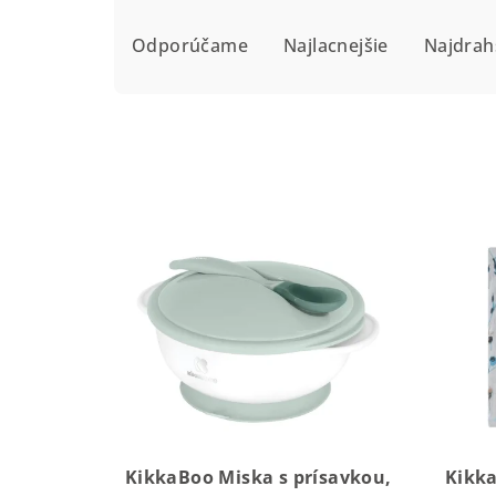
R
Odporúčame
Najlacnejšie
Najdrah
a
d
e
n
i
V
e
ý
p
p
r
i
o
s
d
p
u
r
KikkaBoo Miska s prísavkou,
Kikka