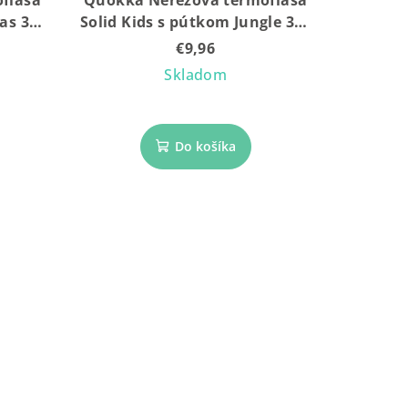
fľaša
Quokka Nerezová termofľaša
as 330
Solid Kids s pútkom Jungle 330
ml
€9,96
Skladom
Do košíka