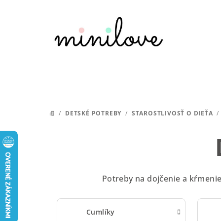
Prejsť
na
obsah
/
DETSKÉ POTREBY
/
STAROSTLIVOSŤ O DIEŤA
/
DOMOV
Potreby na dojčenie a kŕmenie,
Cumlíky