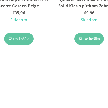
Boo Dojčiaci vankúš 2v1
Quokka Nerezová termo
Secret Garden Beige
Solid Kids s pútkom Zebr
ml
€35,96
€9,96
Skladom
Skladom
Do košíka
Do košíka