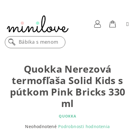
Prejsť
na
obsah
Nákupn
Prihlásenie
Bábika s menom
košík
Quokka Nerezová
termofľaša Solid Kids s
pútkom Pink Bricks 330
ml
QUOKKA
Priemerné
Neohodnotené
Podrobnosti hodnotenia
hodnotenie