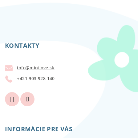
Z
á
p
KONTAKTY
ä
t
info
@
minilove.sk
i
+421 903 928 140
e
INFORMÁCIE PRE VÁS