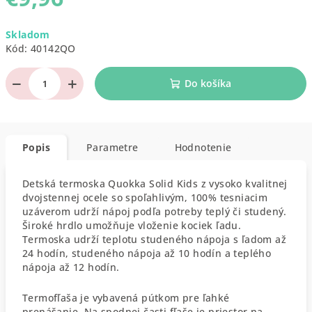
Jednotková
Skladom
cena:
Kód:
40142QO
−
+
Do košíka
Popis
Parametre
Hodnotenie
Detská termoska Quokka Solid Kids z vysoko kvalitnej
dvojstennej ocele so spoľahlivým, 100% tesniacim
uzáverom udrží nápoj podľa potreby teplý či studený.
Široké hrdlo umožňuje vloženie kociek ľadu.
Termoska udrží teplotu studeného nápoja s ľadom až
24 hodín, studeného nápoja až 10 hodín a teplého
nápoja až 12 hodín.
Termofľaša je vybavená pútkom pre ľahké
prenášanie. Na spodnej časti fľaše je priestor na