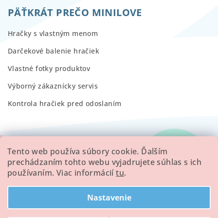
PÄŤKRÁT PREČO MINILOVE
Hračky s vlastným menom
Darčekové balenie hračiek
Vlastné fotky produktov
Výborný zákaznícky servis
Kontrola hračiek pred odoslaním
RECENZIE
Tento web používa súbory cookie. Ďalším
prechádzaním tohto webu vyjadrujete súhlas s ich
používaním. Viac informácií
tu
.
Všetky hodnotenie obchodu
Nastavenie
Copyright 2026
Minilove
. Všetky práva vyhradené.