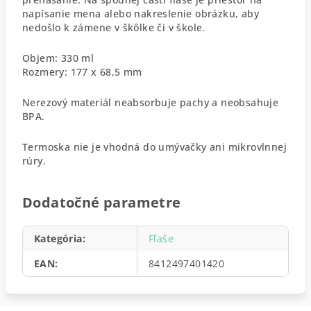
napísanie mena alebo nakreslenie obrázku, aby
nedošlo k zámene v škôlke či v škole.
Objem: 330 ml
Rozmery: 177 x 68,5 mm
Nerezový materiál neabsorbuje pachy a neobsahuje
BPA.
Termoska nie je vhodná do umývačky ani mikrovlnnej
rúry.
Dodatočné parametre
Kategória
:
Fľaše
EAN
:
8412497401420