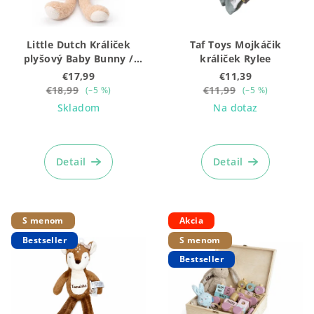
o
r
v
o
Little Dutch Králiček
Taf Toys Mojkáčik
d
plyšový Baby Bunny /
králiček Rylee
u
Newborn Naturals 32 cm
€17,99
€11,39
k
€18,99
€11,99
(–5 %)
(–5 %)
Skladom
Na dotaz
t
o
Priemerné
Priemerné
hodnotenie
hodnotenie
v
produktu
produktu
Detail
Detail
je
je
5,0
5,0
z
z
5
5
S menom
Akcia
hviezdičiek.
hviezdičiek.
Bestseller
S menom
Bestseller