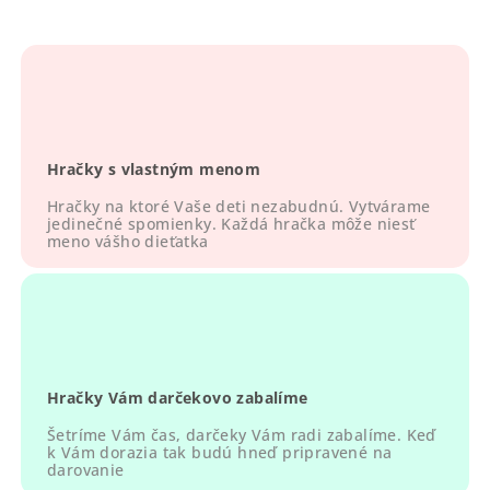
v
l
á
d
a
c
i
Hračky s vlastným menom
e
p
Hračky na ktoré Vaše deti nezabudnú. Vytvárame
r
jedinečné spomienky. Každá hračka môže niesť
meno vášho dieťatka
v
k
y
v
ý
p
Hračky Vám darčekovo zabalíme
i
s
Šetríme Vám čas, darčeky Vám radi zabalíme. Keď
u
k Vám dorazia tak budú hneď pripravené na
darovanie