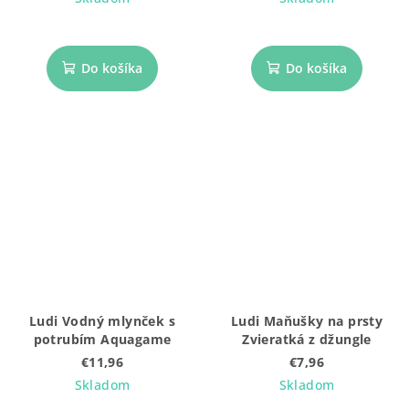
Do košíka
Do košíka
Ludi Vodný mlynček s
Ludi Maňušky na prsty
potrubím Aquagame
Zvieratká z džungle
€11,96
€7,96
Skladom
Skladom