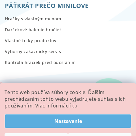
PÄŤKRÁT PREČO MINILOVE
Hračky s vlastným menom
Darčekové balenie hračiek
Vlastné fotky produktov
Výborný zákaznícky servis
Kontrola hračiek pred odoslaním
RECENZIE
Tento web používa súbory cookie. Ďalším
prechádzaním tohto webu vyjadrujete súhlas s ich
používaním. Viac informácií
tu
.
Všetky hodnotenie obchodu
Nastavenie
Copyright 2026
Minilove
. Všetky práva vyhradené.