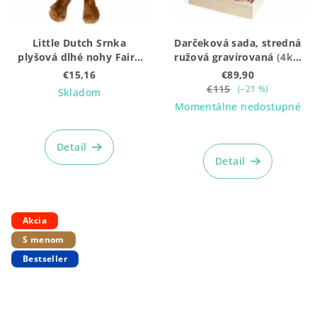
Little Dutch Srnka
Darčeková sada, stredná
plyšová dlhé nohy Fairy
ružová gravírovaná
(4ks:
Garden
Vláčik + Plyšák + hrkálka
€15,16
€89,90
+ box)
€115
(–21 %)
Skladom
Momentálne nedostupné
Priemerné
hodnotenie
Priemerné
produktu
hodnotenie
Detail
je
produktu
Detail
5,0
je
z
5,0
5
z
hviezdičiek.
5
Akcia
hviezdičiek.
S menom
Bestseller