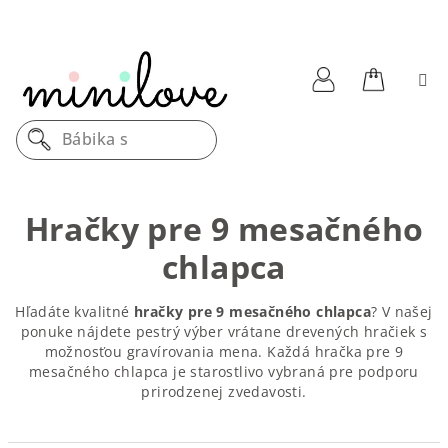
Prejsť
na
obsah
Nákupn
Prihlásenie
Dre
košík
Hračky pre 9 mesačného
chlapca
Hľadáte kvalitné
hračky pre 9 mesačného chlapca
? V našej
ponuke nájdete pestrý výber vrátane drevených hračiek s
možnosťou gravírovania mena. Každá hračka pre 9
mesačného chlapca je starostlivo vybraná pre podporu
prirodzenej zvedavosti.