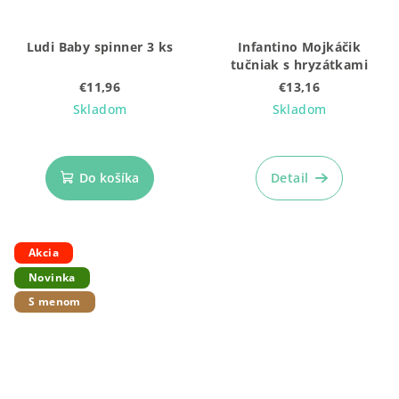
Ludi Baby spinner 3 ks
Infantino Mojkáčik
tučniak s hryzátkami
€11,96
€13,16
Skladom
Skladom
Do košíka
Detail
Akcia
Novinka
S menom