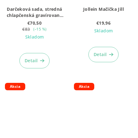
Darčeková sada, stredná
Jollein Mačička Jill
chlapčenská gravírovaná
(5ks: Mojkáčik + Hrkálka
€70,50
€19,96
+ Body + Čiapočka + box)
€83
(–15 %)
Skladom
Skladom
Detail
Detail
Akcia
Akcia