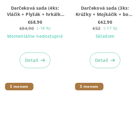
Darčeková sada (4ks:
Darčeková sada (3ks:
Vláčik + Plyšák + hrkálka
Krúžky + Mojkáčik + box),
+ box), stredná ružová
malá zelená BEZ
€68,90
€42,90
BEZ gravírovania
gravírovania
€84,90
€52
(–18 %)
(–17 %)
Momentálne nedostupné
Skladom
Detail
Detail
S menom
S menom