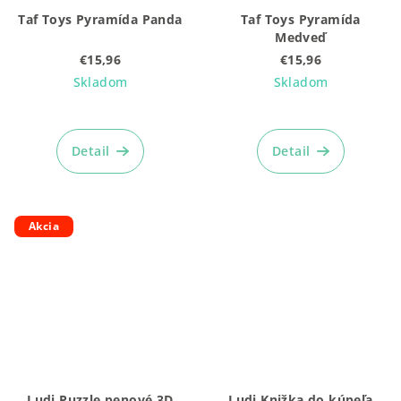
Taf Toys Pyramída Panda
Taf Toys Pyramída
Medveď
€15,96
€15,96
Skladom
Skladom
Detail
Detail
Akcia
Ludi Puzzle penové 3D
Ludi Knižka do kúpeľa