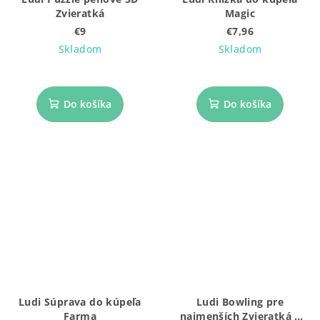
Zvieratká
Magic
€9
€7,96
Skladom
Skladom
Do košíka
Do košíka
Ludi Súprava do kúpeľa
Ludi Bowling pre
Farma
najmenších Zvieratká s