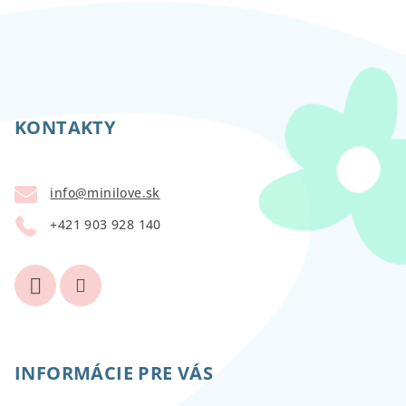
Z
á
p
KONTAKTY
ä
t
info
@
minilove.sk
i
+421 903 928 140
e
INFORMÁCIE PRE VÁS