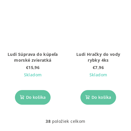
Ludi Súprava do kúpeľa
Ludi Hračky do vody
morské zvieratká
rybky 4ks
€15,96
€7,96
Skladom
Skladom
Do košíka
Do košíka
38
položiek celkom
O