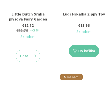
Little Dutch Srnka
Ludi Hrkálka Zippy Toy
plyšová Fairy Garden
€12,12
€13,96
€12,76
(–5 %)
Skladom
Skladom
Priemerné
hodnotenie
Do košíka
produktu
Detail
je
5,0
z
5
S menom
hviezdičiek.