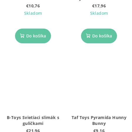
číslami
€10,76
€17,96
Skladom
Skladom
Do košíka
Do košíka
B-Toys Svietiaci slimák s
Taf Toys Pyramída Hunny
guličkami
Bunny
€21,96
€9,16