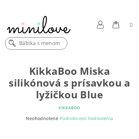
Prejsť
na
obsah
Nákupn
Prihlásenie
Bábika s menom
košík
KikkaBoo Miska
silikónová s prísavkou a
lyžičkou Blue
KIKKABOO
Priemerné
Neohodnotené
Podrobnosti hodnotenia
hodnotenie
produktu
je