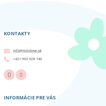
Z
á
p
KONTAKTY
ä
t
info
@
minilove.sk
i
+421 903 928 140
e
INFORMÁCIE PRE VÁS