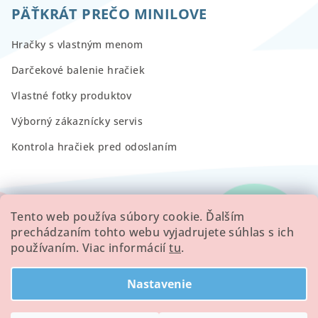
PÄŤKRÁT PREČO MINILOVE
Hračky s vlastným menom
Darčekové balenie hračiek
Vlastné fotky produktov
Výborný zákaznícky servis
Kontrola hračiek pred odoslaním
RECENZIE
Tento web používa súbory cookie. Ďalším
prechádzaním tohto webu vyjadrujete súhlas s ich
používaním. Viac informácií
tu
.
Všetky hodnotenie obchodu
Nastavenie
Copyright 2026
Minilove
. Všetky práva vyhradené.