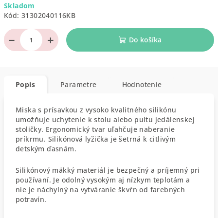
Skladom
cena:
Kód:
31302040116KB
−
+
Do košíka
Popis
Parametre
Hodnotenie
Miska s prísavkou z vysoko kvalitného silikónu
umožňuje uchytenie k stolu alebo pultu jedálenskej
stoličky. Ergonomický tvar uľahčuje naberanie
príkrmu. Silikónová lyžička je šetrná k citlivým
detským ďasnám.
Silikónový mäkký materiál je bezpečný a príjemný pri
používaní. Je odolný vysokým aj nízkym teplotám a
nie je náchylný na vytváranie škvŕn od farebných
potravín.