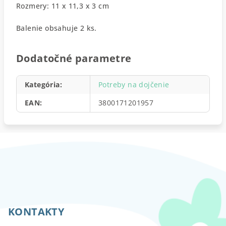
Rozmery: 11 x 11,3 x 3 cm
Balenie obsahuje 2 ks.
Dodatočné parametre
Kategória
:
Potreby na dojčenie
EAN
:
3800171201957
Z
á
p
KONTAKTY