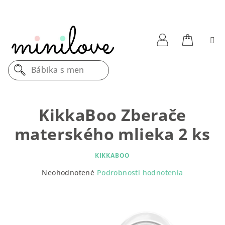
Prejsť
na
obsah
Nákupn
Prihlásenie
Bábika s menom
košík
KikkaBoo Zberače
materského mlieka 2 ks
KIKKABOO
Priemerné
Neohodnotené
Podrobnosti hodnotenia
hodnotenie
produktu
je
0,0
z