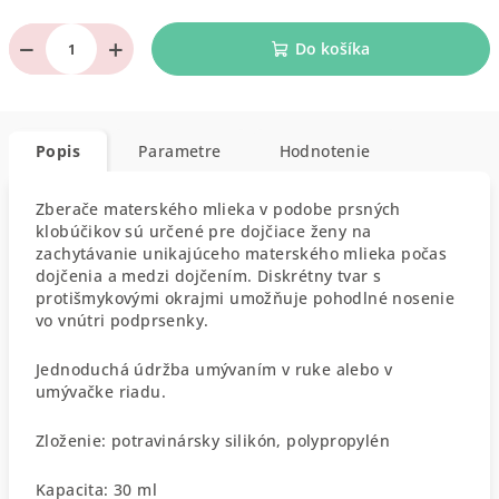
−
+
Do košíka
Popis
Parametre
Hodnotenie
Zberače materského mlieka v podobe prsných
klobúčikov sú určené pre dojčiace ženy na
zachytávanie unikajúceho materského mlieka počas
dojčenia a medzi dojčením. Diskrétny tvar s
protišmykovými okrajmi umožňuje pohodlné nosenie
vo vnútri podprsenky.
Jednoduchá údržba umývaním v ruke alebo v
umývačke riadu.
Zloženie: potravinársky silikón, polypropylén
Kapacita: 30 ml