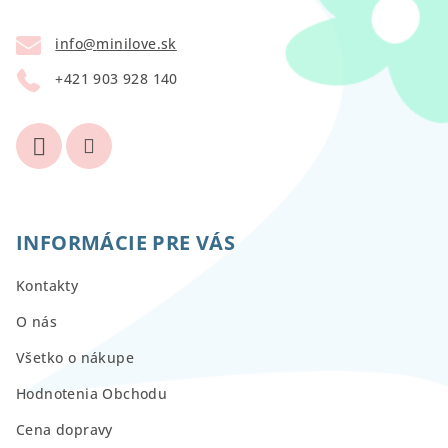
ä
t
info
@
minilove.sk
i
+421 903 928 140
e
INFORMÁCIE PRE VÁS
Kontakty
O nás
Všetko o nákupe
Hodnotenia Obchodu
Cena dopravy