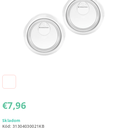
5
hviezdičiek.
€7,96
Jednotková
Skladom
cena:
Kód:
31304030021KB