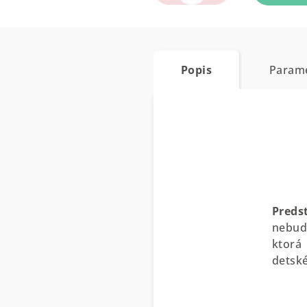
Popis
Param
Preds
nebude
ktorá
detské