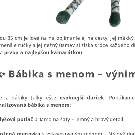
ou 35 cm je ideálna na objímanie aj na cesty. Jej mäkký
jmenšie rúčky a jej nežný úsmev si získa srdce každého die
la
prvou a najlepšou kamarátkou
.
✨
Bábika s menom – výni
e
z bábiky Julky ešte
osobnejší
darček
. Ponúkame
nalizovaná bábika s menom
:
lyšová potlač
priamo na šaty – jemný a hravý detail.
ožená menovka
s vylaserovaným menom – štýlový dop