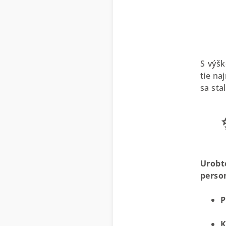
S výšk
tie na
sa sta
Urobt
perso
P
K