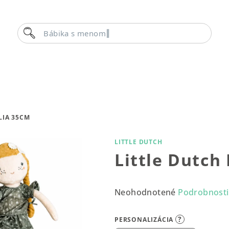
Hľadať
Bábika
LIA 35CM
LITTLE DUTCH
Little Dutch
Priemerné
Neohodnotené
Podrobnosti
hodnotenie
produktu
?
PERSONALIZÁCIA
je