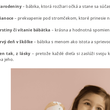
arodeniny
– bábika, ktorá rozžiari očká a stane sa súč
ianoce
– prekvapenie pod stromčekom, ktoré prinesie n
rstiny či vítanie bábätka
– krásna a hodnotná spomienk
rvý deň v škôlke
– bábika s menom ako istota a sprievod
en tak, z lásky
– pretože každé dieťa si zaslúži svoju
ba jeho.