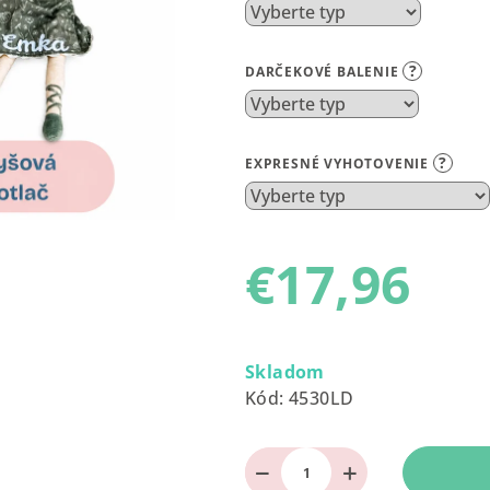
0,0
z
?
DARČEKOVÉ BALENIE
5
hviezdičiek.
?
EXPRESNÉ VYHOTOVENIE
€17,96
Jednotková
cena:
Skladom
Kód:
4530LD
−
+