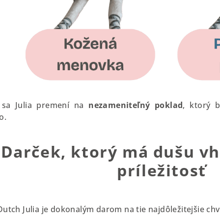
 sa Julia premení na
nezameniteľný poklad
, ktorý 
o.

Darček, ktorý má dušu v
príležitosť
 Dutch Julia je dokonalým darom na tie najdôležitejšie chví