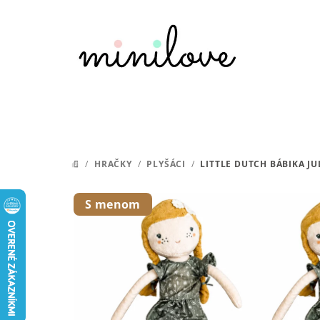
Prejsť
na
obsah
/
HRAČKY
/
PLYŠÁCI
/
LITTLE DUTCH BÁBIKA JU
DOMOV
S menom