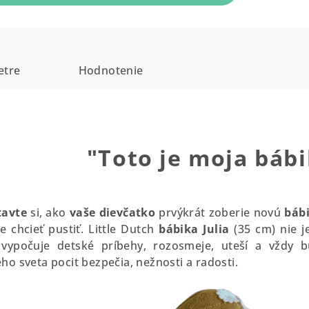
etre
Hodnotenie
"Toto je moja báb
tavte
si, ako
vaše dievčatko
prvýkrát zoberie novú
báb
 chcieť pustiť. Little Dutch
bábika Julia
(35 cm) nie j
 vypočuje detské príbehy, rozosmeje, uteší a vždy 
ho sveta pocit bezpečia, nežnosti a radosti.