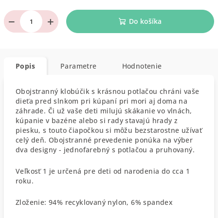
−
+
Do košíka
Popis
Parametre
Hodnotenie
Obojstranný klobúčik s krásnou potlačou chráni vaše
dieťa pred slnkom pri kúpaní pri mori aj doma na
záhrade. Či už vaše deti milujú skákanie vo vlnách,
kúpanie v bazéne alebo si rady stavajú hrady z
piesku, s touto čiapočkou si môžu bezstarostne užívať
celý deň. Obojstranné prevedenie ponúka na výber
dva designy - jednofarebný s potlačou a pruhovaný.
Veľkosť 1 je určená pre deti od narodenia do cca 1
roku.
Zloženie: 94% recyklovaný nylon, 6% spandex