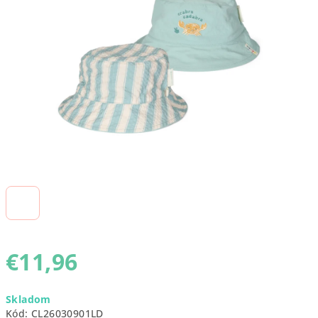
5
hviezdičiek.
€11,96
Jednotková
Skladom
cena:
Kód:
CL26030901LD