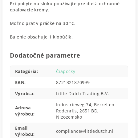
Pri pobyte na slnku používajte pre dieťa ochranné
opaľovacie krémy.
Možno prať v práčke na 30 °C.
Balenie obsahuje 1 klobúčik.
Dodatočné parametre
Kategória
:
Čiapočky
EAN
:
8721321870999
Výrobca
:
Little Dutch Trading B.V.
Industrieweg 74, Berkel en
Adresa
Rodenrijs, 2651 BD,
výrobcu
:
Nizozemsko
Email
compliance@littledutch.nl
výrobcu
: