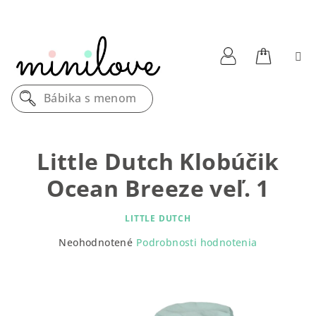
Prejsť
na
obsah
Nákupn
Prihlásenie
Bábika s menom
košík
Little Dutch Klobúčik
Ocean Breeze veľ. 1
LITTLE DUTCH
Priemerné
Neohodnotené
Podrobnosti hodnotenia
hodnotenie
produktu
je
0,0
z