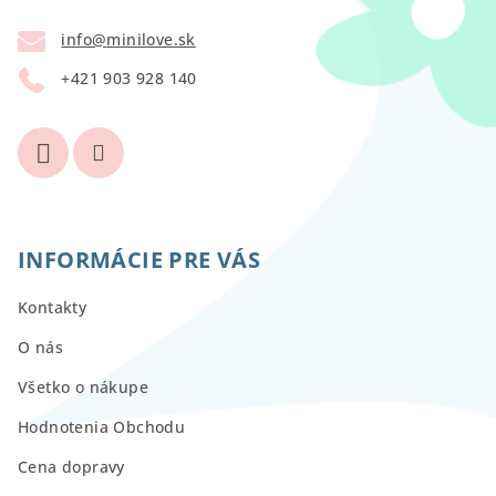
t
info
@
minilove.sk
i
+421 903 928 140
e
INFORMÁCIE PRE VÁS
Kontakty
O nás
Všetko o nákupe
Hodnotenia Obchodu
Cena dopravy