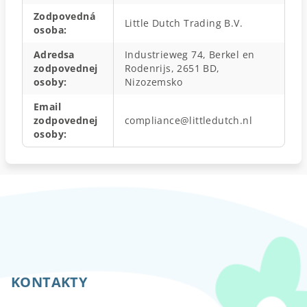
Zodpovedná
Little Dutch Trading B.V.
osoba
:
Adredsa
Industrieweg 74, Berkel en
zodpovednej
Rodenrijs, 2651 BD,
osoby
:
Nizozemsko
Email
zodpovednej
compliance@littledutch.nl
osoby
:
Z
á
p
KONTAKTY
ä