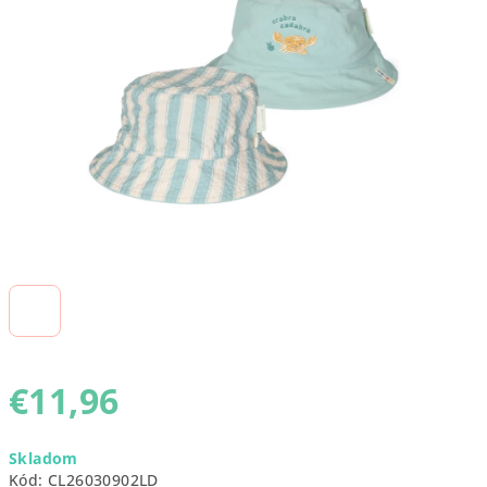
5
hviezdičiek.
€11,96
Jednotková
Skladom
cena:
Kód:
CL26030902LD