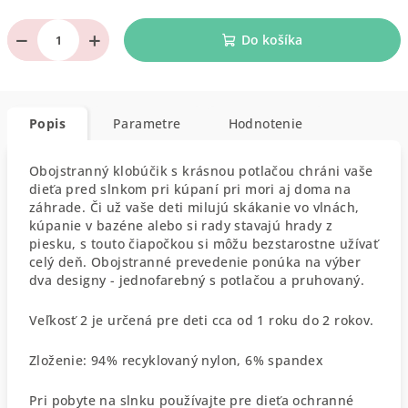
−
+
Do košíka
Popis
Parametre
Hodnotenie
Obojstranný klobúčik s krásnou potlačou chráni vaše
dieťa pred slnkom pri kúpaní pri mori aj doma na
záhrade. Či už vaše deti milujú skákanie vo vlnách,
kúpanie v bazéne alebo si rady stavajú hrady z
piesku, s touto čiapočkou si môžu bezstarostne užívať
celý deň. Obojstranné prevedenie ponúka na výber
dva designy - jednofarebný s potlačou a pruhovaný.
Veľkosť 2 je určená pre deti cca od 1 roku do 2 rokov.
Zloženie: 94% recyklovaný nylon, 6% spandex
Pri pobyte na slnku používajte pre dieťa ochranné