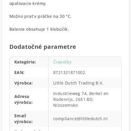
opaľovacie krémy.
Možno prať v práčke na 30 °C.
Balenie obsahuje 1 klobúčik.
Dodatočné parametre
Kategória
:
Čiapočky
EAN
:
8721321871002
Výrobca
:
Little Dutch Trading B.V.
Industrieweg 74, Berkel en
Adresa
Rodenrijs, 2651 BD,
výrobcu
:
Nizozemsko
Email
compliance@littledutch.nl
výrobcu
: