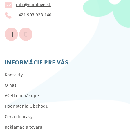
t
info
@
minilove.sk
i
+421 903 928 140
e
INFORMÁCIE PRE VÁS
Kontakty
O nás
Všetko o nákupe
Hodnotenia Obchodu
Cena dopravy
Reklamácia tovaru