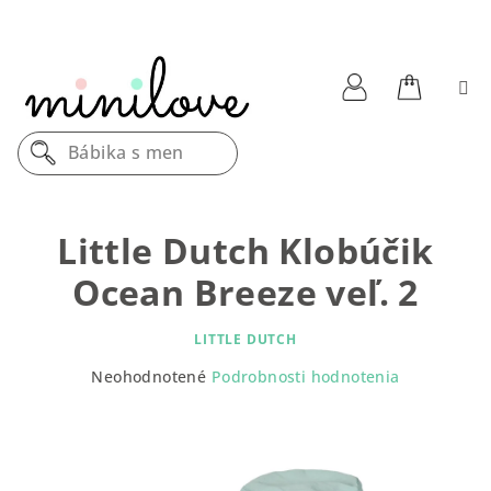
Prejsť
na
obsah
Nákupn
Prihlásenie
Bábika s menom
košík
Little Dutch Klobúčik
Ocean Breeze veľ. 2
LITTLE DUTCH
Priemerné
Neohodnotené
Podrobnosti hodnotenia
hodnotenie
produktu
je
0,0
z