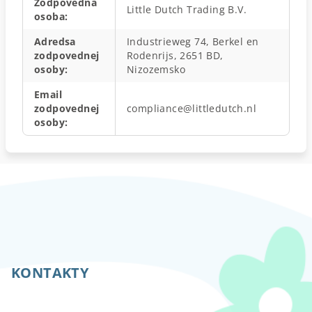
Zodpovedná
Little Dutch Trading B.V.
osoba
:
Adredsa
Industrieweg 74, Berkel en
zodpovednej
Rodenrijs, 2651 BD,
osoby
:
Nizozemsko
Email
zodpovednej
compliance@littledutch.nl
osoby
:
Z
á
p
KONTAKTY
ä