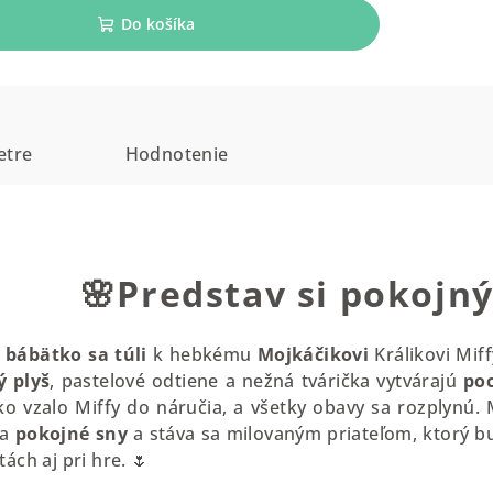
Do košíka
etre
Hodnotenie
🌸
Predstav si pokojný
e
bábätko
sa
túli
k hebkému
Mojkáčikovi
Králikovi Mif
ý
plyš
, pastelové odtiene a nežná tvárička vytvárajú
poc
ko vzalo Miffy do náručia, a všetky obavy sa rozplynú.
ša
pokojné
sny
a stáva sa milovaným priateľom, ktorý b
tách aj pri hre. 🌷