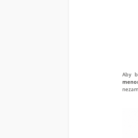
Aby b
men
nezame