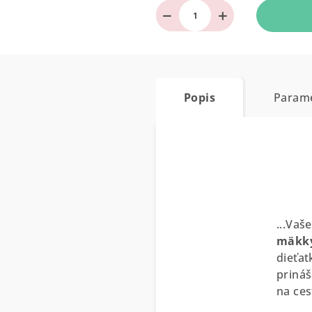
−
+
Popis
Param
...Vaš
mäkk
dieťat
priná
na ces