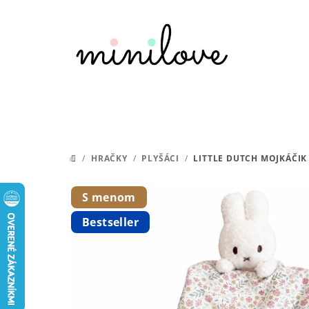
Prejsť
na
obsah
/
HRAČKY
/
PLYŠÁCI
/
LITTLE DUTCH MOJKÁČIK
DOMOV
S menom
Bestseller