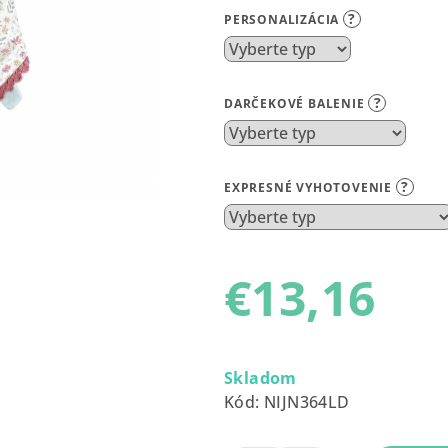
produktu
?
PERSONALIZÁCIA
je
0,0
z
?
DARČEKOVÉ BALENIE
5
hviezdičiek.
?
EXPRESNÉ VYHOTOVENIE
€13,16
Jednotková
cena:
Skladom
Kód:
NIJN364LD