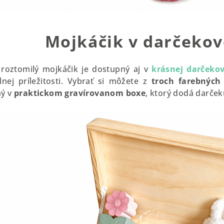
Mojkáčik v darčekov
 roztomilý mojkáčik je dostupný aj v
krásnej darčekov
lnej príležitosti. Vybrať si môžete z
troch farebných
ný v
praktickom gravírovanom boxe
, ktorý dodá darče