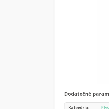
Dodatočné param
Kategória
:
Ply