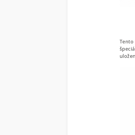
Tento
špeciá
ulože