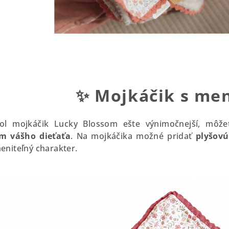
✨
Mojkáčik s m
ol mojkáčik Lucky Blossom ešte výnimočnejší, môžet
om
vášho dieťaťa
. Na mojkáčika možné pridať
plyšovú
niteľný charakter.