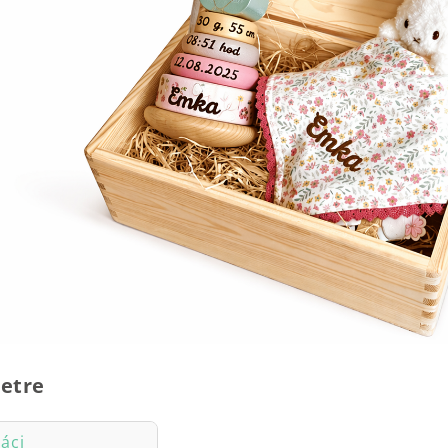
etre
šáci