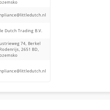
zozemsko
pliance@littledutch.nl
tle Dutch Trading B.V.
ustrieweg 74, Berkel
Rodenrijs, 2651 BD,
zozemsko
pliance@littledutch.nl