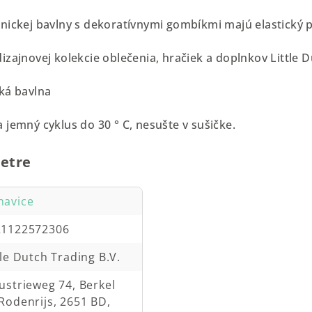
nickej bavlny s dekoratívnymi gombíkmi majú elastický pá
zajnovej kolekcie oblečenia, hračiek a doplnkov Little D
ká bavlna
 jemný cyklus do 30 ° C, nesušte v sušičke.
etre
havice
21122572306
tle Dutch Trading B.V.
ustrieweg 74, Berkel
Rodenrijs, 2651 BD,