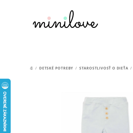
Prejsť
na
obsah
/
DETSKÉ POTREBY
/
STAROSTLIVOSŤ O DIEŤA
/
DOMOV