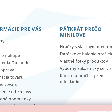
RMÁCIE PRE VÁS
PÄŤKRÁT PREČO
MINILOVE
kty
Hračky s vlastným meno
Darčekové balenie hračie
o o nákupe
Vlastné fotky produktov
tenia Obchodu
Výborný zákaznícky servis
dopravy
Kontrola hračiek pred
ácia tovaru
odoslaním
ie tovaru
penie od zmluvy
dné podmienky
lá používania cookies