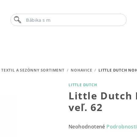
Hľadať
Bábika s menom
TEXTIL A SEZÓNNY SORTIMENT
/
NOHAVICE
/
LITTLE DUTCH NOH
LITTLE DUTCH
Little Dutch
veľ. 62
Priemerné
Neohodnotené
Podrobnosti
hodnotenie