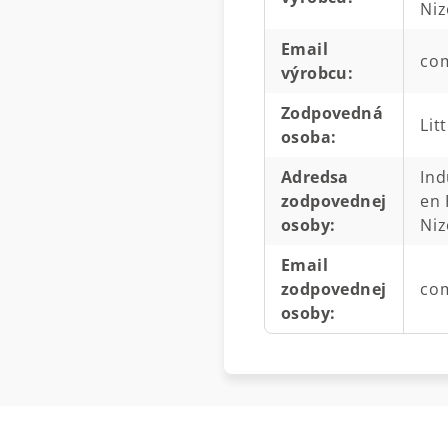
Ni
Email
com
výrobcu
:
Zodpovedná
Lit
osoba
:
Adredsa
Ind
zodpovednej
en 
osoby
:
Ni
Email
zodpovednej
com
osoby
: