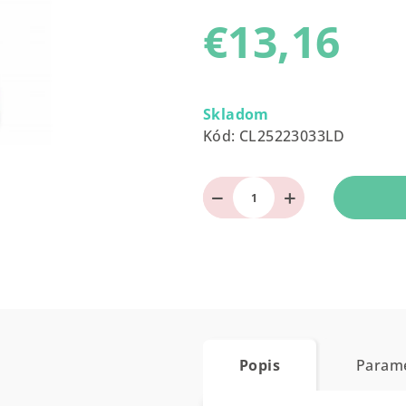
produktu
€13,16
je
0,0
z
Jednotková
5
cena:
Skladom
hviezdičiek.
Kód:
CL25223033LD
−
+
Popis
Param