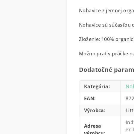
Nohavice z jemnej orga
Nohavice sú súčasťou di
Zloženie: 100% organic
Možno prať v práčke na
Dodatočné param
Kategória
:
No
EAN
:
87
Výrobca
:
Lit
Ind
Adresa
en 
výrobcu
: