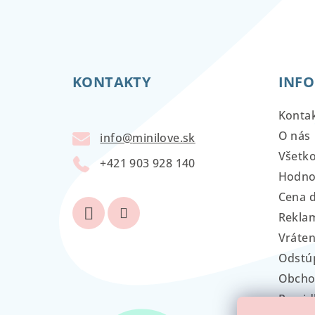
Z
á
KONTAKTY
INFO
p
ä
Konta
t
O nás
info
@
minilove.sk
Všetk
i
+421 903 928 140
Hodno
e
Cena 
Reklam
Vráten
Odstú
Obcho
Pravid