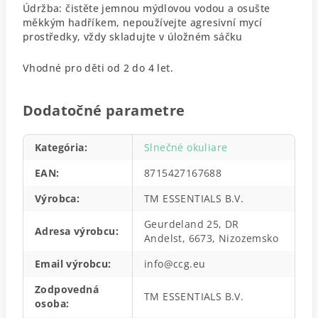
Údržba: čistěte jemnou mýdlovou vodou a osušte
měkkým hadříkem, nepoužívejte agresivní mycí
prostředky, vždy skladujte v úložném sáčku
Vhodné pro děti od 2 do 4 let.
Dodatočné parametre
Kategória
:
Slnečné okuliare
EAN
:
8715427167688
Výrobca
:
TM ESSENTIALS B.V.
Geurdeland 25, DR
Adresa výrobcu
:
Andelst, 6673, Nizozemsko
Email výrobcu
:
info@ccg.eu
Zodpovedná
TM ESSENTIALS B.V.
osoba
: