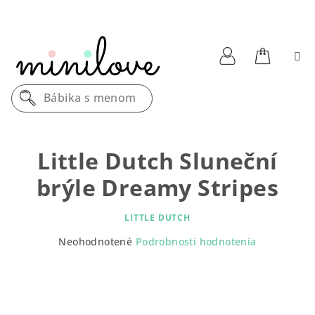
Prejsť
na
obsah
Nákupn
Prihlásenie
Bábika s menom
košík
Little Dutch Sluneční
brýle Dreamy Stripes
LITTLE DUTCH
Priemerné
Neohodnotené
Podrobnosti hodnotenia
hodnotenie
produktu
je
0,0
z