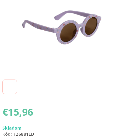
5
hviezdičiek.
€15,96
Jednotková
Skladom
cena:
Kód:
126881LD