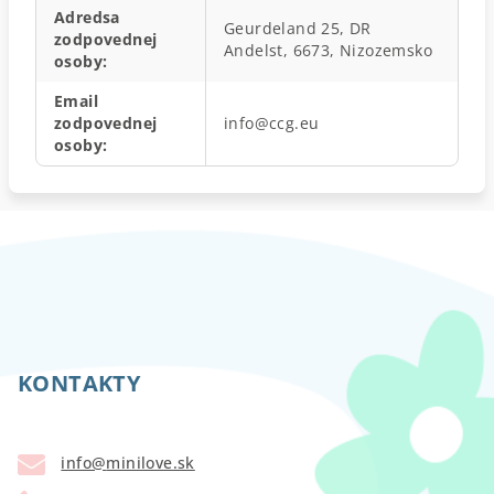
Adredsa
Geurdeland 25, DR
zodpovednej
Andelst, 6673, Nizozemsko
osoby
:
Email
zodpovednej
info@ccg.eu
osoby
:
Z
á
p
KONTAKTY
ä
t
info
@
minilove.sk
i