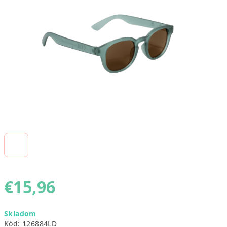
5
hviezdičiek.
€15,96
Jednotková
Skladom
cena:
Kód:
126884LD