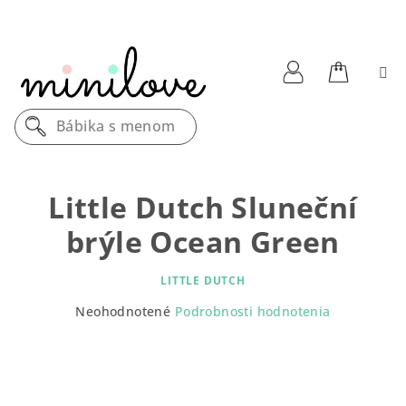
Prejsť
na
obsah
Nákupn
Prihlásenie
Bábika s menom
košík
Little Dutch Sluneční
brýle Ocean Green
LITTLE DUTCH
Priemerné
Neohodnotené
Podrobnosti hodnotenia
hodnotenie
produktu
je
0,0
z