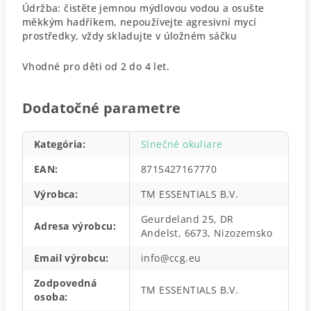
Údržba: čistěte jemnou mýdlovou vodou a osušte
měkkým hadříkem, nepoužívejte agresivní mycí
prostředky, vždy skladujte v úložném sáčku
Vhodné pro děti od 2 do 4 let.
Dodatočné parametre
Kategória
:
Slnečné okuliare
EAN
:
8715427167770
Výrobca
:
TM ESSENTIALS B.V.
Geurdeland 25, DR
Adresa výrobcu
:
Andelst, 6673, Nizozemsko
Email výrobcu
:
info@ccg.eu
Zodpovedná
TM ESSENTIALS B.V.
osoba
: