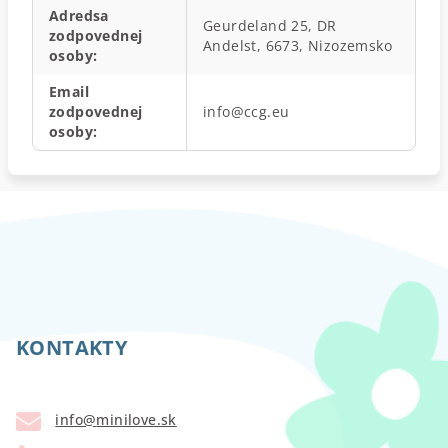
Adredsa
Geurdeland 25, DR
zodpovednej
Andelst, 6673, Nizozemsko
osoby
:
Email
zodpovednej
info@ccg.eu
osoby
:
Z
á
p
KONTAKTY
ä
t
info
@
minilove.sk
i