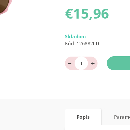
produktu
€15,96
je
0,0
z
Jednotková
5
cena:
Skladom
hviezdičiek.
Kód:
126882LD
−
+
Popis
Param