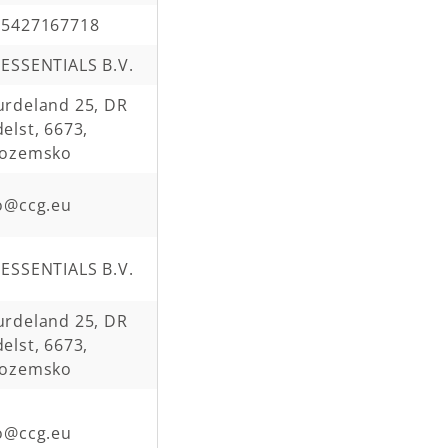
15427167718
ESSENTIALS B.V.
rdeland 25, DR
elst, 6673,
zozemsko
o@ccg.eu
ESSENTIALS B.V.
rdeland 25, DR
elst, 6673,
zozemsko
o@ccg.eu