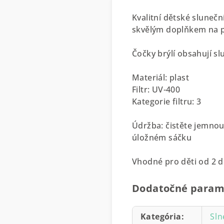
Kvalitní dětské sluneč
skvělým doplňkem na pr
Čočky brýlí obsahují sl
Materiál: plast
Filtr: UV-400
Kategorie filtru: 3
Údržba: čistěte jemnou
úložném sáčku
Vhodné pro děti od 2 do
Dodatočné param
Kategória
:
Sln