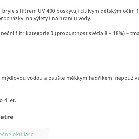
ní brýle s filtrem UV 400 poskytují citlivým dětským očí
ocházky, na výlety i na hraní u vody.
uneční filtr kategorie 3 (propustnost světla 8 – 18%) – tma
 mýdlovou vodou a osušte měkkým hadříkem, nepoužívejt
 4 let.
etre
ečné okuliare