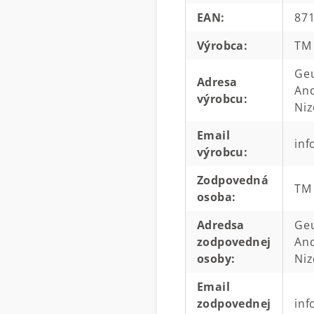
EAN
:
87
Výrobca
:
TM 
Geu
Adresa
And
výrobcu
:
Ni
Email
inf
výrobcu
:
Zodpovedná
TM 
osoba
:
Adredsa
Geu
zodpovednej
And
osoby
:
Ni
Email
zodpovednej
inf