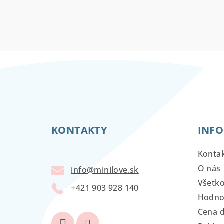
Z
á
KONTAKTY
INFO
p
ä
Konta
t
O nás
info
@
minilove.sk
Všetk
i
+421 903 928 140
Hodno
e
Cena 