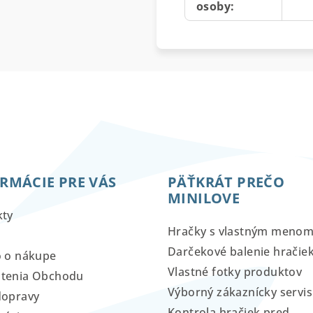
osoby
:
RMÁCIE PRE VÁS
PÄŤKRÁT PREČO
MINILOVE
kty
Hračky s vlastným meno
Darčekové balenie hračie
o o nákupe
Vlastné fotky produktov
tenia Obchodu
Výborný zákaznícky servis
dopravy
Kontrola hračiek pred