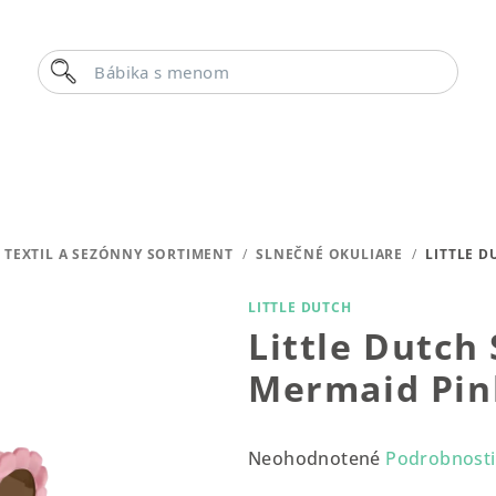
Hľadať
Bábika s menom
TEXTIL A SEZÓNNY SORTIMENT
/
SLNEČNÉ OKULIARE
/
LITTLE D
LITTLE DUTCH
Little Dutch 
Mermaid Pin
Priemerné
Neohodnotené
Podrobnosti
hodnotenie