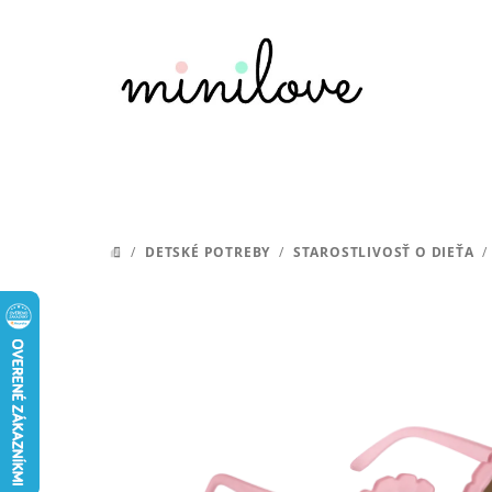
Prejsť
na
obsah
/
DETSKÉ POTREBY
/
STAROSTLIVOSŤ O DIEŤA
/
DOMOV