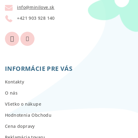
t
info
@
minilove.sk
i
+421 903 928 140
e
INFORMÁCIE PRE VÁS
Kontakty
O nás
Všetko o nákupe
Hodnotenia Obchodu
Cena dopravy
Reklamácia tovaru