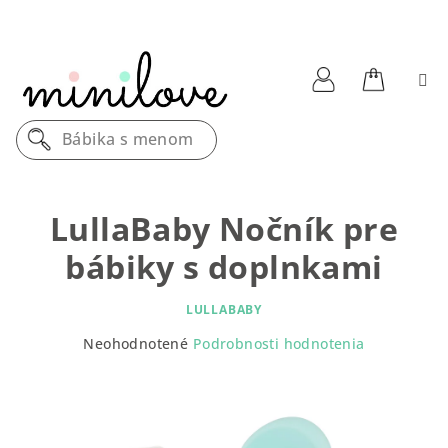
Prejsť
na
obsah
Nákupn
Prihlásenie
Bábika s menom
košík
LullaBaby Nočník pre
bábiky s doplnkami
LULLABABY
Priemerné
Neohodnotené
Podrobnosti hodnotenia
hodnotenie
produktu
je
0,0
z