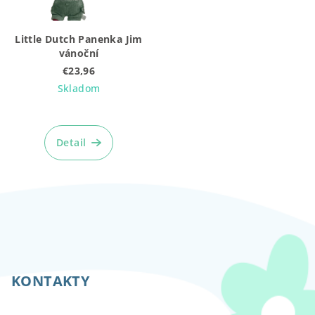
Little Dutch Panenka Jim
vánoční
€23,96
Skladom
Detail
Z
á
p
KONTAKTY
ä