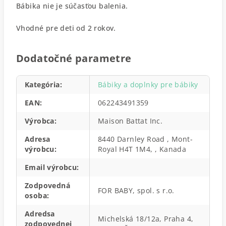
Bábika nie je súčasťou balenia.
Vhodné pre deti od 2 rokov.
Dodatočné parametre
Kategória
:
Bábiky a doplnky pre bábiky
EAN
:
062243491359
Výrobca
:
Maison Battat Inc.
Adresa
8440 Darnley Road , Mont-
výrobcu
:
Royal H4T 1M4, , Kanada
Email výrobcu
:
Zodpovedná
FOR BABY, spol. s r.o.
osoba
:
Adredsa
Michelská 18/12a, Praha 4,
zodpovednej