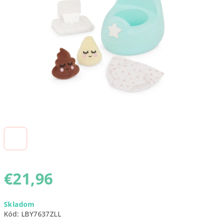
5
hviezdičiek.
€21,96
Jednotková
Skladom
cena:
Kód:
LBY7637ZLL