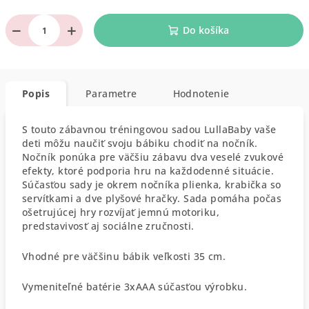
−
+
Do košíka
Popis
Parametre
Hodnotenie
S touto zábavnou tréningovou sadou LullaBaby vaše
deti môžu naučiť svoju bábiku chodiť na nočník.
Nočník ponúka pre väčšiu zábavu dva veselé zvukové
efekty, ktoré podporia hru na každodenné situácie.
Súčasťou sady je okrem nočníka plienka, krabička so
servítkami a dve plyšové hračky. Sada pomáha počas
ošetrujúcej hry rozvíjať jemnú motoriku,
predstavivosť aj sociálne zručnosti.
Vhodné pre väčšinu bábik veľkosti 35 cm.
Vymeniteľné batérie 3xAAA súčasťou výrobku.