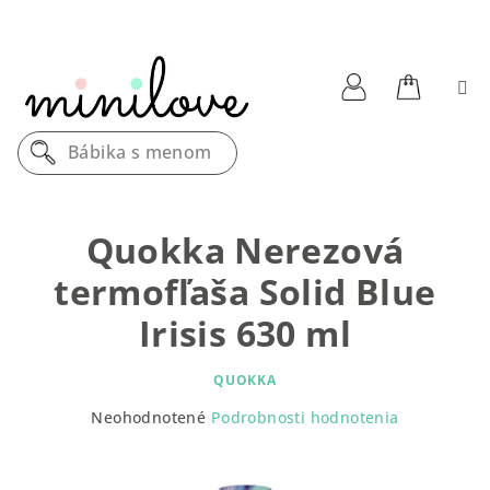
Prejsť
na
obsah
Nákupn
Prihlásenie
Bábika s menom
košík
Quokka Nerezová
termofľaša Solid Blue
Irisis 630 ml
QUOKKA
Priemerné
Neohodnotené
Podrobnosti hodnotenia
hodnotenie
produktu
je