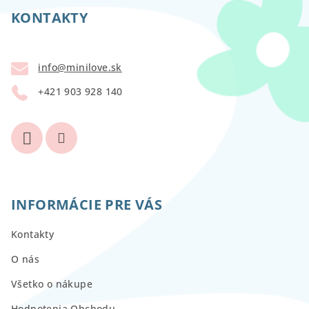
á
p
KONTAKTY
ä
t
info
@
minilove.sk
i
+421 903 928 140
e
INFORMÁCIE PRE VÁS
Kontakty
O nás
Všetko o nákupe
Hodnotenia Obchodu