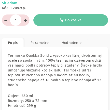
Skladom
cena:
Kód:
12082QO
−
+
Do košíka
Popis
Parametre
Hodnotenie
Termoska Quokka Solid z vysoko kvalitnej dvojstennej
ocele so spoľahlivým, 100% tesniacim uzáverom udrží
váš nápoj podľa potreby teplý či studený. Široké hrdlo
umožňuje vloženie kociek ľadu. Termoska udrží
teplotu studeného nápoja s ľadom až 48 hodín,
studeného nápoja až 18 hodín a teplého nápoja až 12
hodín.
Objem: 630 ml
Rozmery: 250 x 72 mm
Hmotnosť: 299 g