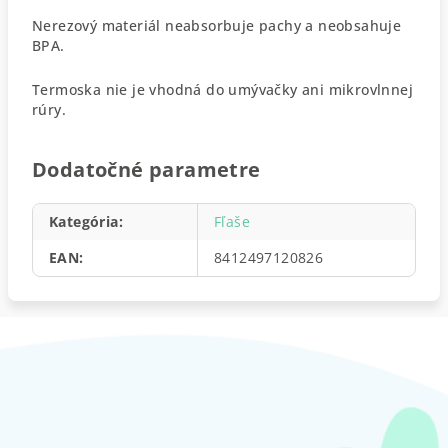
Nerezový materiál neabsorbuje pachy a neobsahuje
BPA.
Termoska nie je vhodná do umývačky ani mikrovlnnej
rúry.
Dodatočné parametre
Kategória
:
Fľaše
EAN
:
8412497120826
Z