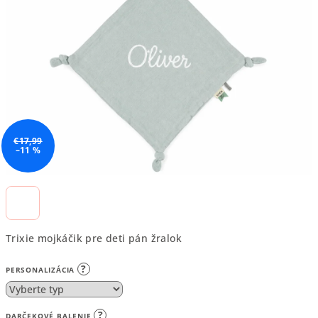
5
hviezdičiek.
€17,99
–11 %
Trixie mojkáčik pre deti pán žralok
?
PERSONALIZÁCIA
?
DARČEKOVÉ BALENIE