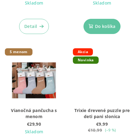
Skladom
Skladom
Detail
Do košíka
S menom
Akcia
Novinka
Vianočná pančucha s
Trixie drevené puzzle pre
menom
deti pani slonica
€29,90
€9,99
€10,99
(–9 %)
Skladom