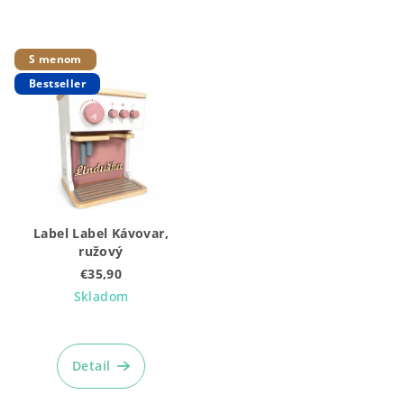
S menom
Bestseller
Label Label Kávovar,
ružový
€35,90
Skladom
Priemerné
hodnotenie
produktu
Detail
je
5,0