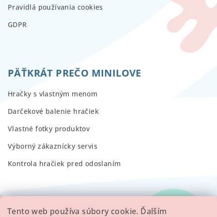
Pravidlá používania cookies
GDPR
PÄŤKRÁT PREČO MINILOVE
Hračky s vlastným menom
Darčekové balenie hračiek
Vlastné fotky produktov
Výborný zákaznícky servis
Kontrola hračiek pred odoslaním
RECENZIE
Tento web používa súbory cookie. Ďalším