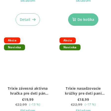
Skladom
Skladom
Detail
Do košíka
Akcia
Akcia
Novinka
Novinka
Trixie závesná aktívna
Trixie nasadzovacie
hračka pre deti pán
krúžky pre deti pani
žralok
mačka
€19,99
€18,99
€22,99
€22,99
(–13 %)
(–17 %)
Skladom
Skladom