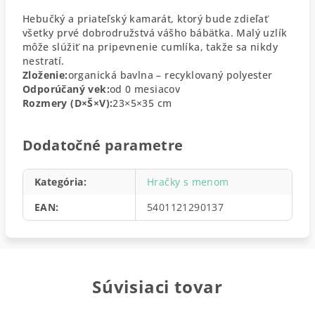
Hebučký a priateľský kamarát, ktorý bude zdieľať
všetky prvé dobrodružstvá vášho bábätka. Malý uzlík
môže slúžiť na pripevnenie cumlíka, takže sa nikdy
nestratí.
Zloženie:
organická bavlna – recyklovaný polyester
Odporúčaný vek:
od 0 mesiacov
Rozmery (D×Š×V):
23×5×35 cm
Dodatočné parametre
Kategória
:
Hračky s menom
EAN
:
5401121290137
Súvisiaci tovar