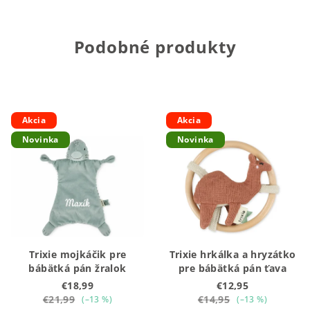
z
5
hviezdičiek.
Podobné produkty
Akcia
Akcia
Novinka
Novinka
Trixie mojkáčik pre
Trixie hrkálka a hryzátko
bábätká pán žralok
pre bábätká pán ťava
€18,99
€12,95
€21,99
€14,95
(–13 %)
(–13 %)