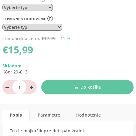
?
EXPRESNÉ VYHOTOVENIE
štandardná cena:
€17,99
–11 %
€15,99
Jednotková
Skladom
cena:
Kód:
29-013
−
+
Do košíka
Popis
Parametre
Hodnotenie
Trixie mojkáčik pre deti pán žralok