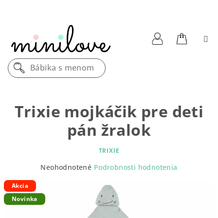
Prejsť
na
obsah
Nákupn
Prihlásenie
Bábika s menom
košík
Trixie mojkáčik pre deti
pán žralok
TRIXIE
Priemerné
Neohodnotené
Podrobnosti hodnotenia
hodnotenie
produktu
Akcia
je
Novinka
0,0
z