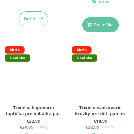
Skladom
Detail
Do košíka
Akcia
Akcia
Novinka
Novinka
Trixie uchopovacia
Trixie nasadzovacie
loptička pre bábätká pán
krúžky pre deti pán lev
dinosaurus
€22,99
€18,99
€24,99
€22,99
(–8 %)
(–17 %)