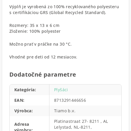
Výplň je vyrobená zo 100% recyklovaného polyesteru
s certifikáciou GRS (Global Recycled Standard).
Rozmery: 35 x 13 x 6 cm
Zloženie: 100% polyester
Možno prať v práčke na 30 °C.
Vhodné pre deti od 12 mesiacov.
Dodatočné parametre
Kategória
:
Plyšáci
EAN
:
8713291446656
Výrobca
:
Tiamo b.v.
Platinastraat 27- 8211 , AL
Adresa
Lelystad, NL-8211,
výrobcu
: