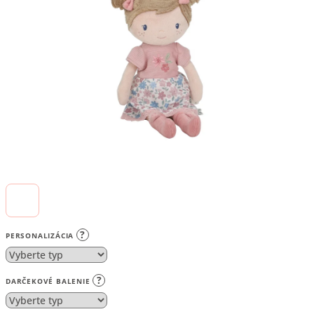
5
hviezdičiek.
?
PERSONALIZÁCIA
?
DARČEKOVÉ BALENIE