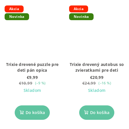
Akcia
Akcia
Novinka
Novinka
Trixie drevené puzzle pre
Trixie drevený autobus so
deti pán opica
zvieratkami pre deti
€9,99
€20,99
€10,99
€24,99
(–9 %)
(–16 %)
Skladom
Skladom
Do košíka
Do košíka