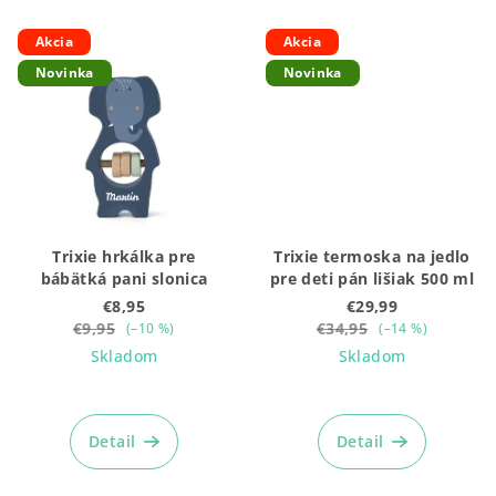
Akcia
Akcia
Novinka
Novinka
Trixie hrkálka pre
Trixie termoska na jedlo
bábätká pani slonica
pre deti pán lišiak 500 ml
€8,95
€29,99
€9,95
€34,95
(–10 %)
(–14 %)
Skladom
Skladom
Detail
Detail