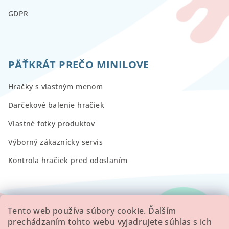
GDPR
PÄŤKRÁT PREČO MINILOVE
Hračky s vlastným menom
Darčekové balenie hračiek
Vlastné fotky produktov
Výborný zákaznícky servis
Kontrola hračiek pred odoslaním
RECENZIE
Tento web používa súbory cookie. Ďalším
prechádzaním tohto webu vyjadrujete súhlas s ich