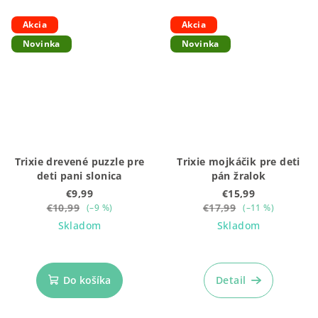
Akcia
Akcia
Novinka
Novinka
Trixie drevené puzzle pre
Trixie mojkáčik pre deti
deti pani slonica
pán žralok
€9,99
€15,99
€10,99
€17,99
(–9 %)
(–11 %)
Skladom
Skladom
Do košíka
Detail