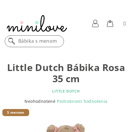
Prejsť
na
obsah
Nákupn
Prihlásenie
Bábika s menom
košík
Little Dutch Bábika Rosa
35 cm
LITTLE DUTCH
Priemerné
Neohodnotené
Podrobnosti hodnotenia
hodnotenie
produktu
S menom
je
0,0
z