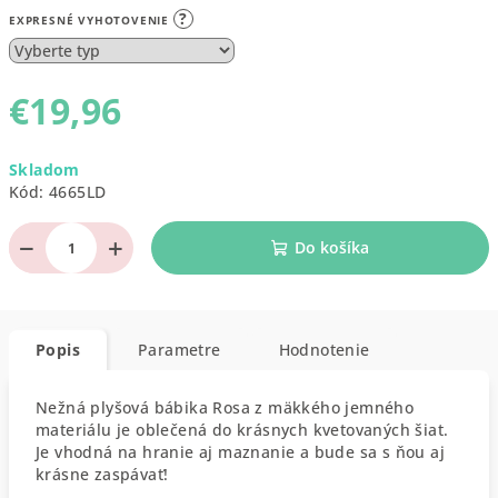
?
EXPRESNÉ VYHOTOVENIE
€19,96
Jednotková
Skladom
cena:
Kód:
4665LD
−
+
Do košíka
Popis
Parametre
Hodnotenie
Nežná plyšová bábika Rosa z mäkkého jemného
materiálu je oblečená do krásnych kvetovaných šiat.
Je vhodná na hranie aj maznanie a bude sa s ňou aj
krásne zaspávať!