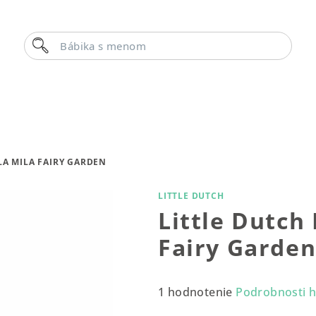
Hľadať
Bábika s meno
LA MILA FAIRY GARDEN
LITTLE DUTCH
Little Dutch 
Fairy Garde
Priemerné
1 hodnotenie
Podrobnosti 
hodnotenie