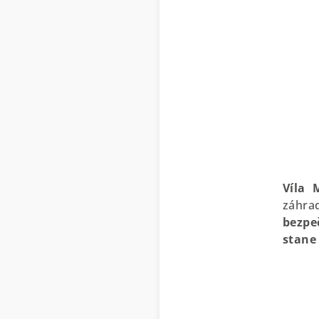
Víla 
záhrad
bezpe
stane