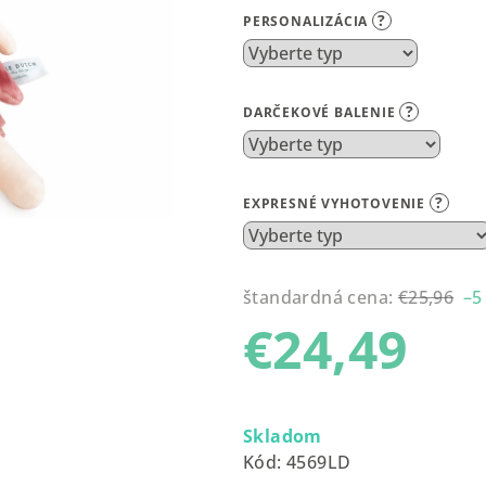
produktu
?
PERSONALIZÁCIA
je
5,0
z
?
DARČEKOVÉ BALENIE
5
hviezdičiek.
?
EXPRESNÉ VYHOTOVENIE
štandardná cena:
€25,96
–5
€24,49
Jednotková
cena:
Skladom
Kód:
4569LD