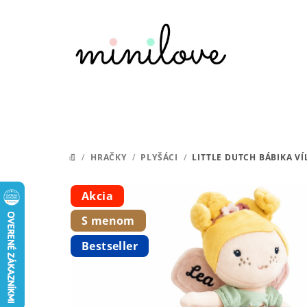
Prejsť
na
obsah
/
HRAČKY
/
PLYŠÁCI
/
LITTLE DUTCH BÁBIKA VÍ
DOMOV
Akcia
S menom
Bestseller