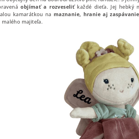
ipravená
objímať
a rozveseliť
každé dieťa. Jej hebký 
alou kamarátkou na
maznanie, hranie aj zaspávani
 malého majiteľa.