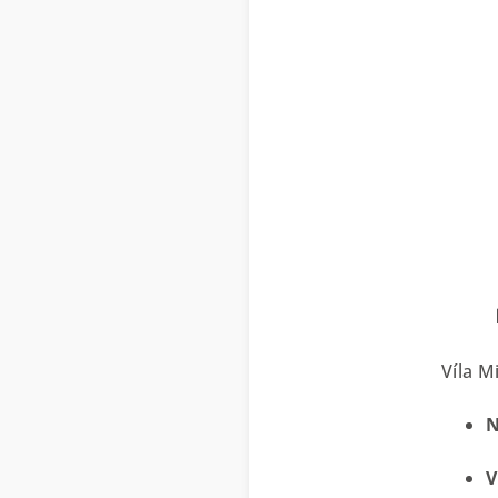
Víla M
N
V