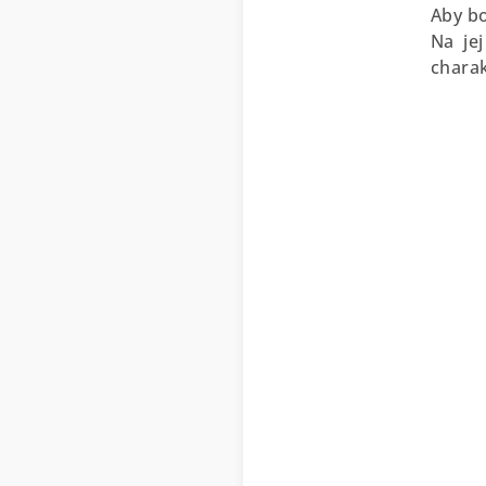
Aby bo
Na je
charak