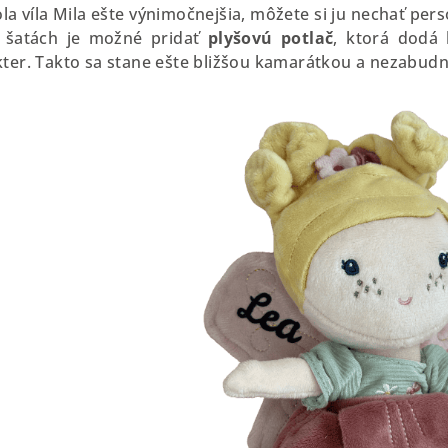
la víla Mila ešte výnimočnejšia, môžete si ju nechať pe
j šatách je možné pridať
plyšovú potlač
, ktorá dodá
ter. Takto sa stane ešte bližšou kamarátkou a nezabu