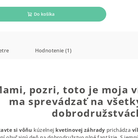
Do košíka
etre
Hodnotenie (1)
ami, pozri, toto je moja v
ma sprevádzať na všetk
dobrodružstvác
tavte
si
vôňu
kúzelnej
kvetinovej
záhrady
prichádza
ví
í obyčajný deň na dobrodružstvo plné fantázie. S jemn