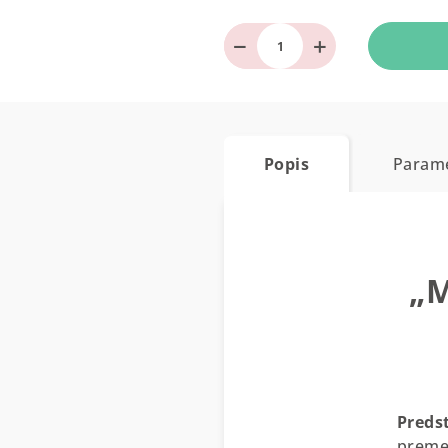
−
+
Popis
Param
„M
Preds
premen