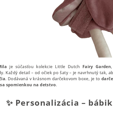
Mila
je súčasťou kolekcie Little Dutch
Fairy Garden
y. Každý detail – od očiek po šaty – je navrhnutý tak, a
čia
. Dodávaná v krásnom darčekovom boxe, je to
darče
 sa spomienkou na detstvo
.
✨
Personalizácia – báb