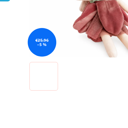
€25,96
–5 %