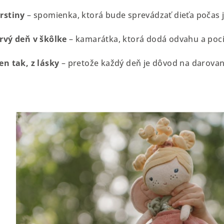
rstiny
– spomienka, ktorá bude sprevádzať dieťa počas j
rvý deň v škôlke
– kamarátka, ktorá dodá odvahu a poci
en tak, z lásky
– pretože každý deň je dôvod na darovani