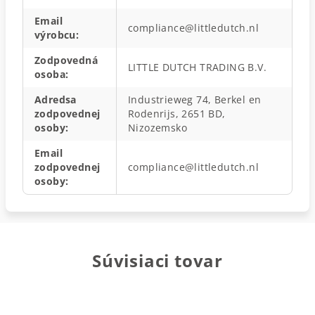
Email
compliance@littledutch.nl
výrobcu
:
Zodpovedná
LITTLE DUTCH TRADING B.V.
osoba
:
Adredsa
Industrieweg 74, Berkel en
zodpovednej
Rodenrijs, 2651 BD,
osoby
:
Nizozemsko
Email
zodpovednej
compliance@littledutch.nl
osoby
:
Súvisiaci tovar