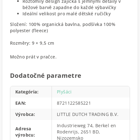
Roztomilý design zajíčka s jemnými detaily v
béžové barvě zapadne do každé výbavičky
Ideální velikost pro malé dětské ručičky
Složení: 100% organická bavlna, podšívka 100%
polyester (fleece)
Rozměry: 9 × 9,5 cm
Možno prát v pračce.
Dodatočné parametre
Kategória
:
Plyšáci
EAN
:
8721122585221
Výrobca
:
LITTLE DUTCH TRADING B.V.
Industrieweg 74, Berkel en
Adresa
Rodenrijs, 2651 BD,
výrobcu
:
Nizozemsko