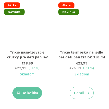
Akcia
Akcia
Novinka
Novinka
Trixie nasadzovacie
Trixie termoska na jedlo
krúžky pre deti pán lev
pre deti pán žralok 350 ml
€18,99
€23,99
€22,99
€26,99
(–17 %)
(–11 %)
Skladom
Skladom
Do košíka
Detail