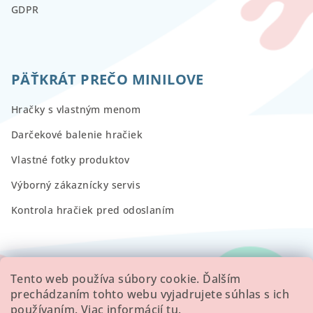
GDPR
PÄŤKRÁT PREČO MINILOVE
Hračky s vlastným menom
Darčekové balenie hračiek
Vlastné fotky produktov
Výborný zákaznícky servis
Kontrola hračiek pred odoslaním
RECENZIE
Tento web používa súbory cookie. Ďalším
prechádzaním tohto webu vyjadrujete súhlas s ich
používaním. Viac informácií
tu
.
Všetky hodnotenie obchodu