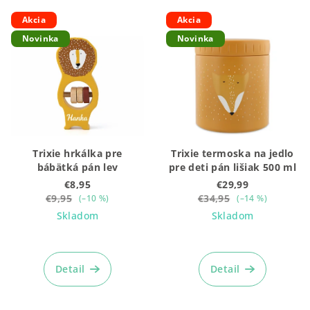
Akcia
Akcia
Novinka
Novinka
Trixie hrkálka pre
Trixie termoska na jedlo
bábätká pán lev
pre deti pán lišiak 500 ml
€8,95
€29,99
€9,95
€34,95
(–10 %)
(–14 %)
Skladom
Skladom
Detail
Detail