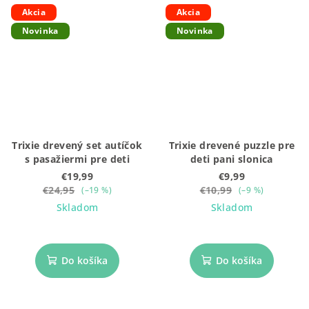
Akcia
Akcia
Novinka
Novinka
Trixie drevený set autíčok
Trixie drevené puzzle pre
s pasažiermi pre deti
deti pani slonica
€19,99
€9,99
€24,95
€10,99
(–19 %)
(–9 %)
Skladom
Skladom
Do košíka
Do košíka