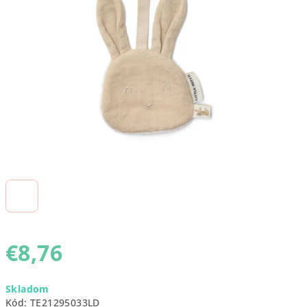
5
hviezdičiek.
€8,76
Jednotková
Skladom
cena:
Kód:
TE21295033LD