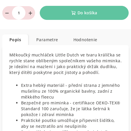
−
+
Do košíka
Popis
Parametre
Hodnotenie
Měkoučký muchláček Little Dutch ve tvaru králíčka se
rychle stane oblíbeným společníkem vašeho miminka.
Je ideální na mazlení i jako praktický držák dudlíku,
který dítěti poskytne pocit jistoty a pohodlí.
Extra hebký materiál - přední strana z jemného
mušelínu ze 100% organické bavlny, zadní z
měkkého fleecu
Bezpečné pro miminka - certifikace OEKO-TEX®
Standard 100 zaručuje, že je látka šetrná k
pokožce i zdraví miminka
Praktické poutko umožňuje připevnit šidítko,
aby se neztratilo ani neušpinilo