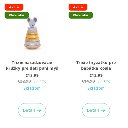
Akcia
Akcia
Novinka
Novinka
Trixie nasadzovacie
Trixie hryzátko pre
krúžky pre deti pani myš
bábätká koala
€18,99
€12,99
€22,99
€14,99
(–17 %)
(–13 %)
Skladom
Skladom
Detail
Detail