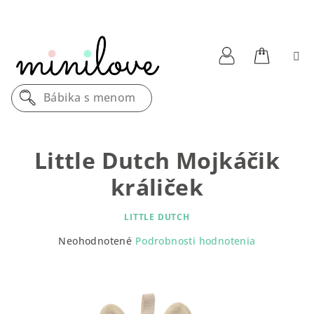
Prejsť
na
obsah
Nákupn
Prihlásenie
Bábika s menom
košík
Little Dutch Mojkáčik
králiček
LITTLE DUTCH
Priemerné
Neohodnotené
Podrobnosti hodnotenia
hodnotenie
produktu
je
0,0
z