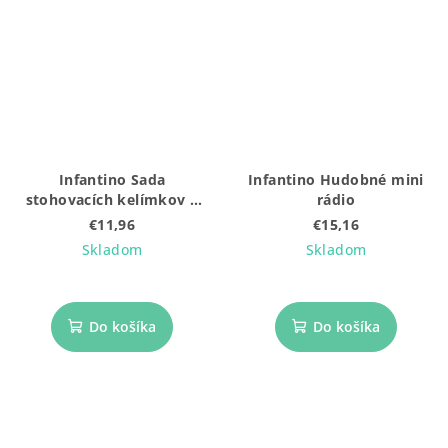
Infantino Sada
Infantino Hudobné mini
stohovacích kelímkov a
rádio
loptičiek
€11,96
€15,16
Skladom
Skladom
Do košíka
Do košíka