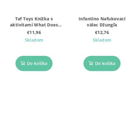
Taf Toys Knižka s
Infantino Nafukovací
aktivitami What Does
válec Džungľa
Paul Wear
€11,96
€12,76
Skladom
Skladom
Do košíka
Do košíka