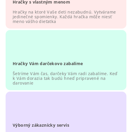
Hračky s vlastným menom
e
p
Hračky na ktoré Vaše deti nezabudnú. Vytvárame
r
jedinečné spomienky. Každá hračka môže niesť
meno vášho dieťatka
v
k
y
v
ý
p
Hračky Vám darčekovo zabalíme
i
s
Šetríme Vám čas, darčeky Vám radi zabalíme. Keď
u
k Vám dorazia tak budú hneď pripravené na
darovanie
Výborný zákaznícky servis