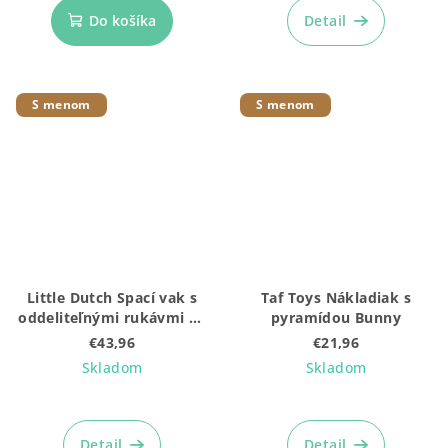
Do košíka
Detail
S menom
S menom
Little Dutch Spací vak s
Taf Toys Nákladiak s
oddeliteľnými rukávmi 90
pyramídou Bunny
cm Forest Adventure
€43,96
€21,96
Skladom
Skladom
Detail
Detail