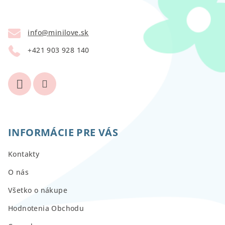
ä
t
info
@
minilove.sk
i
+421 903 928 140
e
INFORMÁCIE PRE VÁS
Kontakty
O nás
Všetko o nákupe
Hodnotenia Obchodu