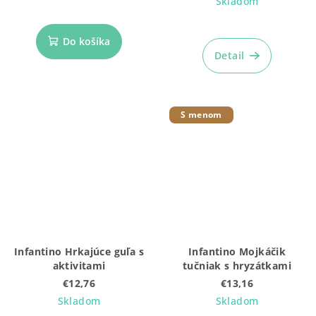
Skladom
Priemerné
hodnotenie
Do košíka
produktu
Detail
je
5,0
z
5
S menom
hviezdičiek.
Infantino Hrkajúce guľa s
Infantino Mojkáčik
aktivitami
tučniak s hryzátkami
€12,76
€13,16
Skladom
Skladom