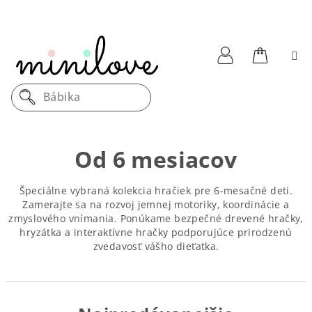
Prejsť
na
obsah
Nákupn
Prihlásenie
Dreve
košík
Od 6 mesiacov
Špeciálne vybraná kolekcia hračiek pre 6-mesačné deti.
Zamerajte sa na rozvoj jemnej motoriky, koordinácie a
zmyslového vnímania. Ponúkame bezpečné drevené hračky,
hryzátka a interaktívne hračky podporujúce prirodzenú
zvedavosť vášho dieťatka.