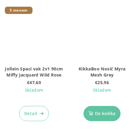
S menom
Jollein Spací vak 2v1 90cm
KikkaBoo Nosič Myra
Miffy Jacquard Wild Rose
Mesh Grey
€47,60
€25,96
Skladom
Skladom
Detail
Do košíka