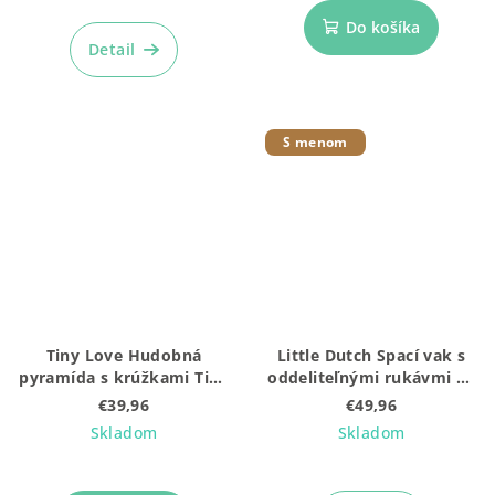
Do košíka
Detail
S menom
Tiny Love Hudobná
Little Dutch Spací vak s
pyramída s krúžkami Tiny
oddeliteľnými rukávmi 90
Rockers Panda
cm Blueberry Leaves
€39,96
€49,96
Skladom
Skladom