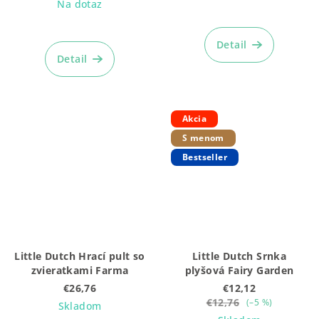
Na dotaz
Priemerné
Priemerné
hodnotenie
hodnotenie
produktu
Detail
produktu
je
Detail
je
5,0
5,0
z
z
5
5
hviezdičiek.
Akcia
hviezdičiek.
S menom
Bestseller
Little Dutch Hrací pult so
Little Dutch Srnka
zvieratkami Farma
plyšová Fairy Garden
€26,76
€12,12
€12,76
(–5 %)
Skladom