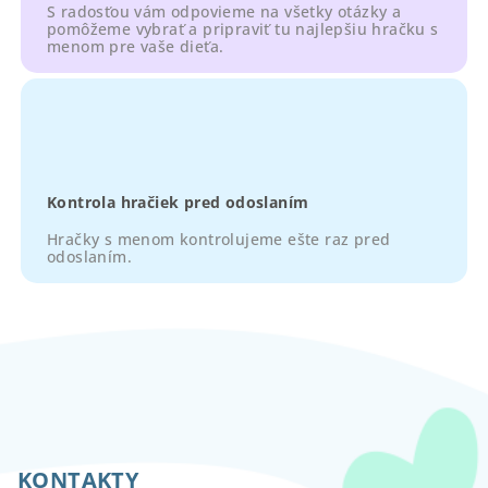
S radosťou vám odpovieme na všetky otázky a
pomôžeme vybrať a pripraviť tu najlepšiu hračku s
menom pre vaše dieťa.
Kontrola hračiek pred odoslaním
Hračky s menom kontrolujeme ešte raz pred
odoslaním.
Z
á
p
KONTAKTY