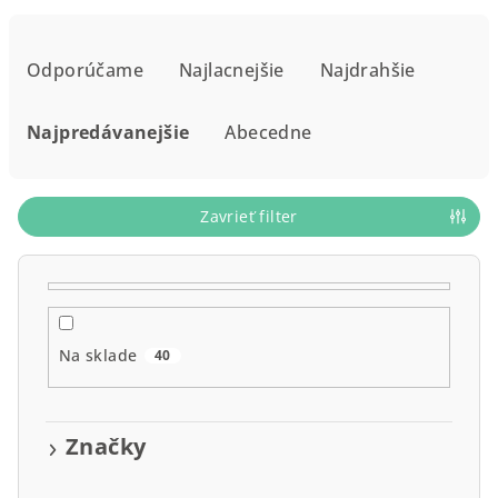
R
a
Odporúčame
Najlacnejšie
Najdrahšie
d
e
Najpredávanejšie
Abecedne
n
i
e
Zavrieť filter
p
r
o
d
Na sklade
40
u
k
t
Značky
o