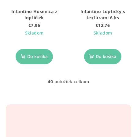
Infantino Húsenica z
Infantino Loptičky s
loptičiek
textúrami 6 ks
€7,96
€12,76
Skladom
Skladom
Do košíka
Do košíka
40
položiek celkom
O
v
l
á
d
a
c
i