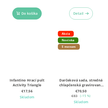
Do košíka
Detail
Akcia
Novinka
S menom
Infantino Hrací pult
Darčeková sada, stredná
Activity Triangle
chlapčenská gravírovaná
(5ks: Mojkáčik + Hrkálka
€17,56
€70,50
+ Body + Čiapočka + box)
€83
(–15 %)
Skladom
Skladom