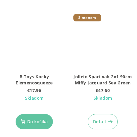
S menom
B-Toys Kocky
Jollein Spací vak 2v1 90cm
Elemenosqueeze
Miffy Jacquard Sea Green
€17,96
€47,60
Skladom
Skladom
Do košíka
Detail