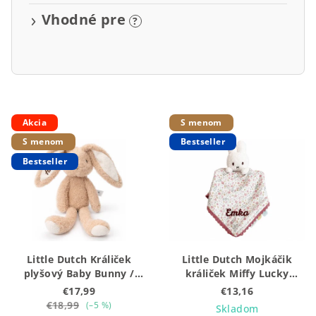
v
Vhodné pre
?
V
Akcia
S menom
ý
S menom
Bestseller
p
Bestseller
i
s
p
r
o
Little Dutch Králiček
Little Dutch Mojkáčik
d
plyšový Baby Bunny /
králiček Miffy Lucky
u
Newborn Naturals 32 cm
Blossom
€17,99
€13,16
k
€18,99
(–5 %)
Skladom