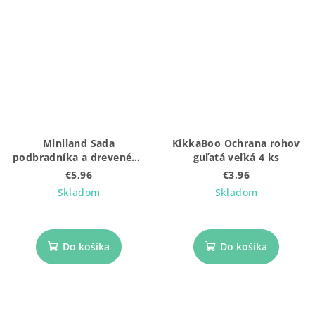
Miniland Sada
KikkaBoo Ochrana rohov
podbradníka a dreveného
guľatá veľká 4 ks
príboru Bunny
€5,96
€3,96
Skladom
Skladom
Do košíka
Do košíka