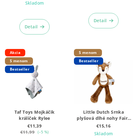
Skladom
t
o
Priemerné
hodnotenie
Detail
v
produktu
Detail
je
5,0
z
5
Akcia
S menom
hviezdičiek.
S menom
Bestseller
Bestseller
Taf Toys Mojkáčik
Little Dutch Srnka
králiček Rylee
plyšová dlhé nohy Fairy
Garden
€11,39
€15,16
€11,99
(–5 %)
Skladom