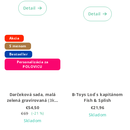
Detail
Detail
Akcia
S menom
Bestseller
Personalizácia za
POLOVICU
Darčeková sada, malá
B-Toys Loď s kapitánom
zelená gravírovaná
(3ks:
Fish & Splish
Krúžky + Mojkáčik + box)
€54,50
€21,96
€69
(–21 %)
Skladom
Skladom