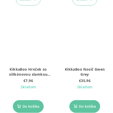
KikkaBoo Hrnček so
KikkaBoo Nosič Gwen
silikónovou slamkou
Grey
220ml 8m+ Moony me
€7,96
€35,96
Mint
Skladom
Skladom
Do košíka
Do košíka