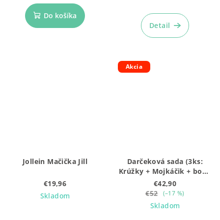
Do košíka
Detail
Akcia
Jollein Mačička Jill
Darčeková sada (3ks:
Krúžky + Mojkáčik + box),
malá zelená BEZ
€19,96
€42,90
gravírovania
€52
(–17 %)
Skladom
Skladom