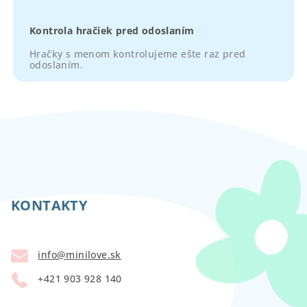
Kontrola hračiek pred odoslaním
Hračky s menom kontrolujeme ešte raz pred
odoslaním.
Z
á
p
KONTAKTY
ä
t
info
@
minilove.sk
i
+421 903 928 140
e