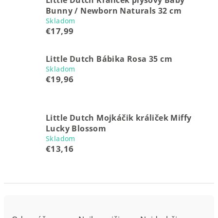
Little Dutch Králiček plyšový Baby
Bunny / Newborn Naturals 32 cm
Skladom
€17,99
Little Dutch Bábika Rosa 35 cm
Skladom
€19,96
Little Dutch Mojkáčik králiček Miffy
Lucky Blossom
Skladom
€13,16
R