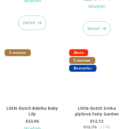
Skladom
Skladom
Priemerné
hodnotenie
Priemerné
produktu
hodnotenie
Detail
je
produktu
Detail
5,0
je
z
4,9
5
z
hviezdičiek.
5
S menom
Akcia
hviezdičiek.
S menom
Bestseller
Little Dutch Bábika Baby
Little Dutch Srnka
Lily
plyšová Fairy Garden
€33,96
€12,12
€12,76
(–5 %)
Skladom