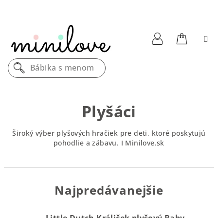
Prejsť
na
obsah
Nákupn
Prihlásenie
Bábika s menom
košík
Plyšáci
Široký výber plyšových hračiek pre deti, ktoré poskytujú
pohodlie a zábavu. I Minilove.sk
Najpredávanejšie