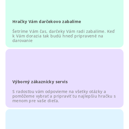
v
ý
p
Hračky Vám darčekovo zabalíme
i
s
Šetríme Vám čas, darčeky Vám radi zabalíme. Keď
u
k Vám dorazia tak budú hneď pripravené na
darovanie
Výborný zákaznícky servis
S radosťou vám odpovieme na všetky otázky a
pomôžeme vybrať a pripraviť tu najlepšiu hračku s
menom pre vaše dieťa.