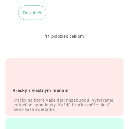
Detail
11
položiek celkom
O
v
l
á
d
a
c
i
Hračky s vlastným menom
e
p
Hračky na ktoré Vaše deti nezabudnú. Vytvárame
r
jedinečné spomienky. Každá hračka môže niesť
meno vášho dieťatka
v
k
y