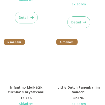
Skladom
Priemerné
hodnotenie
Detail
produktu
Detail
je
5,0
z
5
S menom
S menom
hviezdičiek.
Infantino Mojkáčik
Little Dutch Panenka Jim
tučniak s hryzátkami
vánoční
€13,16
€23,96
Skladom
Skladom