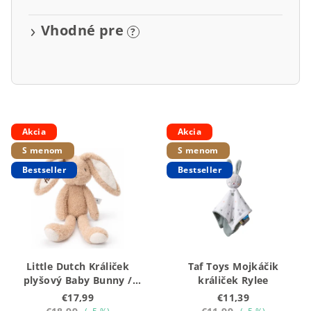
Vhodné pre
?
V
Akcia
Akcia
ý
S menom
S menom
p
Bestseller
Bestseller
i
s
p
r
o
Little Dutch Králiček
Taf Toys Mojkáčik
d
plyšový Baby Bunny /
králiček Rylee
u
Newborn Naturals 32 cm
€17,99
€11,39