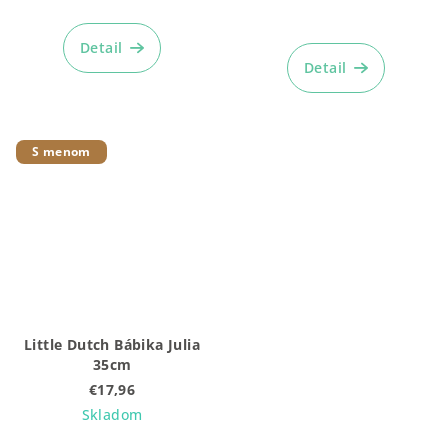
Priemerné
hodnotenie
Detail
produktu
Detail
je
5,0
z
5
S menom
hviezdičiek.
Little Dutch Bábika Julia
35cm
€17,96
Skladom