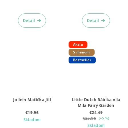
Detail
Detail
Akcia
S menom
Bestseller
Jollein Mačička Jill
Little Dutch Bábika víla
Mila Fairy Garden
€19,96
€24,49
€25,96
(–5 %)
Skladom
Skladom