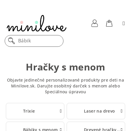
Prejsť
na
obsah
Nákupn
Prihlásenie
Drevený
košík
Hračky s menom
Objavte jedinečné personalizované produkty pre deti na
Minilove.sk. Darujte osobitný darček s menom alebo
špeciálnou úpravou
Trixie
Laser na drevo
Bábiky s menom
Drevené hračky s menom