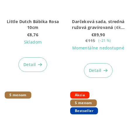
Little Dutch Bábika Rosa
Darčeková sada, stredná
10cm
ružová gravírovaná
(4ks:
Vláčik + Plyšák + hrkálka
€8,76
€89,90
+ box)
€115
(–21 %)
Skladom
Momentálne nedostupné
Priemerné
hodnotenie
Priemerné
produktu
hodnotenie
Detail
je
produktu
Detail
4,9
je
z
5,0
5
z
hviezdičiek.
5
S menom
Akcia
hviezdičiek.
S menom
Bestseller