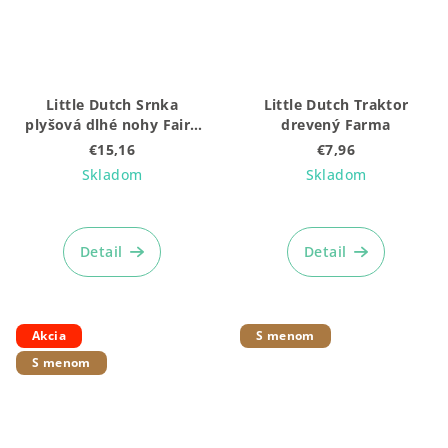
Little Dutch Srnka
Little Dutch Traktor
plyšová dlhé nohy Fairy
drevený Farma
Garden
€15,16
€7,96
Skladom
Skladom
Priemerné
Priemerné
hodnotenie
hodnotenie
produktu
produktu
Detail
Detail
je
je
5,0
4,9
z
z
5
5
Akcia
S menom
hviezdičiek.
hviezdičiek.
S menom