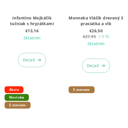
Infantino Mojkáčik
Monneka Vláčik drevený 3
tučniak s hryzátkami
prasiatka a vlk
€13,16
€26,50
€27,95
(–5 %)
Skladom
Skladom
Detail
Detail
Akcia
S menom
Novinka
S menom