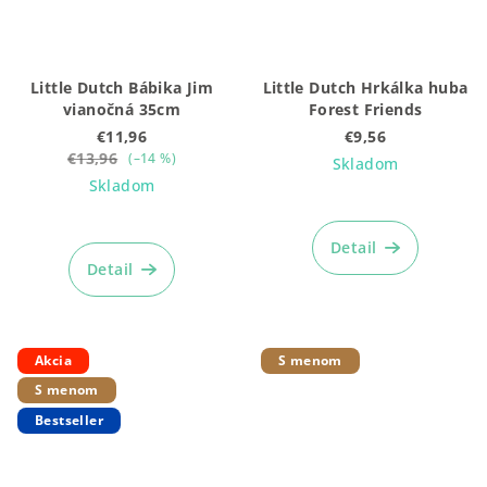
Little Dutch Bábika Jim
Little Dutch Hrkálka huba
vianočná 35cm
Forest Friends
€11,96
€9,56
€13,96
(–14 %)
Skladom
Skladom
Detail
Detail
Akcia
S menom
S menom
Bestseller