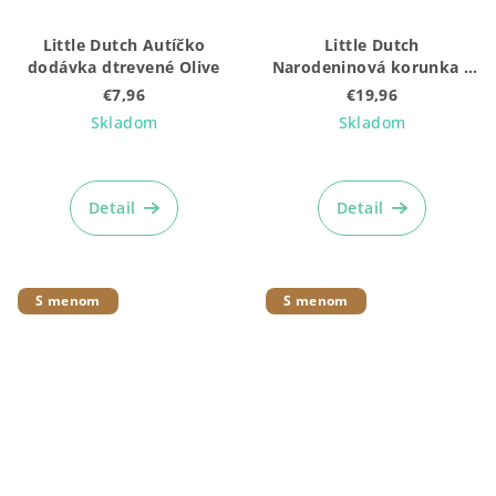
Little Dutch Autíčko
Little Dutch
dodávka dtrevené Olive
Narodeninová korunka s
číslami Blue
€7,96
€19,96
Skladom
Skladom
Detail
Detail
S menom
S menom