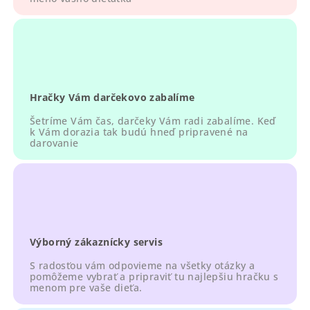
v
k
y
v
ý
p
Hračky Vám darčekovo zabalíme
i
s
Šetríme Vám čas, darčeky Vám radi zabalíme. Keď
u
k Vám dorazia tak budú hneď pripravené na
darovanie
Výborný zákaznícky servis
S radosťou vám odpovieme na všetky otázky a
pomôžeme vybrať a pripraviť tu najlepšiu hračku s
menom pre vaše dieťa.