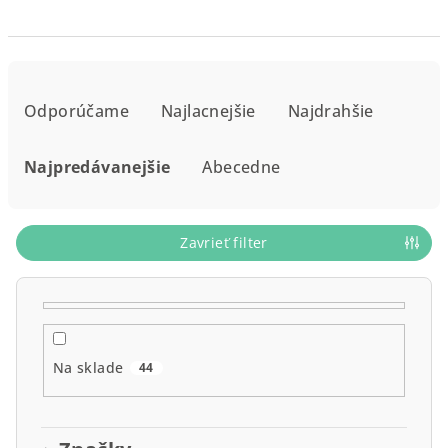
R
a
Odporúčame
Najlacnejšie
Najdrahšie
d
e
Najpredávanejšie
Abecedne
n
i
e
Zavrieť filter
p
r
o
d
Na sklade
44
u
k
t