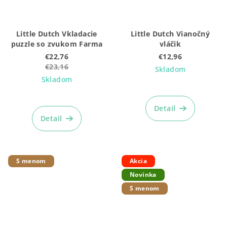
Little Dutch Vkladacie
Little Dutch Vianočný
puzzle so zvukom Farma
vláčik
€22,76
€12,96
€23,16
Skladom
Skladom
Priemerné
hodnotenie
Detail
produktu
Detail
je
4,9
z
5
S menom
Akcia
hviezdičiek.
Novinka
S menom