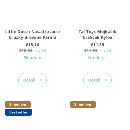
Little Dutch Nasadzovacie
Taf Toys Mojkáčik
krúžky drevené Farma
králiček Rylee
€15,16
€11,39
€15,96
€11,99
(–5 %)
(–5 %)
Skladom
Na dotaz
Priemerné
hodnotenie
produktu
Detail
Detail
je
5,0
z
5
S menom
S menom
hviezdičiek.
Bestseller