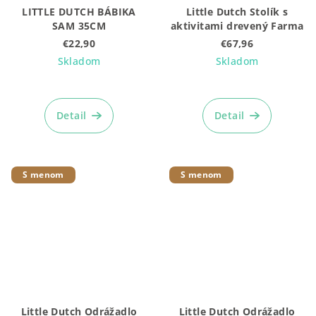
LITTLE DUTCH BÁBIKA
Little Dutch Stolík s
SAM 35CM
aktivitami drevený Farma
€22,90
€67,96
Skladom
Skladom
Detail
Detail
S menom
S menom
Little Dutch Odrážadlo
Little Dutch Odrážadlo