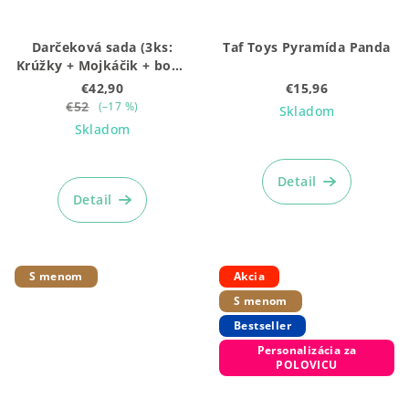
Darčeková sada (3ks:
Taf Toys Pyramída Panda
Krúžky + Mojkáčik + box),
malá zelená BEZ
€42,90
€15,96
gravírovania
€52
(–17 %)
Skladom
Skladom
Detail
Detail
S menom
Akcia
S menom
Bestseller
Personalizácia za
POLOVICU