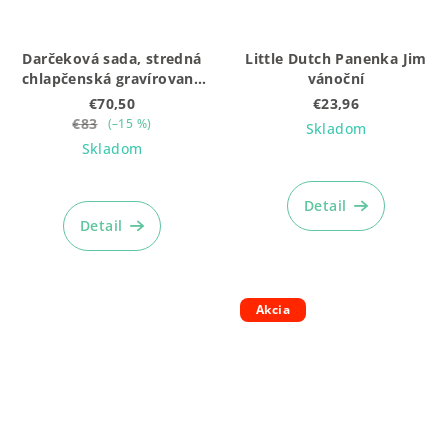
Darčeková sada, stredná
Little Dutch Panenka Jim
chlapčenská gravírovaná
vánoční
(5ks: Mojkáčik + Hrkálka
€70,50
€23,96
+ Body + Čiapočka + box)
€83
(–15 %)
Skladom
Skladom
Detail
Detail
Akcia