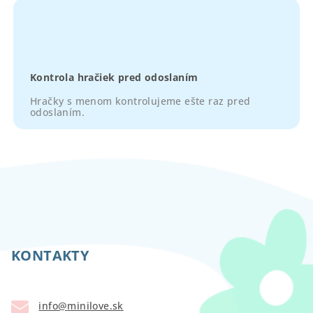
Kontrola hračiek pred odoslaním
Hračky s menom kontrolujeme ešte raz pred
odoslaním.
Z
á
p
KONTAKTY
ä
t
info
@
minilove.sk