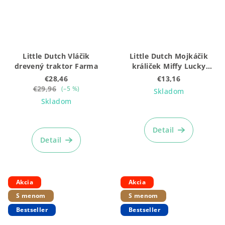
Little Dutch Vláčik
Little Dutch Mojkáčik
drevený traktor Farma
králiček Miffy Lucky
Blossom
€28,46
€13,16
€29,96
(–5 %)
Skladom
Skladom
Priemerné
hodnotenie
Detail
produktu
Detail
je
5,0
z
5
Akcia
Akcia
hviezdičiek.
S menom
S menom
Bestseller
Bestseller