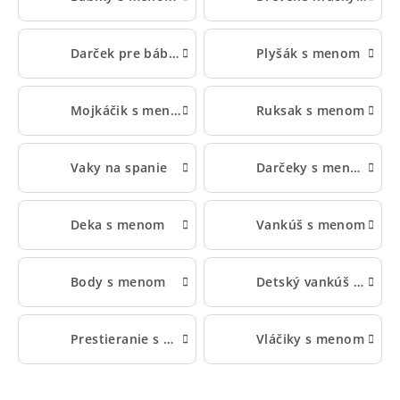
Darček pre bábätko s menom
Plyšák s menom
Mojkáčik s menom
Ruksak s menom
Vaky na spanie
Darčeky s menom pre deti
Deka s menom
Vankúš s menom
Body s menom
Detský vankúš s menom
Prestieranie s menom
Vláčiky s menom