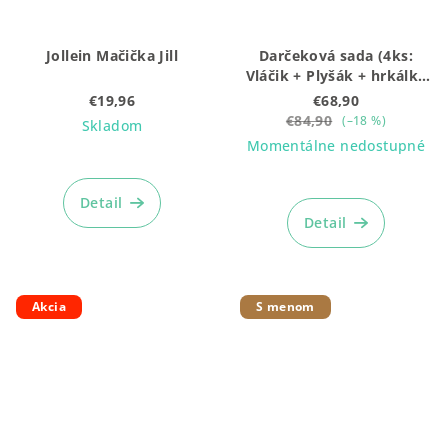
Jollein Mačička Jill
Darčeková sada (4ks:
Vláčik + Plyšák + hrkálka
+ box), stredná ružová
€19,96
€68,90
BEZ gravírovania
€84,90
(–18 %)
Skladom
Momentálne nedostupné
Detail
Detail
Akcia
S menom