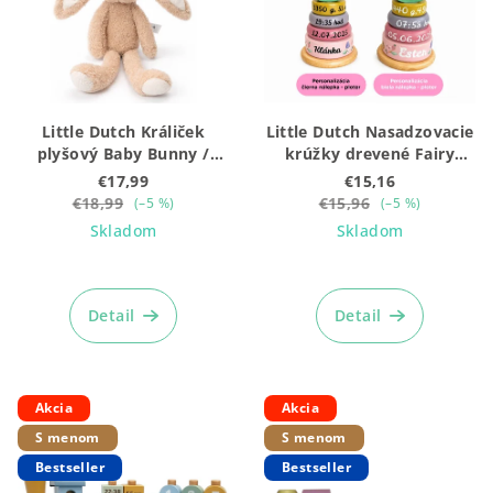
s
p
r
o
Little Dutch Králiček
Little Dutch Nasadzovacie
d
plyšový Baby Bunny /
krúžky drevené Fairy
u
Newborn Naturals 32 cm
Garden
€17,99
€15,16
k
€18,99
€15,96
(–5 %)
(–5 %)
Skladom
Skladom
t
o
Priemerné
Priemerné
hodnotenie
hodnotenie
v
produktu
produktu
Detail
Detail
je
je
5,0
5,0
z
z
5
5
Akcia
Akcia
hviezdičiek.
hviezdičiek.
S menom
S menom
Bestseller
Bestseller