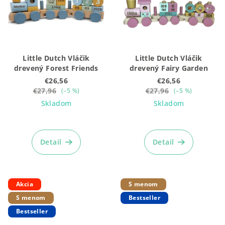
Little Dutch Vláčik
Little Dutch Vláčik
drevený Forest Friends
drevený Fairy Garden
€26,56
€26,56
€27,96
€27,96
(–5 %)
(–5 %)
Skladom
Skladom
Priemerné
Priemerné
hodnotenie
hodnotenie
produktu
produktu
Detail
Detail
je
je
5,0
5,0
z
z
5
5
Akcia
S menom
hviezdičiek.
hviezdičiek.
S menom
Bestseller
Bestseller