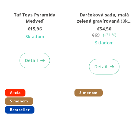
Taf Toys Pyramída
Darčeková sada, malá
Medveď
zelená gravírovaná
(3ks:
Krúžky + Mojkáčik + box)
€15,96
€54,50
€69
(–21 %)
Skladom
Skladom
Detail
Detail
Akcia
S menom
S menom
Bestseller