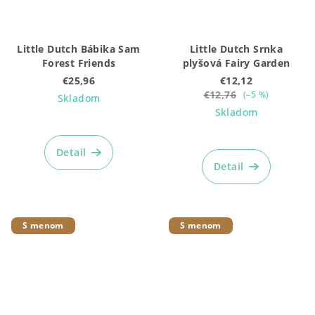
Little Dutch Bábika Sam
Little Dutch Srnka
Forest Friends
plyšová Fairy Garden
€25,96
€12,12
€12,76
(–5 %)
Skladom
Skladom
Priemerné
hodnotenie
Priemerné
produktu
hodnotenie
Detail
je
produktu
Detail
5,0
je
z
5,0
5
z
hviezdičiek.
5
S menom
S menom
hviezdičiek.