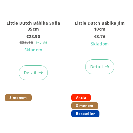
Little Dutch Bábika Sofia
Little Dutch Bábika Jim
35cm
10cm
€23,90
€8,76
€25,16
(–5 %)
Skladom
Skladom
Priemerné
hodnotenie
Detail
produktu
Detail
je
4,9
z
5
S menom
Akcia
hviezdičiek.
S menom
Bestseller