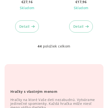
€27,16
€17,96
Skladom
Skladom
Detail
Detail
44
položiek celkom
O
v
l
á
d
a
c
i
Hračky s vlastným menom
e
p
Hračky na ktoré Vaše deti nezabudnú. Vytvárame
r
jedinečné spomienky. Každá hračka môže niesť
meno vášho dieťatka