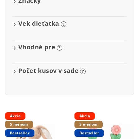
Značky
o
v
Vek dieťatka
?
Vhodné pre
?
Počet kusov v sade
?
V
Akcia
Akcia
ý
S menom
S menom
p
Bestseller
Bestseller
i