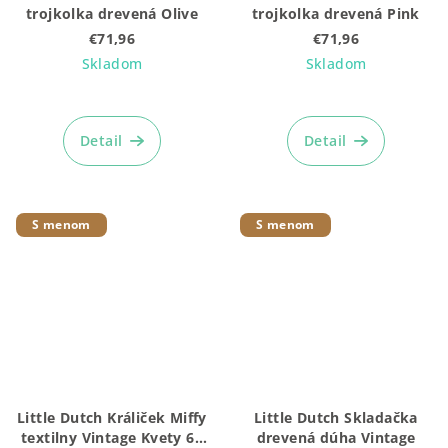
trojkolka drevená Olive
trojkolka drevená Pink
€71,96
€71,96
Skladom
Skladom
Detail
Detail
S menom
S menom
Little Dutch Králiček Miffy
Little Dutch Skladačka
textilny Vintage Kvety 60
drevená dúha Vintage