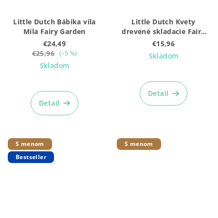
Little Dutch Bábika víla
Little Dutch Kvety
Mila Fairy Garden
drevené skladacie Fairy
Garden
€24,49
€15,96
€25,96
(–5 %)
Skladom
Skladom
Priemerné
Priemerné
hodnotenie
hodnotenie
produktu
Detail
produktu
je
Detail
je
5,0
5,0
z
z
5
5
hviezdičiek.
S menom
S menom
hviezdičiek.
Bestseller