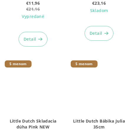
€11,96
€23,16
€21,16
Skladom
Vypredané
Detail
Detail
S menom
S menom
Little Dutch Skladacia
Little Dutch Bábika Julia
dúha Pink NEW
35cm