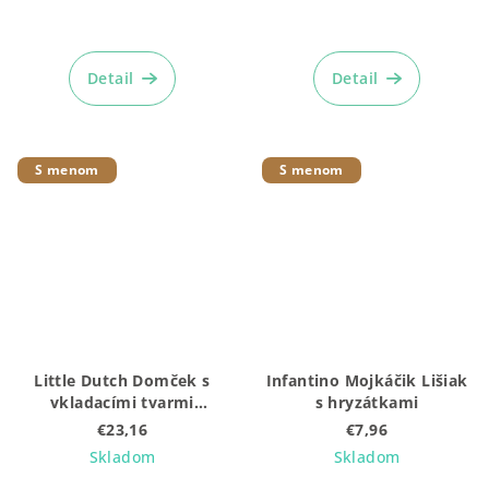
Detail
Detail
S menom
S menom
Little Dutch Domček s
Infantino Mojkáčik Lišiak
vkladacími tvarmi
s hryzátkami
drevený Farma
€23,16
€7,96
Skladom
Skladom