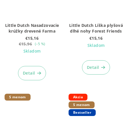
Little Dutch Nasadzovacie
Little Dutch Líška plyšová
krúžky drevené Farma
dlhé nohy Forest Friends
€15,16
€15,16
€15,96
(–5 %)
Skladom
Skladom
Detail
Detail
S menom
Akcia
S menom
Bestseller