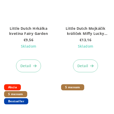
Little Dutch Hrkálka
Little Dutch Mojkáčik
kvetina Fairy Garden
králiček Miffy Lucky
Blossom
€9,56
€13,16
Skladom
Skladom
Detail
Detail
Akcia
S menom
S menom
Bestseller