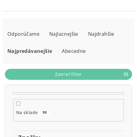
R
a
Odporúčame
Najlacnejšie
Najdrahšie
d
e
Najpredávanejšie
Abecedne
n
i
e
Zavrieť filter
p
r
o
d
Na sklade
98
u
k
t