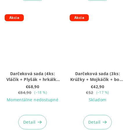
Akcia
Akcia
Darčeková sada (4ks:
Darčeková sada (3ks:
Vláčik + Plyšák + hrkálka
Krúžky + Mojkáčik + box),
+ box), stredná ružová
malá zelená BEZ
€68,90
€42,90
BEZ gravírovania
gravírovania
€84,90
€52
(–18 %)
(–17 %)
Momentálne nedostupné
Skladom
Detail
Detail