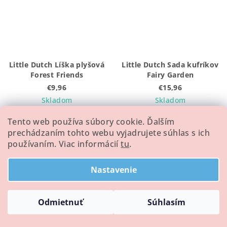
Little Dutch Líška plyšová
Little Dutch Sada kufríkov
Forest Friends
Fairy Garden
€9,96
€15,96
Skladom
Skladom
Priemerné
Tento web používa súbory cookie. Ďalším
hodnotenie
prechádzaním tohto webu vyjadrujete súhlas s ich
produktu
Detail
Detail
používaním. Viac informácií
tu
.
je
5,0
z
Nastavenie
5
S menom
S menom
hviezdičiek.
Odmietnuť
Súhlasím