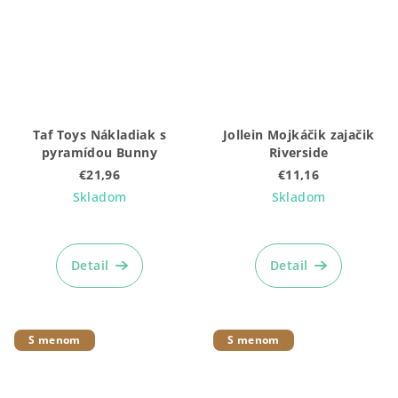
Taf Toys Nákladiak s
Jollein Mojkáčik zajačik
pyramídou Bunny
Riverside
€21,96
€11,16
Skladom
Skladom
Detail
Detail
S menom
S menom