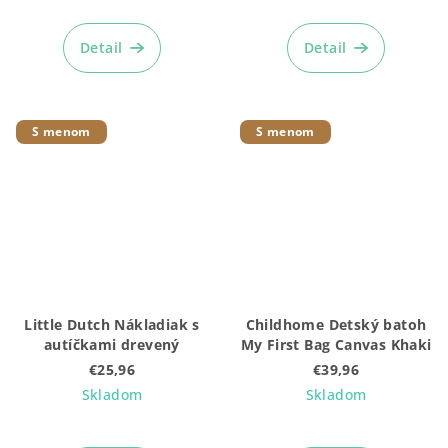
Detail
Detail
S menom
S menom
Little Dutch Nákladiak s
Childhome Detský batoh
autíčkami drevený
My First Bag Canvas Khaki
€25,96
€39,96
Skladom
Skladom