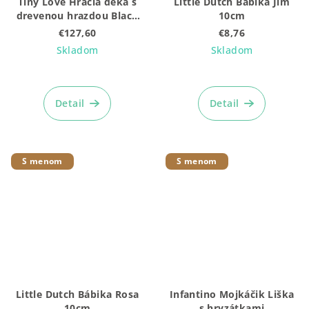
Tiny Love Hracia deka s
Little Dutch Bábika Jim
drevenou hrazdou Black
10cm
& White
€127,60
€8,76
Skladom
Skladom
Detail
Detail
S menom
S menom
Little Dutch Bábika Rosa
Infantino Mojkáčik Liška
10cm
s hryzátkami