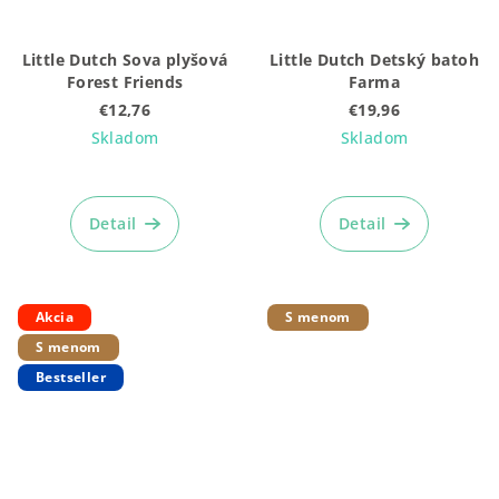
Little Dutch Sova plyšová
Little Dutch Detský batoh
Forest Friends
Farma
€12,76
€19,96
Skladom
Skladom
Detail
Detail
Akcia
S menom
S menom
Bestseller