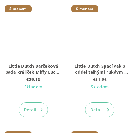
z
5
S menom
S menom
hviezdičiek.
Little Dutch Darčeková
Little Dutch Spací vak s
sada králiček Miffy Lucky
oddeliteľnými rukávmi
Leaves
110 cm Fairy Floral
€29,16
€51,96
Skladom
Skladom
Detail
Detail