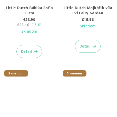
Little Dutch Bábika Sofia
Little Dutch Mojkáčik víla
35cm
Evi Fairy Garden
€23,90
€15,96
€25,16
(–5 %)
Skladom
Skladom
Priemerné
hodnotenie
Detail
produktu
Detail
je
4,9
z
5
S menom
S menom
hviezdičiek.