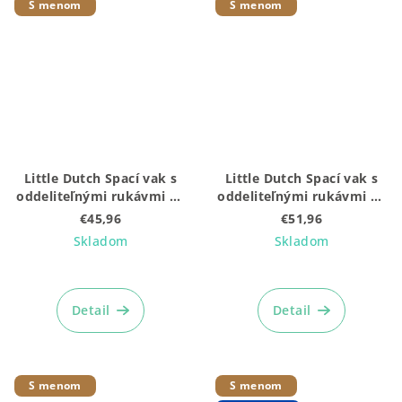
S menom
S menom
Little Dutch Spací vak s
Little Dutch Spací vak s
oddeliteľnými rukávmi 90
oddeliteľnými rukávmi 90
cm Fairy Floral
cm Fairy Blossom
€45,96
€51,96
Skladom
Skladom
Detail
Detail
S menom
S menom