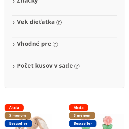
Značky
o
v
Vek dieťatka
?
Vhodné pre
?
Počet kusov v sade
?
V
Akcia
Akcia
ý
S menom
S menom
p
Bestseller
Bestseller
i