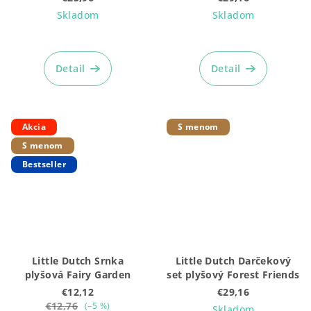
Skladom
Skladom
Priemerné
hodnotenie
produktu
Detail
Detail
je
5,0
z
5
Akcia
S menom
hviezdičiek.
S menom
Bestseller
Little Dutch Srnka
Little Dutch Darčekový
plyšová Fairy Garden
set plyšový Forest Friends
€12,12
€29,16
€12,76
(–5 %)
Skladom