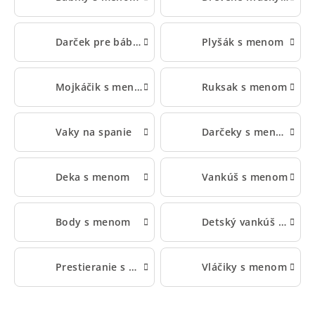
Darček pre bábätko s menom
Plyšák s menom
Mojkáčik s menom
Ruksak s menom
Vaky na spanie
Darčeky s menom pre deti
Deka s menom
Vankúš s menom
Body s menom
Detský vankúš s menom
Prestieranie s menom
Vláčiky s menom