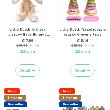
s
p
r
o
Little Dutch Králiček
Little Dutch Nasadzovacie
d
plyšový Baby Bunny /
krúžky drevené Fairy
u
Newborn Naturals 32 cm
Garden
€17,99
€15,16
k
€18,99
€15,96
(–5 %)
(–5 %)
Skladom
Skladom
t
o
Priemerné
Priemerné
hodnotenie
hodnotenie
v
produktu
produktu
Detail
Detail
je
je
5,0
5,0
z
z
5
5
Akcia
Akcia
hviezdičiek.
hviezdičiek.
S menom
S menom
Bestseller
Bestseller