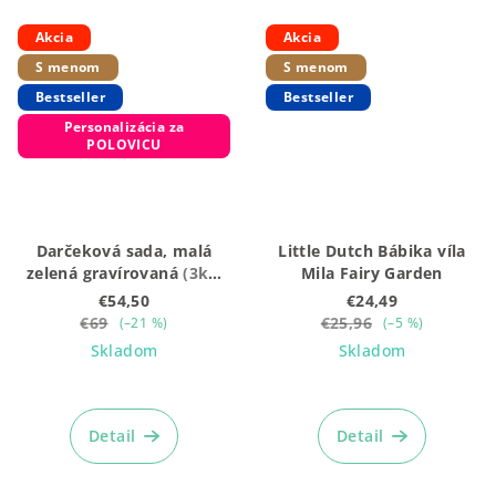
Akcia
Akcia
S menom
S menom
Bestseller
Bestseller
Personalizácia za
POLOVICU
Darčeková sada, malá
Little Dutch Bábika víla
zelená gravírovaná
(3ks:
Mila Fairy Garden
Krúžky + Mojkáčik + box)
€54,50
€24,49
€69
€25,96
(–21 %)
(–5 %)
Skladom
Skladom
Priemerné
hodnotenie
produktu
Detail
Detail
je
5,0