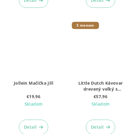
Detail
Detail
S menom
Jollein Mačička Jill
Little Dutch Kávovar
drevený veľký s
príslušenstvom Coffee
€19,96
€57,96
House
Skladom
Skladom
Detail
Detail