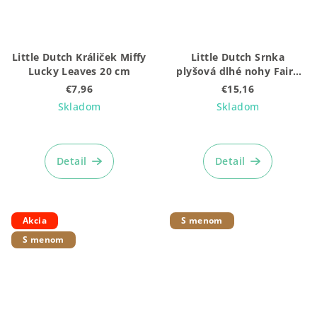
Little Dutch Králiček Miffy
Little Dutch Srnka
Lucky Leaves 20 cm
plyšová dlhé nohy Fairy
Garden
€7,96
€15,16
Skladom
Skladom
Priemerné
hodnotenie
produktu
Detail
Detail
je
5,0
z
5
Akcia
S menom
hviezdičiek.
S menom