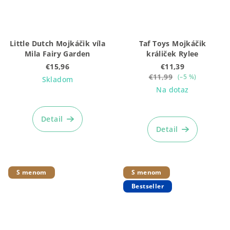
Little Dutch Mojkáčik víla
Taf Toys Mojkáčik
Mila Fairy Garden
králiček Rylee
€15,96
€11,39
€11,99
(–5 %)
Skladom
Na dotaz
Priemerné
hodnotenie
Detail
produktu
Detail
je
5,0
z
5
S menom
S menom
hviezdičiek.
Bestseller