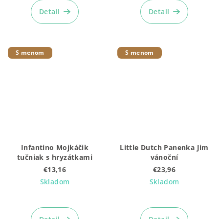
Detail
Detail
S menom
S menom
Infantino Mojkáčik
Little Dutch Panenka Jim
tučniak s hryzátkami
vánoční
€13,16
€23,96
Skladom
Skladom