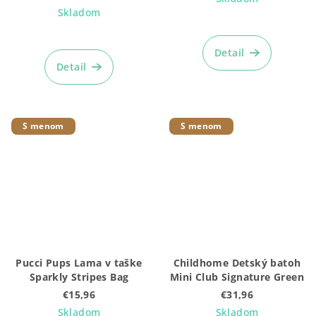
Skladom
Priemerné
hodnotenie
Detail
produktu
Detail
je
5,0
z
5
S menom
S menom
hviezdičiek.
Pucci Pups Lama v taške
Childhome Detský batoh
Sparkly Stripes Bag
Mini Club Signature Green
€15,96
€31,96
Skladom
Skladom