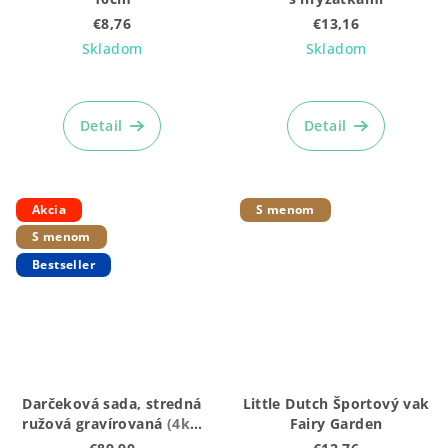
€8,76
€13,16
Skladom
Skladom
Priemerné
hodnotenie
produktu
Detail
Detail
je
4,9
z
5
Akcia
S menom
hviezdičiek.
S menom
Bestseller
Darčeková sada, stredná
Little Dutch Športový vak
ružová gravírovaná
(4ks:
Fairy Garden
Vláčik + Plyšák + hrkálka