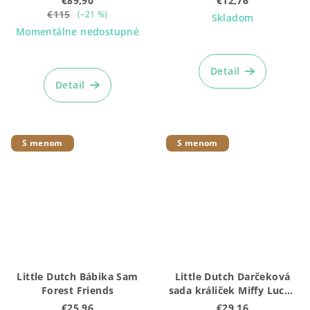
€89,90
€12,76
+ box)
€115
(–21 %)
Skladom
Momentálne nedostupné
Priemerné
hodnotenie
Detail
produktu
Detail
je
5,0
z
5
S menom
S menom
hviezdičiek.
Little Dutch Bábika Sam
Little Dutch Darčeková
Forest Friends
sada králiček Miffy Lucky
Blossom
€25,96
€29,16