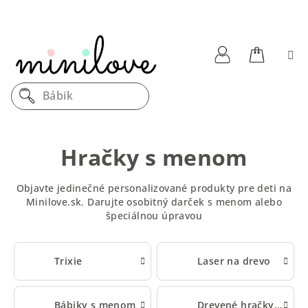
Prejsť
na
obsah
Nákupn
Prihlásenie
Drevený
košík
Hračky s menom
Objavte jedinečné personalizované produkty pre deti na
Minilove.sk. Darujte osobitný darček s menom alebo
špeciálnou úpravou
Trixie
Laser na drevo
Bábiky s menom
Drevené hračky s menom