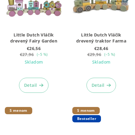
Little Dutch Vláčik
Little Dutch Vláčik
drevený Fairy Garden
drevený traktor Farma
€26,56
€28,46
€27,96
€29,96
(–5 %)
(–5 %)
Skladom
Skladom
Priemerné
Priemerné
hodnotenie
hodnotenie
produktu
produktu
Detail
Detail
je
je
5,0
5,0
z
z
5
5
S menom
S menom
hviezdičiek.
hviezdičiek.
Bestseller