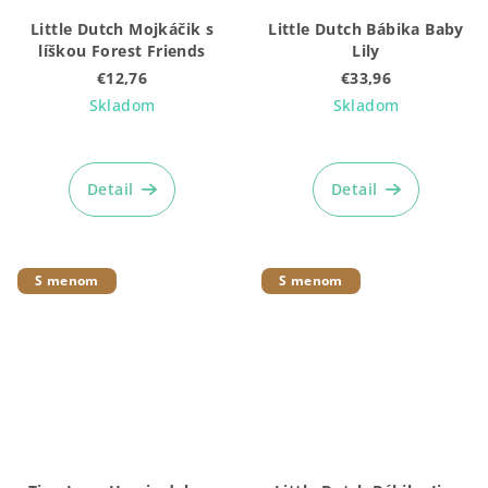
Little Dutch Mojkáčik s
Little Dutch Bábika Baby
líškou Forest Friends
Lily
€12,76
€33,96
Skladom
Skladom
Detail
Detail
S menom
S menom