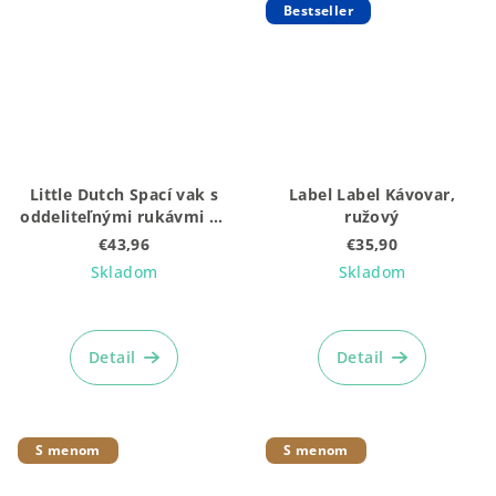
Bestseller
Little Dutch Spací vak s
Label Label Kávovar,
oddeliteľnými rukávmi 90
ružový
cm Forest Adventure
€43,96
€35,90
Skladom
Skladom
Priemerné
hodnotenie
produktu
Detail
Detail
je
5,0
z
5
S menom
S menom
hviezdičiek.